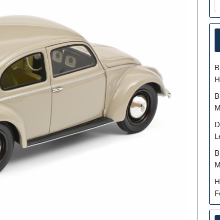
B
H
B
M
D
L
B
M
H
F