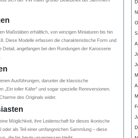
D
N
gen
O
n Maßstäben erhältlich, von winzigen Miniaturen bis hin
S
8. Diese Modelle erfassen die charakteristische Form und
A
ste Detail, angefangen bei den Rundungen der Karosserie
J
.
J
en
M
denen Ausführungen, darunter die klassische
A
m „Ein toller Käfer“ und sogar spezielle Rennversionen.
M
n Charme des Originals wider.
F
iasten
J
ne Möglichkeit, ihre Leidenschaft für dieses ikonische
D
l oder als Teil einer umfangreichen Sammlung – diese
us, die bis heute unvergessen bleibt.
N