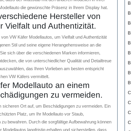
B
dellauto die gewünschte Präsenz in Ihrem Display hat.
B
verschiedene Hersteller von
B
Vielfalt und Authentizität.
B
von VW Käfer Modellautos, um Vielfalt und Authentizität
B
igenen Stil und seine eigene Herangehensweise an die
ie sich über die verschiedenen Marken informieren,
B
tdecken, die von unterschiedlicher Qualität und Detailtreue
B
 auszuwählen, das Ihren Vorlieben am besten entspricht
B
chen VW Käfers vermittelt.
B
fer Modellauto an einem
C
schädigungen zu vermeiden.
C
m sicheren Ort auf, um Beschädigungen zu vermeiden. Ein
C
schützten Platz, um Ihr Modellauto vor Staub,
 zu bewahren. Durch die sorgfältige Aufbewahrung können
C
 Modellautos langfristig erhalten und sicherstellen, dass