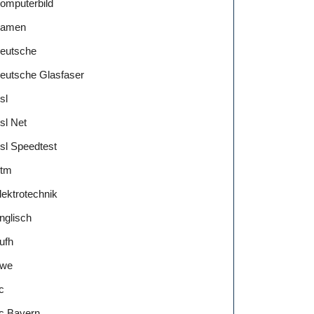
omputerbild
amen
eutsche
eutsche Glasfaser
sl
sl Net
sl Speedtest
tm
lektrotechnik
nglisch
ufh
we
c
c Bayern