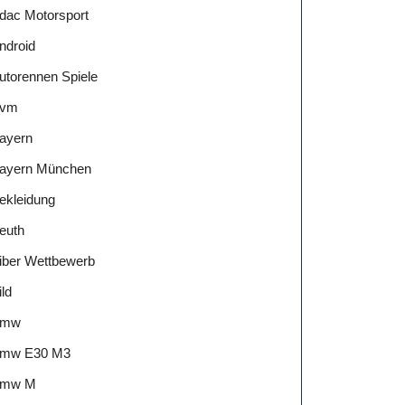
dac Motorsport
ndroid
utorennen Spiele
vm
ayern
ayern München
ekleidung
euth
iber Wettbewerb
ild
Bmw
mw E30 M3
mw M