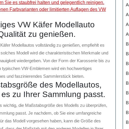
 Sie es staubfrei halten und gelegentlich reinigen.
A
nen Farbvarianten oder limitierten Auflagen des VW
A
tiges VW Käfer Modellauto
A
Qualität zu genießen.
A
B
Käfer Modellautos vollständig zu genießen, empfiehlt es
 solches Modell wird die charakteristischen Merkmale und
B
nauigkeit wiedergeben. Von der Form der Karosserie bis zu
B
en typischen VW-Emblemen wird ein hochwertiges
B
hes und faszinierendes Sammlerstück bieten.
tabsgröße des Modellautos,
B
s es zu Ihrer Sammlung passt.
B
es wichtig, die Maßstabsgröße des Modells zu überprüfen,
B
Sammlung passt. Je nachdem, ob Sie eine umfangreiche
ür das Modell vorgesehen haben, kann die Größe des
B
uf, dass der Maßstab mit den anderen Modellen in Ihrer