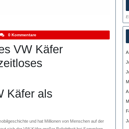
E
stefanocoletti
0 Kommentare
des VW Käfer
A
zeitloses
J
J
M
 Käfer als
A
M
F
J
mobilgeschichte und hat Millionen von Menschen auf der
reut sich der VW Käfer großer Beliebtheit bei Sammlern