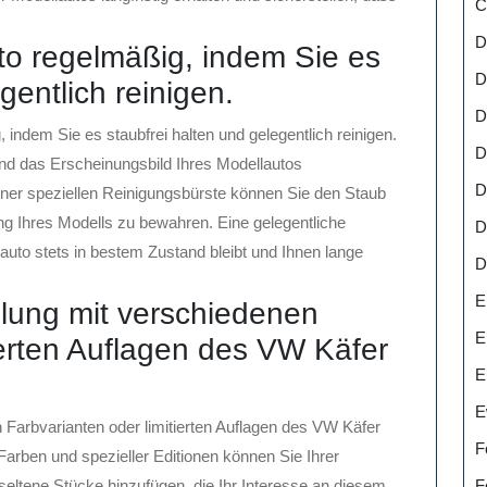
C
D
to regelmäßig, indem Sie es
D
gentlich reinigen.
D
indem Sie es staubfrei halten und gelegentlich reinigen.
D
nd das Erscheinungsbild Ihres Modellautos
D
iner speziellen Reinigungsbürste können Sie den Staub
ung Ihres Modells zu bewahren. Eine gelegentliche
D
auto stets in bestem Zustand bleibt und Ihnen lange
D
E
lung mit verschiedenen
E
ierten Auflagen des VW Käfer
E
E
Farbvarianten oder limitierten Auflagen des VW Käfer
F
arben und spezieller Editionen können Sie Ihrer
eltene Stücke hinzufügen, die Ihr Interesse an diesem
F