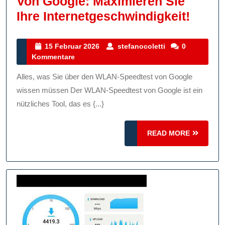
Von Google: Maximieren Sie
Der
Ihre Internetgeschwindigkeit!
Ultim
WLAN
15
stefanocoletti
15 Februar 2026
stefanocoletti
0
Februar
Kommentare
Speed
2026
Von
Alles, was Sie über den WLAN-Speedtest von Google
Googl
wissen müssen Der WLAN-Speedtest von Google ist ein
Maxim
nützliches Tool, das es {...}
Sie
READ
READ MORE
Ihre
MORE
Inter