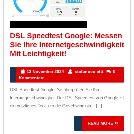
DSL Speedtest Google: Messen
Sie Ihre Internetgeschwindigkeit
DSL
Mit Leichtigkeit!
Speedtest
Google:
13
stefanocoletti
13 November 2024
stefanocoletti
0
November
Kommentare
Messen
2024
Sie
DSL Speedtest Google: So überprüfen Sie Ihre
Ihre
Internetgeschwindigkeit Der DSL Speedtest von Google ist
Internetgeschwindi
ein nützliches Tool, um die Geschwindigkeit {...}
Mit
READ
Leichtigkeit!
READ MORE
MORE