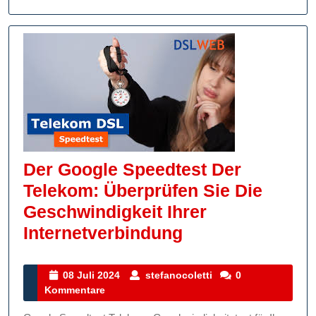
Der Google Speedtest Der
Telekom: Überprüfen Sie Die
Geschwindigkeit Ihrer
Der
Internetverbindung
Google
Speedtest
08
stefanocoletti
08 Juli 2024
stefanocoletti
0
Juli
Kommentare
Der
2024