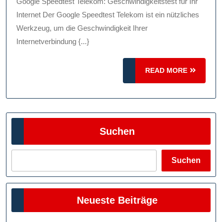
Telekom:
Google Speedtest Telekom: Geschwindigkeitstest für Ihr
Überprüfen
Internet Der Google Speedtest Telekom ist ein nützliches
Sie
Werkzeug, um die Geschwindigkeit Ihrer
Internetverbindung {...}
Die
Geschwindigkei
READ
READ MORE
Ihrer
MORE
Internetverbind
Suchen
Suchen
Neueste Beiträge