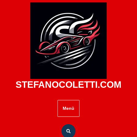
Zum
Inhalt
springen
STEFANOCOLETTI.COM
Menü