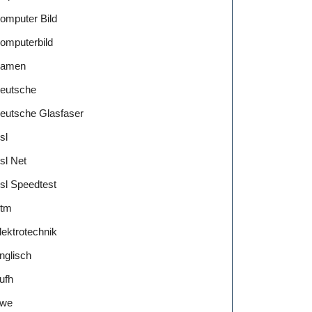
omputer Bild
omputerbild
amen
eutsche
eutsche Glasfaser
sl
sl Net
sl Speedtest
tm
lektrotechnik
nglisch
ufh
we