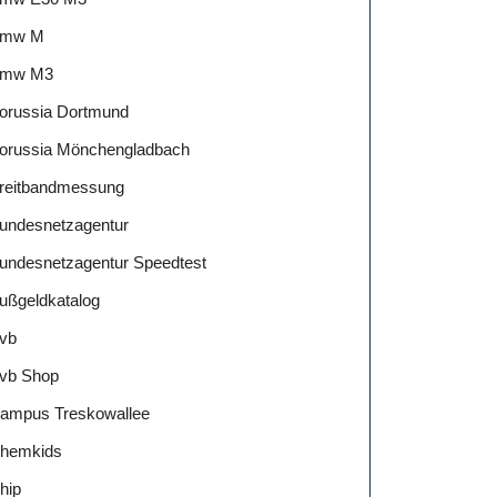
mw M
mw M3
orussia Dortmund
orussia Mönchengladbach
reitbandmessung
undesnetzagentur
undesnetzagentur Speedtest
ußgeldkatalog
vb
vb Shop
ampus Treskowallee
hemkids
hip