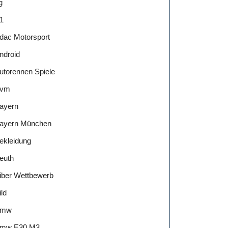
g
1
dac Motorsport
ndroid
utorennen Spiele
vm
ayern
ayern München
ekleidung
euth
iber Wettbewerb
ild
Bmw
mw E30 M3