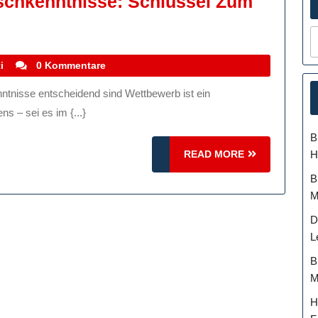
schkenntnisse: Schlüssel Zum
bewerb
stefanocoletti
i
0 Kommentare
ischkenntnisse:
üssel
s – sei es im {...}
B
rnationalen
READ
H
READ MORE
lg
MORE
B
M
D
L
B
M
H