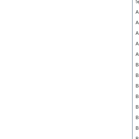
5
A
A
A
A
A
B
B
B
B
B
B
B