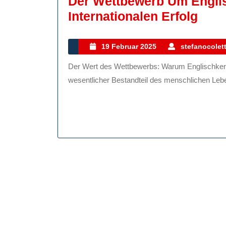
Der Wettbewerb Um Engli
Der
Internationalen Erfolg
Wett
Um
19
19 Februar 2025
stefanocolett
Februar
Engl
Der Wert des Wettbewerbs: Warum Englischkenntnisse entscheidend sind Wettbewerb ist ein
2025
Schl
wesentlicher Bestandteil des menschlichen Leben
Zum
Inte
Erfo