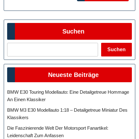
Fanar
Des
Kleeb
Suchen
Suchen
Neueste Beiträge
BMW E30 Touring Modellauto: Eine Detailgetreue Hommage
An Einen Klassiker
BMW M3 E30 Modellauto 1:18 – Detailgetreue Miniatur Des
Klassikers
Die Faszinierende Welt Der Motorsport Fanartikel:
Leidenschaft Zum Anfassen