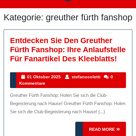
Kategorie:
greuther fürth fanshop
Entdecken Sie Den Greuther
Fürth Fanshop: Ihre Anlaufstelle
Entd
Für Fanartikel Des Kleeblatts!
Sie
Den
01
stefanocoletti
01 Oktober 2025
stefanocoletti
0
Oktober
Kommentare
Greu
2025
Fürth
Greuther Fürth Fanshop: Holen Sie sich die Club-
Fans
Begeisterung nach Hause! Greuther Fürth Fanshop: Holen
Ihre
Sie sich die Club-Begeisterung nach Hause! {...}
Anlau
READ
READ MORE
Für
MORE