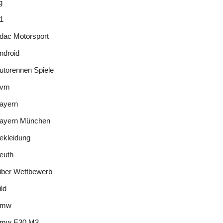
g
1
dac Motorsport
ndroid
utorennen Spiele
vm
ayern
ayern München
ekleidung
euth
iber Wettbewerb
ild
Bmw
mw E30 M3