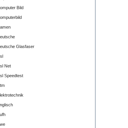
omputer Bild
omputerbild
amen
eutsche
eutsche Glasfaser
sl
sl Net
sl Speedtest
tm
lektrotechnik
nglisch
ufh
we