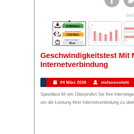
Geschwindigkeitstest Mit 
Geschw
Internetverbindung
Mit
M-
04
04 März 2026
stefanocoletti
März
Net:
Speedtest M-net: Überprüfen Sie Ihre Internetgeschwindigkeit Ein Speedtest ist ein nützliches Werkzeug,
2026
Optimi
um die Leistung Ihrer Internetverbindung zu überp
Sie
Ihre
Interne