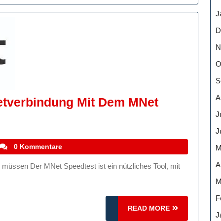
J
D
N
O
S
A
netverbindung Mit Dem MNet
J
J
stefanocoletti
0 Kommentare
M
dung
A
M
F
READ
READ MORE
J
MORE