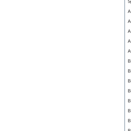
5
A
A
A
A
A
B
B
B
B
B
B
B