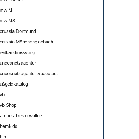
mw M
mw M3
orussia Dortmund
orussia Mönchengladbach
reitbandmessung
undesnetzagentur
undesnetzagentur Speedtest
ußgeldkatalog
vb
vb Shop
ampus Treskowallee
hemkids
hip