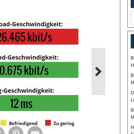
B
H
B
M
D
L
B
M
H