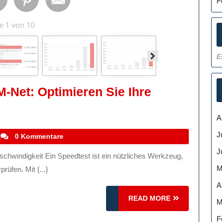
F
E
M-Net: Optimieren Sie Ihre
indigkeitstest
A
J
stefanocoletti
0 Kommentare
J
eren
M
rüfen. Mit {...}
A
READ
READ MORE
M
tverbindung
MORE
F