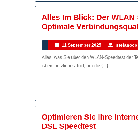
Für
DSL
Alles Im Blick: Der WLAN
Optimale Verbindungsqual
11
11 September 2025
stefanocol
September
Alles, was Sie über den WLAN-Speedtest der Telekom wissen müssen Der WLAN-Speedtest der Telekom
2025
ist ein nützliches Tool, um die {...}
Optimieren Sie Ihre Inter
Optimieren
DSL Speedtest
Sie