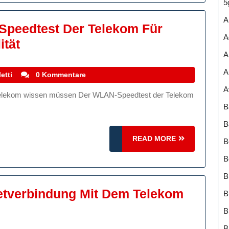
5
A
-Speedtest Der Telekom Für
A
Alles
ität
A
Im
Blick:
A
stefanocoletti
etti
0 Kommentare
Der
A
WLAN-
B
Speedtest
B
Der
READ
READ MORE
B
Telekom
MORE
B
Für
B
Optimale
netverbindung Mit Dem Telekom
B
Verbindungsqualität
B