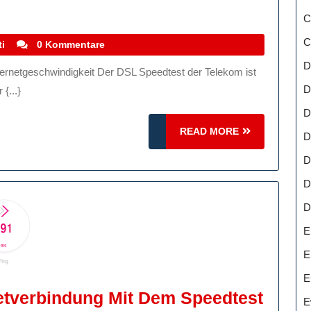
imieren
C
e
C
stefanocoletti
i
0 Kommentare
ernetverbindung
D
D
{...}
m
D
L
READ
READ MORE
D
edtest
MORE
D
r
D
lekom
D
E
E
E
netverbindung Mit Dem Speedtest
E