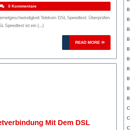
stefanocoletti
0 Kommentare
B
rbindung
B
 Speedtest ist ein {...}
B
B
READ
READ MORE
MORE
B
B
B
B
B
B
C
C
netverbindung Mit Dem DSL
C