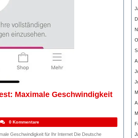
J
D
N
O
S
A
J
J
M
est: Maximale Geschwindigkeit
A
M
stefanocoletti
0 Kommentare
F
J