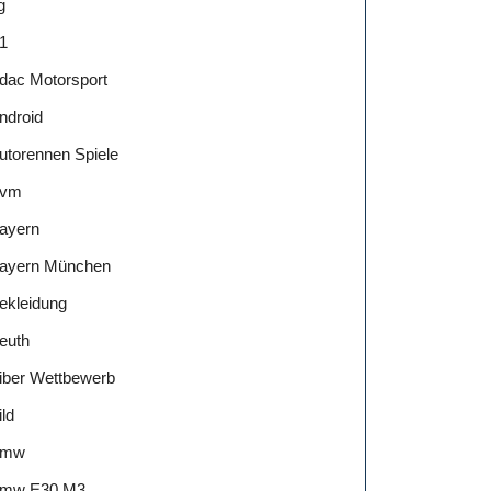
g
1
dac Motorsport
ndroid
utorennen Spiele
vm
ayern
ayern München
ekleidung
euth
iber Wettbewerb
ild
Bmw
mw E30 M3