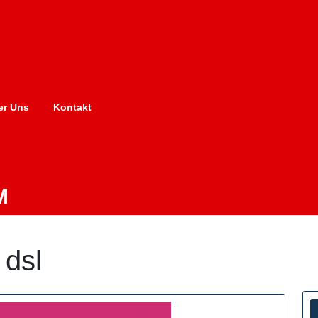
er Uns
Kontakt
M
 dsl