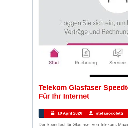
Telekom Glasfaser Speedt
Telekom
Für Ihr Internet
Glasfaser
Speedtest:
10
10 April 2026
stefanocoletti
April
Maximale
Der Speedtest für Glasfaser von Telekom: Maximale Geschwindigkeit für Ihr Internet Die Deutsche
2026