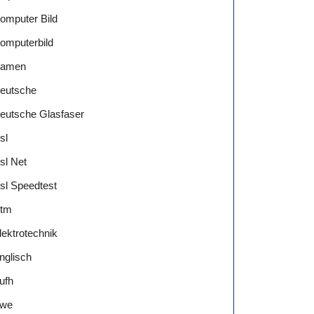
omputer Bild
omputerbild
amen
eutsche
eutsche Glasfaser
sl
sl Net
sl Speedtest
tm
lektrotechnik
nglisch
ufh
we