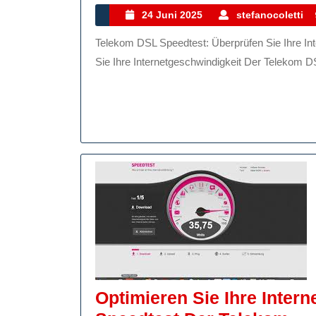
Ihre
24
24 Juni 2025
stefanocoletti
Juni
Internetve
Telekom DSL Speedtest: Überprüfen Sie Ihre Internetgeschwindigkeit Telekom DSL Speedtest: Überprüfen
2025
Mit
Sie Ihre Internetgeschwindigkeit Der Telekom DSL
Dem
Telekom
DSL
Speedtest
Optimieren Sie Ihre Inter