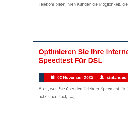
Geschwindi
Telekom bietet ihren Kunden die Möglichkeit, die {
Für
Ihr
Internet
Optimieren Sie Ihre Inter
Optimi
Speedtest Für DSL
Sie
Ihre
02
02 November 2025
stefanocol
November
Interne
Alles, was Sie über den Telekom Speedtest für DSL wissen müssen Der Telekom Speedtest für DSL ist ein
2025
Mit
nützliches Tool, {...}
Dem
Teleko
Speedt