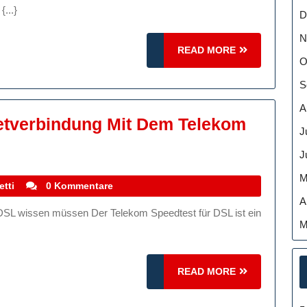
gkeit
...}
D
N
READ
READ MORE
O
MORE
S
A
netverbindung Mit Dem Telekom
J
eren
J
M
stefanocoletti
etti
0 Kommentare
A
tverbindung
M
m
READ
READ MORE
est
MORE