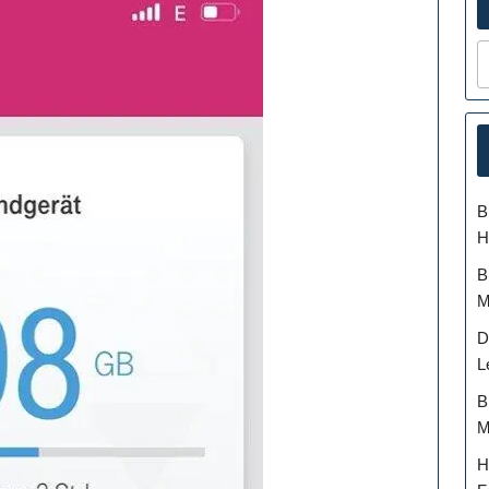
B
H
B
M
D
L
B
M
H