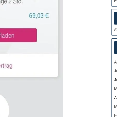
F
E
A
J
J
M
A
M
F