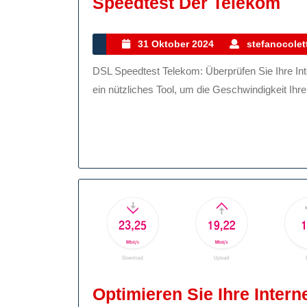
Opt
Speedtest Der Telekom
Sie
Ihr
31
31 Oktober 2024
stefanocolett
Oktober
Int
DSL Speedtest Telekom: Überprüfen Sie Ihre Internetgeschwindigkeit Der DSL Speedtest der Telekom ist
2024
Mit
ein nützliches Tool, um die Geschwindigkeit Ihrer 
De
DS
Spe
De
Te
Optimieren Sie Ihre Inter