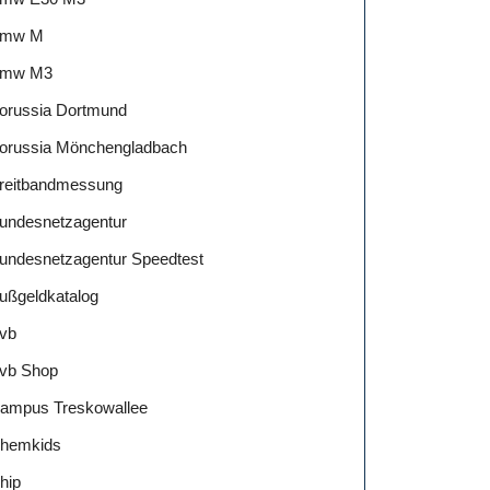
mw M
mw M3
orussia Dortmund
orussia Mönchengladbach
reitbandmessung
undesnetzagentur
undesnetzagentur Speedtest
ußgeldkatalog
vb
vb Shop
ampus Treskowallee
hemkids
hip