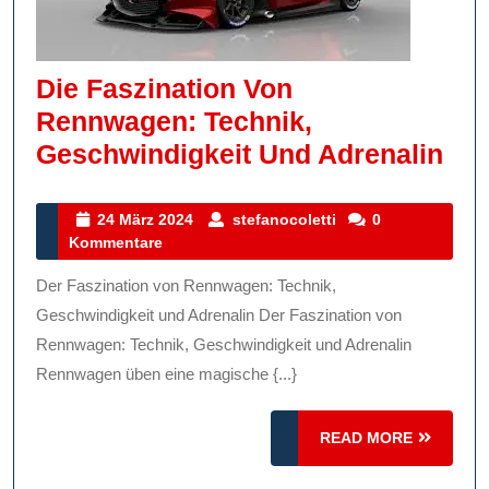
Die Faszination Von
Rennwagen: Technik,
Die
Geschwindigkeit Und Adrenalin
Fas
Vo
24
stefanocoletti
24 März 2024
stefanocoletti
0
März
Kommentare
Re
2024
Tec
Der Faszination von Rennwagen: Technik,
Ges
Geschwindigkeit und Adrenalin Der Faszination von
Un
Rennwagen: Technik, Geschwindigkeit und Adrenalin
Rennwagen üben eine magische {...}
Adr
READ
READ MORE
MORE