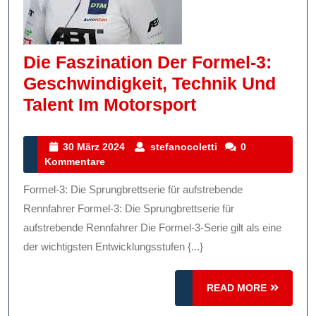
Die Faszination Der Formel-3:
Geschwindigkeit, Technik Und
Die
Talent Im Motorsport
Faszination
Der
30
stefanocoletti
30 März 2024
stefanocoletti
0
März
Kommentare
Formel-
2024
3:
Formel-3: Die Sprungbrettserie für aufstrebende
Geschwindigke
Rennfahrer Formel-3: Die Sprungbrettserie für
Technik
aufstrebende Rennfahrer Die Formel-3-Serie gilt als eine
der wichtigsten Entwicklungsstufen {...}
Und
Talent
READ
READ MORE
Im
MORE
Motorsport