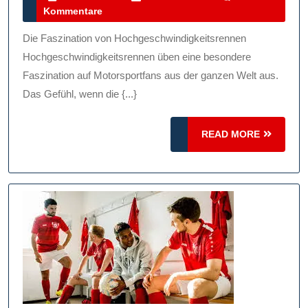
März
Kommentare
Der
2024
Hochgeschwindigkeits
Die Faszination von Hochgeschwindigkeitsrennen
Adrenalin,
Hochgeschwindigkeitsrennen üben eine besondere
Geschwindigkeit
Faszination auf Motorsportfans aus der ganzen Welt aus.
Das Gefühl, wenn die {...}
Und
Nervenkitzel
READ
READ MORE
MORE