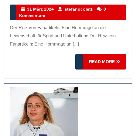
Von
31
stefanocoletti
31 März 2024
stefanocoletti
0
März
Kommentare
Fana
2024
Leid
Der Reiz von Fanartikeln: Eine Hommage an die
Ver
Leidenschaft für Sport und Unterhaltung Der Reiz von
Und
Fanartikeln: Eine Hommage an {...}
Emo
READ
READ MORE
MORE