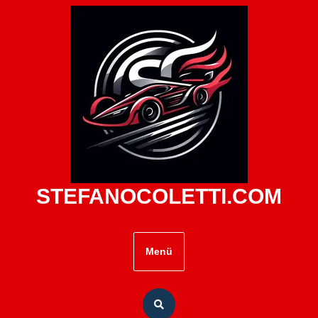
Zum
Inhalt
springen
STEFANOCOLETTI.COM
Menü