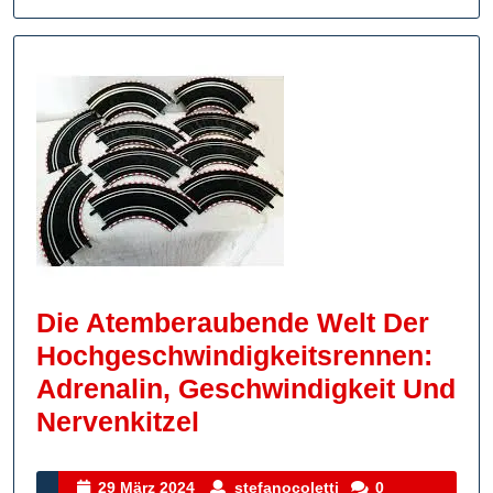
Die Atemberaubende Welt Der
Hochgeschwindigkeitsrennen:
Adrenalin, Geschwindigkeit Und
Die
Nervenkitzel
Atemberaubende
Welt
29
stefanocoletti
29 März 2024
stefanocoletti
0