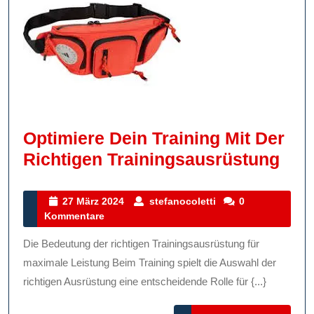
Optimiere Dein Training Mit Der
Opt
Richtigen Trainingsausrüstung
Dei
Trai
27
stefanocoletti
27 März 2024
stefanocoletti
0
März
Kommentare
Mit
2024
Der
Die Bedeutung der richtigen Trainingsausrüstung für
Ric
maximale Leistung Beim Training spielt die Auswahl der
Tra
richtigen Ausrüstung eine entscheidende Rolle für {...}