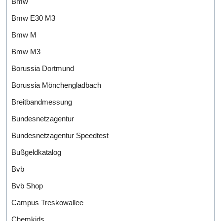
Bmw
Bmw E30 M3
Bmw M
Bmw M3
Borussia Dortmund
Borussia Mönchengladbach
Breitbandmessung
Bundesnetzagentur
Bundesnetzagentur Speedtest
Bußgeldkatalog
Bvb
Bvb Shop
Campus Treskowallee
Chemkids