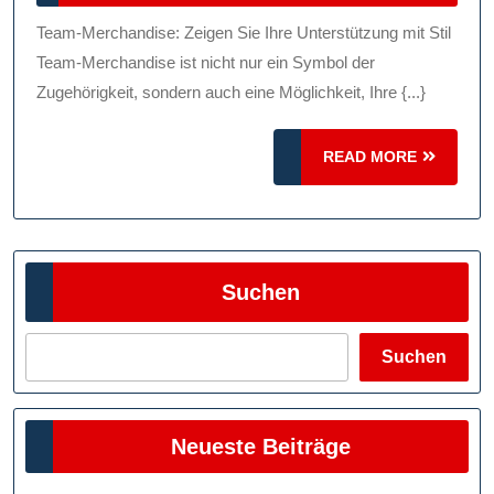
2024
Von
Team-Merchandise: Zeigen Sie Ihre Unterstützung mit Stil
Team-
Team-Merchandise ist nicht nur ein Symbol der
Merchandise
Zugehörigkeit, sondern auch eine Möglichkeit, Ihre {...}
Entdecken
READ
READ MORE
MORE
Suchen
Suchen
Neueste Beiträge