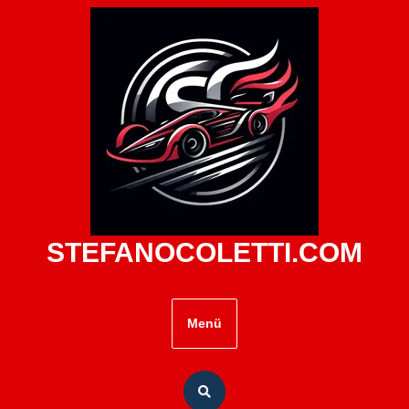
Zum
Inhalt
springen
STEFANOCOLETTI.COM
Menü