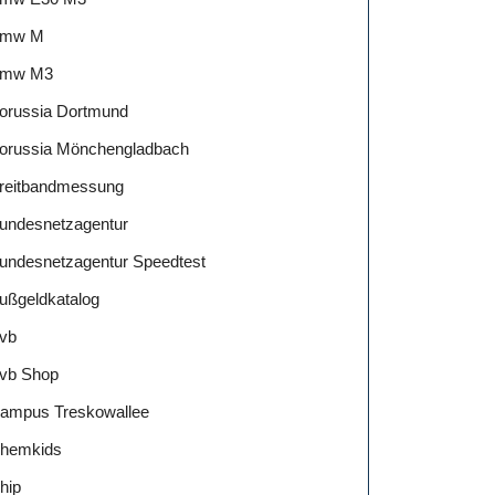
mw M
mw M3
orussia Dortmund
orussia Mönchengladbach
reitbandmessung
undesnetzagentur
undesnetzagentur Speedtest
ußgeldkatalog
vb
vb Shop
ampus Treskowallee
hemkids
hip