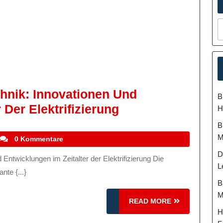
chnik: Innovationen Und
B
Die
 Der Elektrifizierung
H
Zukunft
B
Der
M
stefanocoletti
0 Kommentare
Elektrotechnik:
D
Innovationen
L
nte {...}
Und
B
M
Entwicklungen
READ
READ MORE
Im
MORE
H