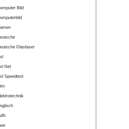
omputer Bild
omputerbild
amen
eutsche
eutsche Glasfaser
sl
sl Net
sl Speedtest
tm
lektrotechnik
nglisch
ufh
we