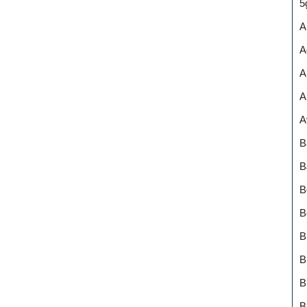
5
A
A
A
A
A
B
B
B
B
B
B
B