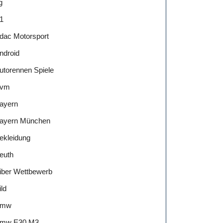
g
1
dac Motorsport
ndroid
utorennen Spiele
vm
ayern
ayern München
ekleidung
euth
iber Wettbewerb
ild
Bmw
mw E30 M3