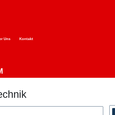
er Uns
Kontakt
M
echnik