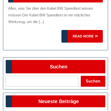
Internetverbi
2024
Mit
Alles, was Sie über den Kabel BW Speedtest wissen
Dem
müssen Der Kabel BW Speedtest ist ein nützliches
Kabel
Werkzeug, um die {...}
BW
READ
Speedtest
READ MORE
MORE
Suchen
Suchen
Neueste Beiträge