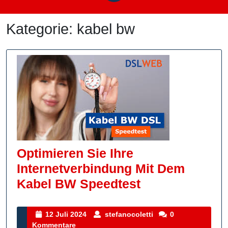
Kategorie:
kabel bw
Optimieren Sie Ihre
Internetverbindung Mit Dem
Optimieren
Kabel BW Speedtest
Sie
Ihre
12
stefanocoletti
12 Juli 2024
stefanocoletti
0
Juli
Kommentare