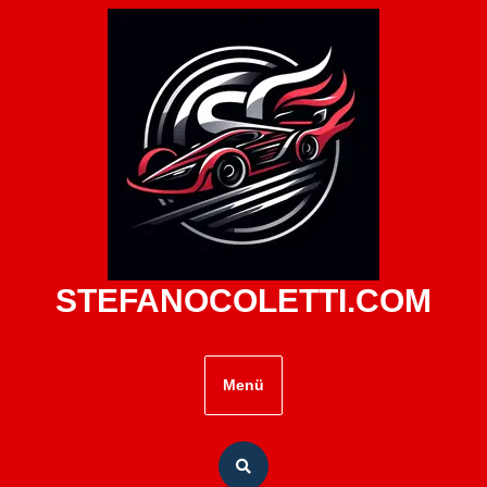
Zum
Inhalt
springen
STEFANOCOLETTI.COM
Menü