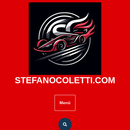
Zum
Inhalt
springen
STEFANOCOLETTI.COM
Menü