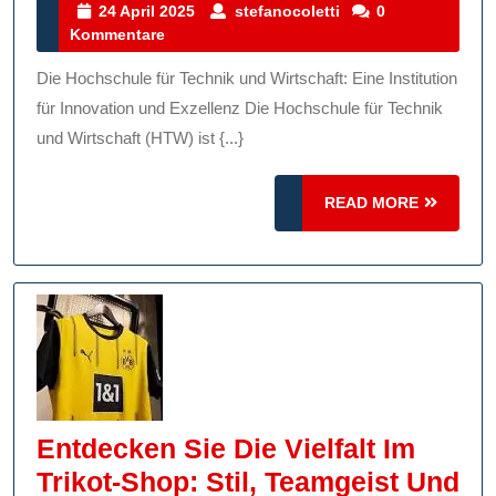
Innovation
24
stefanocoletti
24 April 2025
stefanocoletti
0
April
Kommentare
An
2025
Der
Die Hochschule für Technik und Wirtschaft: Eine Institution
Hochschule
für Innovation und Exzellenz Die Hochschule für Technik
Für
und Wirtschaft (HTW) ist {...}
Technik
READ
Und
READ MORE
MORE
Wirtschaft
Entdecken Sie Die Vielfalt Im
Trikot-Shop: Stil, Teamgeist Und