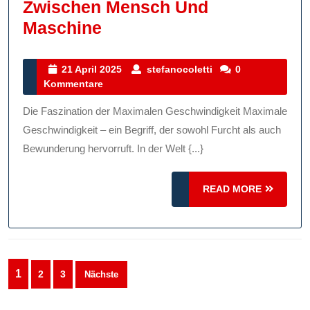
Zwischen Mensch Und
Die
Maschine
Faszination
Der
21
stefanocoletti
21 April 2025
stefanocoletti
0
April
Kommentare
Maximalen
2025
Geschwindigkeit:
Die Faszination der Maximalen Geschwindigkeit Maximale
Ein
Geschwindigkeit – ein Begriff, der sowohl Furcht als auch
Spiel
Bewunderung hervorruft. In der Welt {...}
Zwischen
READ
Mensch
READ MORE
MORE
Und
Maschine
Seitennummerierung
1
2
3
Nächste
der
Beiträge