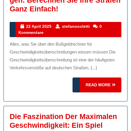
Der
Ganz Einfach!
Ultimative
Bußgeldrechner
22
stefanocoletti
22 April 2025
stefanocoletti
0
April
Kommentare
Für
2025
Geschwindigkeitsübe
Alles, was Sie über den Bußgeldrechner für
Berechnen
Geschwindigkeitsüberschreitungen wissen müssen Die
Sie
Geschwindigkeitsüberschreitung ist eine der häufigsten
Verkehrsverstöße auf deutschen Straßen. {...}
Ihre
Strafen
READ
READ MORE
Ganz
MORE
Einfach!
Die Faszination Der Maximalen
Geschwindigkeit: Ein Spiel