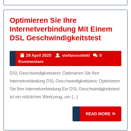
Optimieren Sie Ihre
Internetverbindung Mit Einem
Optimie
DSL Geschwindigkeitstest
Sie
Ihre
28
stefanocoletti
28 April 2025
stefanocoletti
0
April
Kommentare
Internet
2025
Mit
DSL Geschwindigkeitstest: Optimieren Sie Ihre
Einem
Internetverbindung DSL Geschwindigkeitstest: Optimieren
DSL
Sie Ihre Internetverbindung Ein DSL Geschwindigkeitstest
ist ein nützliches Werkzeug, um {...}
Geschwin
READ
READ MORE
MORE