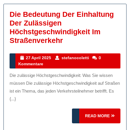
Die Bedeutung Der Einhaltung
Der Zulässigen
Höchstgeschwindigkeit Im
Die
Straßenverkehr
Bedeutung
Der
27
stefanocoletti
27 April 2025
stefanocoletti
0
April
Kommentare
Einhaltung
2025
Der
Die zulässige Höchstgeschwindigkeit: Was Sie wissen
Zulässigen
müssen Die zulässige Höchstgeschwindigkeit auf Straßen
Höchstgeschwindig
ist ein Thema, das jeden Verkehrsteilnehmer betrifft. Es
{...}
Im
Straßenverkehr
READ
READ MORE
MORE