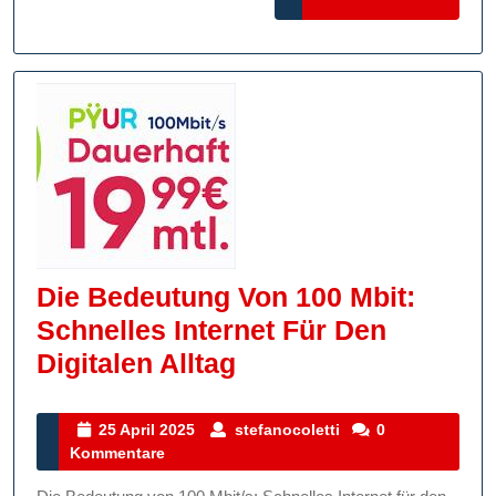
MORE
Die Bedeutung Von 100 Mbit:
Schnelles Internet Für Den
Die
Digitalen Alltag
Bedeutung
Von
25
stefanocoletti
25 April 2025
stefanocoletti
0
April
Kommentare
100
2025
Mbit: