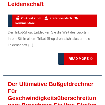
Entdecken
Leidenschaft
Sie
Die
23
stefanocoletti
23 April 2025
stefanocoletti
0
April
Kommentare
Vielfalt
2025
Im
Der Trikot-Shop: Entdecken Sie die Welt des Sports in
Trikot-
Ihrem Stil In einem Trikot-Shop dreht sich alles um die
Shop:
Leidenschaft {...}
Stil,
READ
Teamgeist
READ MORE
MORE
Und
Leidenschaft
Der Ultimative Bußgeldrechner
Für
Geschwindigkeitsüberschreitun
Gen: Berechnen Sie Ihre Strafen