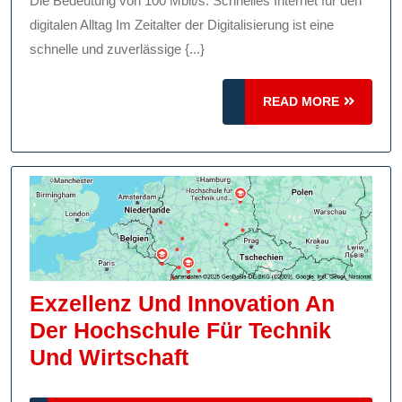
Die Bedeutung von 100 Mbit/s: Schnelles Internet für den
Schnelles
digitalen Alltag Im Zeitalter der Digitalisierung ist eine
Internet
schnelle und zuverlässige {...}
Für
READ
Den
READ MORE
MORE
Digitalen
Alltag
Exzellenz Und Innovation An
Der Hochschule Für Technik
Exzellenz
Und Wirtschaft
Und