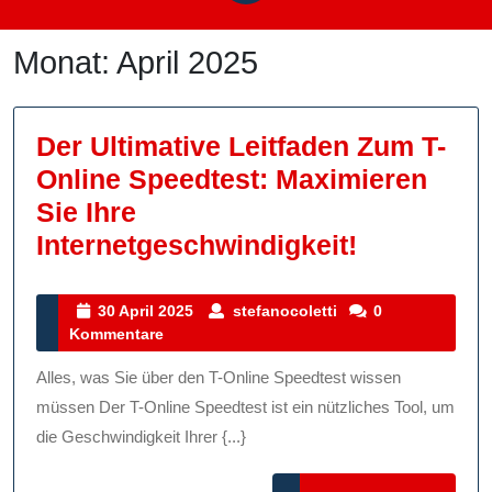
Monat:
April 2025
Der Ultimative Leitfaden Zum T-
Online Speedtest: Maximieren
Sie Ihre
Der
Internetgeschwindigkeit!
Ultimative
Leitfaden
30
stefanocoletti
30 April 2025
stefanocoletti
0
April
Kommentare
Zum
2025
T-
Alles, was Sie über den T-Online Speedtest wissen
Online
müssen Der T-Online Speedtest ist ein nützliches Tool, um
Speedtest
die Geschwindigkeit Ihrer {...}
Maximier