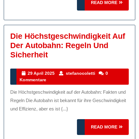
READ
READ MORE
Sie
MORE
Ihre
Internetge
Die Höchstgeschwindigkeit Auf
Der Autobahn: Regeln Und
Die
Sicherheit
Höchstgeschwindigkeit
Auf
29
stefanocoletti
29 April 2025
stefanocoletti
0
April
Kommentare
Der
2025
Autobahn:
Die Höchstgeschwindigkeit auf der Autobahn: Fakten und
Regeln
Regeln Die Autobahn ist bekannt für ihre Geschwindigkeit
Und
und Effizienz, aber es ist {...}
Sicherheit
READ
READ MORE
MORE