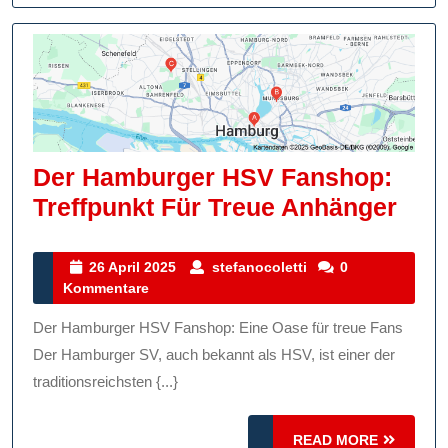
Der Hamburger HSV Fanshop:
Der
Treffpunkt Für Treue Anhänger
Ham
HSV
26
stefanocoletti
26 April 2025
stefanocoletti
0
April
Kommentare
Fan
2025
Tref
Der Hamburger HSV Fanshop: Eine Oase für treue Fans
Für
Der Hamburger SV, auch bekannt als HSV, ist einer der
Tre
traditionsreichsten {...}
Anh
READ
READ MORE