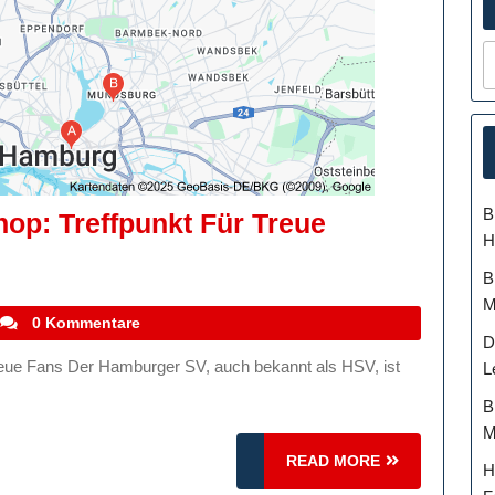
B
p: Treffpunkt Für Treue
H
B
M
stefanocoletti
0 Kommentare
D
L
B
M
READ
READ MORE
H
MORE