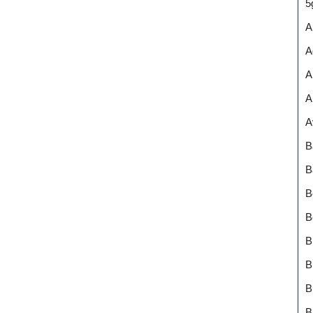
5
A
A
A
A
A
B
B
B
B
B
B
B