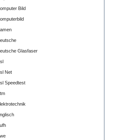
omputer Bild
omputerbild
amen
eutsche
eutsche Glasfaser
sl
sl Net
sl Speedtest
tm
lektrotechnik
nglisch
ufh
we