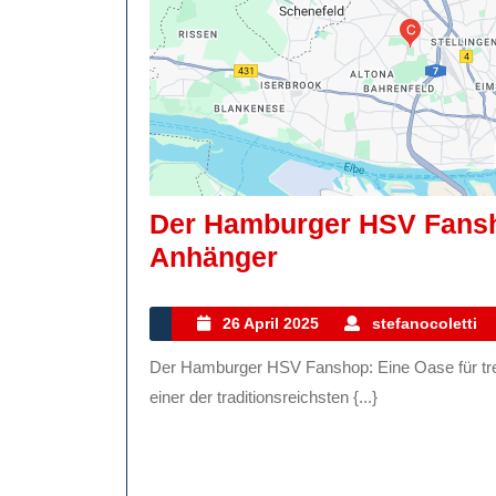
Der Hamburger HSV Fansho
Der
Anhänger
Hamburger
HSV
26
26 April 2025
stefanocoletti
April
Fanshop:
Der Hamburger HSV Fanshop: Eine Oase für treue Fans Der Hamburger SV, auch bekannt als HSV, ist
2025
Treffpunkt
einer der traditionsreichsten {...}
Für
Treue
Anhänger