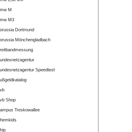
mw M
mw M3
orussia Dortmund
orussia Mönchengladbach
reitbandmessung
undesnetzagentur
undesnetzagentur Speedtest
ußgeldkatalog
vb
vb Shop
ampus Treskowallee
hemkids
hip