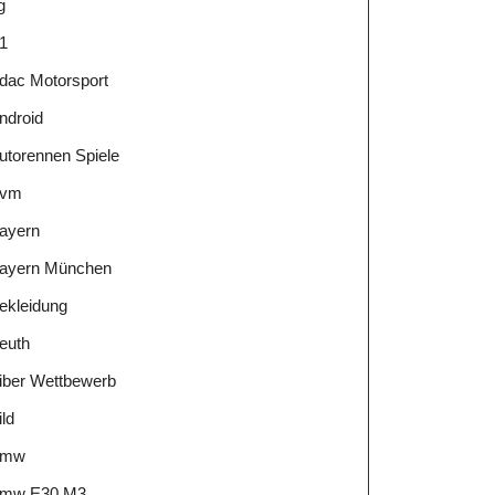
g
1
dac Motorsport
ndroid
utorennen Spiele
vm
ayern
ayern München
ekleidung
euth
iber Wettbewerb
ild
Bmw
mw E30 M3