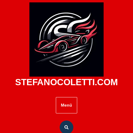
Zum
Inhalt
springen
STEFANOCOLETTI.COM
Menü