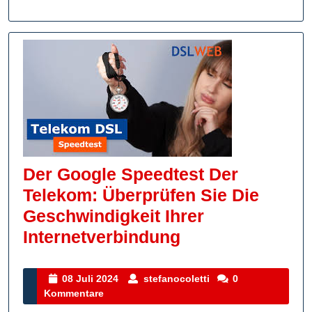
Sind
Der Google Speedtest Der
Telekom: Überprüfen Sie Die
Geschwindigkeit Ihrer
Der
Internetverbindung
Google
Speedtest
08
stefanocoletti
08 Juli 2024
stefanocoletti
0
Juli
Kommentare
Der
2024