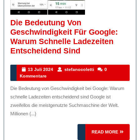
Die Bedeutung Von
Geschwindigkeit Für Google:
Warum Schnelle Ladezeiten
Die
Entscheidend Sind
Bedeutung
Von
13
stefanocoletti
13 Juli 2024
stefanocoletti
0
Juli
Kommentare
Geschwindigkei
2024
Für
Die Bedeutung von Geschwindigkeit bei Google: Warum
Google:
schnelle Ladezeiten entscheidend sind Google ist
Warum
zweifellos die meistgenutzte Suchmaschine der Welt.
Millionen {...}
Schnelle
Ladezeiten
READ
READ MORE
Entscheidend
MORE