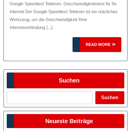
Telekom:
Google Speedtest Telekom: Geschwindigkeitstest für Ihr
Überprüfen
Internet Der Google Speedtest Telekom ist ein nützliches
Sie
Werkzeug, um die Geschwindigkeit Ihrer
Internetverbindung {...}
Die
Geschwindigkei
READ
READ MORE
Ihrer
MORE
Internetverbind
Suchen
Suchen
Neueste Beiträge