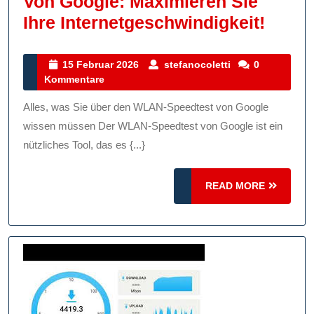
Von Google: Maximieren Sie
Der
Ihre Internetgeschwindigkeit!
Ultim
WLAN
15
stefanocoletti
15 Februar 2026
stefanocoletti
0
Februar
Kommentare
Speed
2026
Von
Alles, was Sie über den WLAN-Speedtest von Google
Googl
wissen müssen Der WLAN-Speedtest von Google ist ein
Maxim
nützliches Tool, das es {...}
Sie
READ
READ MORE
Ihre
MORE
Inter