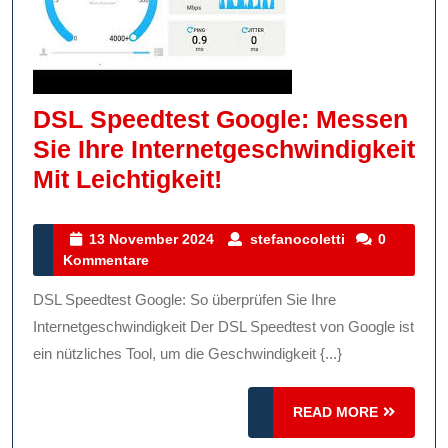
DSL Speedtest Google: Messen
Sie Ihre Internetgeschwindigkeit
DSL
Mit Leichtigkeit!
Speedtest
Google:
13
stefanocoletti
13 November 2024
stefanocoletti
0
November
Kommentare
Messen
2024
Sie
DSL Speedtest Google: So überprüfen Sie Ihre
Ihre
Internetgeschwindigkeit Der DSL Speedtest von Google ist
Internetgeschwindi
ein nützliches Tool, um die Geschwindigkeit {...}
Mit
READ
Leichtigkeit!
READ MORE
MORE