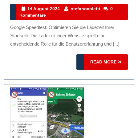
Die
14
stefanocoletti
14 August 2024
stefanocoletti
0
August
Kommentare
Ladezeit
2024
Ihrer
Google Speedtest: Optimieren Sie die Ladezeit Ihrer
Startseite
Startseite Die Ladezeit einer Website spielt eine
Mit
entscheidende Rolle für die Benutzererfahrung und {...}
Dem
READ
Google
READ MORE
MORE
Speedtest!