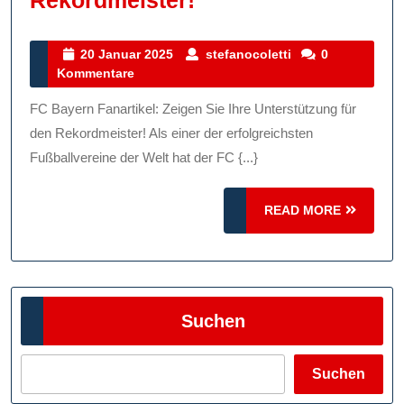
Rekordmeister!
Sie
Die
20
stefanocoletti
20 Januar 2025
stefanocoletti
0
Januar
Kommentare
Vielfalt
2025
Der
FC Bayern Fanartikel: Zeigen Sie Ihre Unterstützung für
FC
den Rekordmeister! Als einer der erfolgreichsten
Bayern
Fußballvereine der Welt hat der FC {...}
Fanartikel:
READ
Zeigen
READ MORE
MORE
Sie
Ihre
Unterstützung
Suchen
Für
Den
Rekordmeister!
Suchen