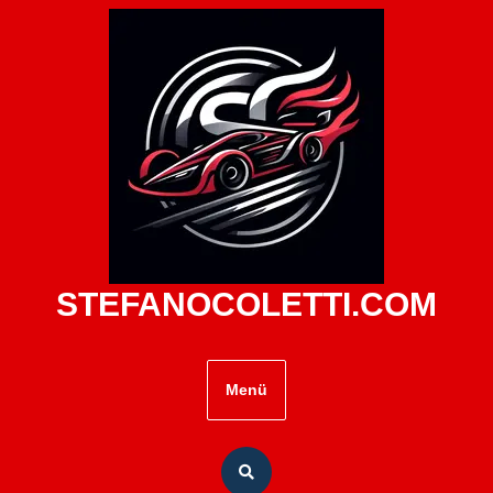
Zum
Inhalt
springen
STEFANOCOLETTI.COM
Menü