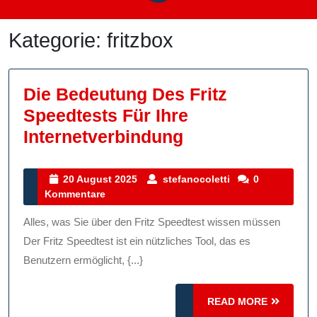
Kategorie:
fritzbox
Die Bedeutung Des Fritz
Speedtests Für Ihre
Die
Internetverbindung
Bedeutung
Des
20
stefanocoletti
20 August 2025
stefanocoletti
0
August
Kommentare
Fritz
2025
Speedtests
Alles, was Sie über den Fritz Speedtest wissen müssen
Für
Der Fritz Speedtest ist ein nützliches Tool, das es
Ihre
Benutzern ermöglicht, {...}
Internetverbind
READ
READ MORE
MORE