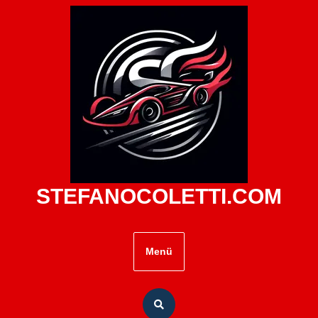
Zum
Inhalt
springen
STEFANOCOLETTI.COM
Menü