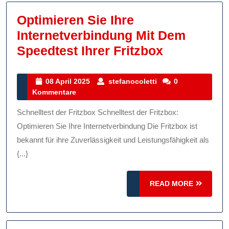
Optimieren Sie Ihre
Internetverbindung Mit Dem
Optimiere
Speedtest Ihrer Fritzbox
Sie
Ihre
08
stefanocoletti
08 April 2025
stefanocoletti
0
April
Kommentare
Internetve
2025
Mit
Schnelltest der Fritzbox Schnelltest der Fritzbox:
Dem
Optimieren Sie Ihre Internetverbindung Die Fritzbox ist
Speedtest
bekannt für ihre Zuverlässigkeit und Leistungsfähigkeit als
{...}
Ihrer
Fritzbox
READ
READ MORE
MORE