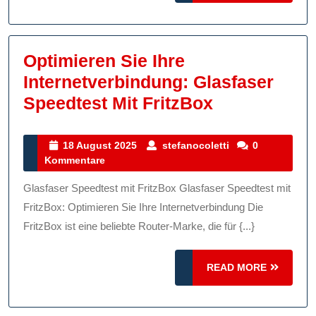
Optimieren Sie Ihre
Internetverbindung: Glasfaser
Optimieren
Speedtest Mit FritzBox
Sie
Ihre
18
stefanocoletti
18 August 2025
stefanocoletti
0
August
Kommentare
Internetver
2025
Glasfaser
Glasfaser Speedtest mit FritzBox Glasfaser Speedtest mit
Speedtest
FritzBox: Optimieren Sie Ihre Internetverbindung Die
Mit
FritzBox ist eine beliebte Router-Marke, die für {...}
FritzBox
READ
READ MORE
MORE