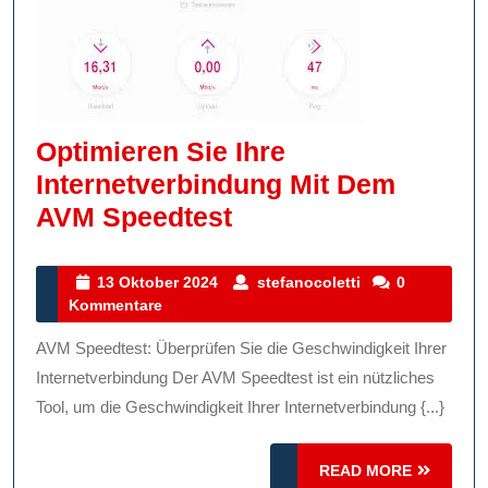
Optimieren Sie Ihre
Internetverbindung Mit Dem
Optimieren
AVM Speedtest
Sie
Ihre
13
stefanocoletti
13 Oktober 2024
stefanocoletti
0
Oktober
Kommentare
Internetverbindung
2024
Mit
AVM Speedtest: Überprüfen Sie die Geschwindigkeit Ihrer
Dem
Internetverbindung Der AVM Speedtest ist ein nützliches
AVM
Tool, um die Geschwindigkeit Ihrer Internetverbindung {...}
Speedtest
READ
READ MORE