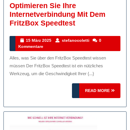
Optimieren Sie Ihre
Internetverbindung Mit Dem
Optimieren
FritzBox Speedtest
Sie
Ihre
15
stefanocoletti
15 März 2025
stefanocoletti
0
März
Kommentare
Internetverbind
2025
Mit
Alles, was Sie über den FritzBox Speedtest wissen
Dem
müssen Der FritzBox Speedtest ist ein nützliches
FritzBox
Werkzeug, um die Geschwindigkeit Ihrer {...}
Speedtest
READ
READ MORE
MORE