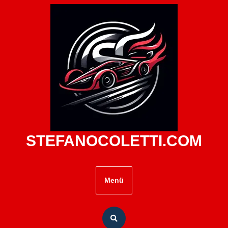
Zum
Inhalt
springen
STEFANOCOLETTI.COM
Menü