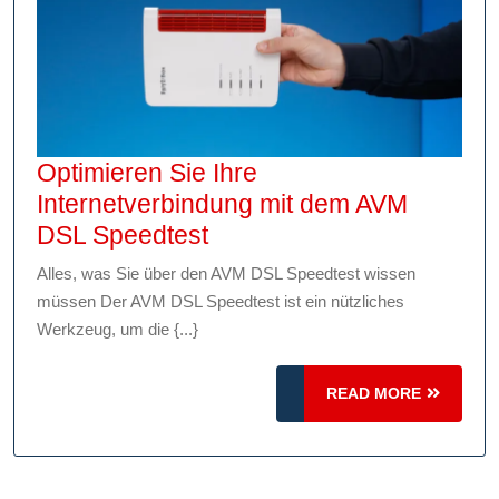
Optimieren Sie Ihre
Internetverbindung mit dem AVM
Optimieren
DSL Speedtest
Sie
Alles, was Sie über den AVM DSL Speedtest wissen
Ihre
müssen Der AVM DSL Speedtest ist ein nützliches
Internetverbindung
Werkzeug, um die {...}
mit
dem
READ
READ MORE
AVM
MORE
DSL
Speedtest