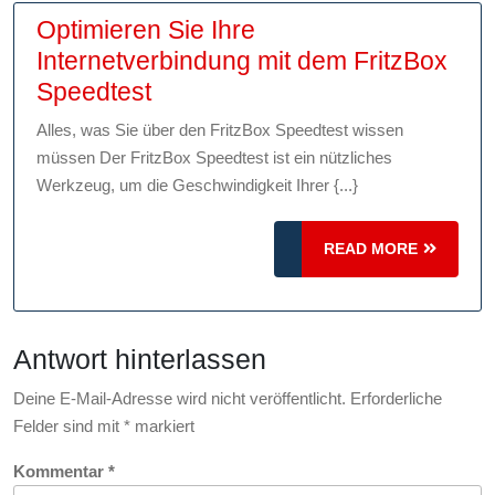
Optimieren Sie Ihre
Internetverbindung mit dem FritzBox
Optimieren
Speedtest
Sie
Alles, was Sie über den FritzBox Speedtest wissen
Ihre
müssen Der FritzBox Speedtest ist ein nützliches
Internetverbindung
Werkzeug, um die Geschwindigkeit Ihrer {...}
mit
dem
READ
READ MORE
FritzBox
MORE
Speedtest
Antwort hinterlassen
Deine E-Mail-Adresse wird nicht veröffentlicht.
Erforderliche
Felder sind mit
*
markiert
Kommentar
*