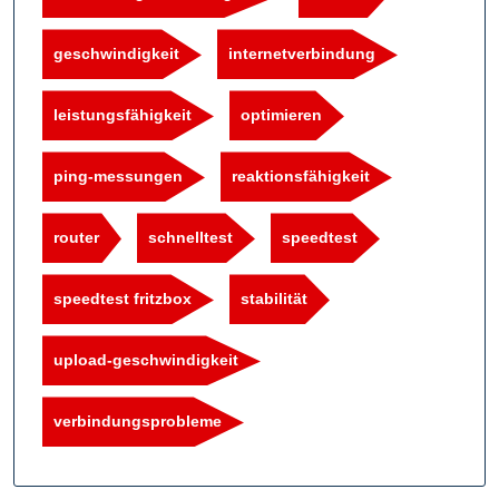
geschwindigkeit
internetverbindung
leistungsfähigkeit
optimieren
ping-messungen
reaktionsfähigkeit
router
schnelltest
speedtest
speedtest fritzbox
stabilität
upload-geschwindigkeit
verbindungsprobleme