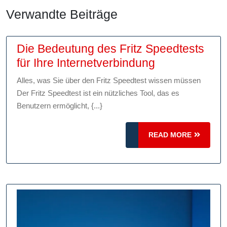
Verwandte Beiträge
Die Bedeutung des Fritz Speedtests
Die
für Ihre Internetverbindung
Bedeutung
Alles, was Sie über den Fritz Speedtest wissen müssen
des
Der Fritz Speedtest ist ein nützliches Tool, das es
Fritz
Benutzern ermöglicht, {...}
Speedtests
für
READ
READ MORE
Ihre
MORE
Internetverbi