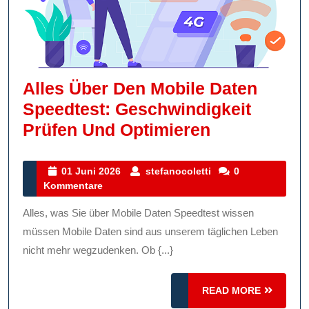
Alles Über Den Mobile Daten
Speedtest: Geschwindigkeit
Alles
Prüfen Und Optimieren
Über
Den
01
stefanocoletti
01 Juni 2026
stefanocoletti
0
Juni
Kommentare
Mobile
2026
Daten
Alles, was Sie über Mobile Daten Speedtest wissen
Speedtest:
müssen Mobile Daten sind aus unserem täglichen Leben
Geschwindi
nicht mehr wegzudenken. Ob {...}
Prüfen
READ
READ MORE
Und
MORE