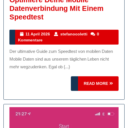
Datenverbindung Mit Einem
Optimiere
Speedtest
Deine
Mobile
11
stefanocoletti
11 April 2026
stefanocoletti
0
April
Kommentare
Datenverbindung
2026
Mit
Der ultimative Guide zum Speedtest von mobilen Daten
Einem
Mobile Daten sind aus unserem täglichen Leben nicht
Speedtest
mehr wegzudenken. Egal ob {...}
READ
READ MORE
MORE