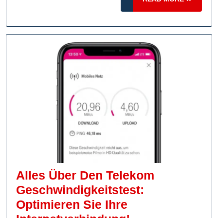
Handy:
MORE
Messen
Sie
Die
Geschwindigke
Ihrer
Internetverbin
Alles Über Den Telekom
Geschwindigkeitstest:
Optimieren Sie Ihre