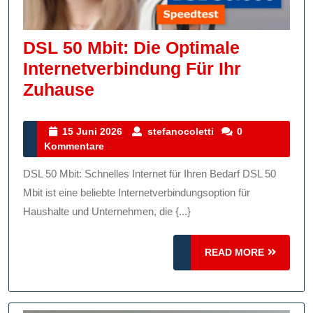
DSL 50 Mbit: Die Optimale
Internetverbindung Für Ihr
DSL
Zuhause
50
Mbit:
15
stefanocoletti
15 Juni 2026
stefanocoletti
0
Juni
Kommentare
Die
2026
Optimale
DSL 50 Mbit: Schnelles Internet für Ihren Bedarf DSL 50
Internetverbindung
Mbit ist eine beliebte Internetverbindungsoption für
Für
Haushalte und Unternehmen, die {...}
Ihr
READ
Zuhause
READ MORE
MORE