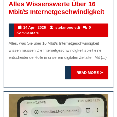
Alles Wissenswerte Über 16
Alle
Mbit/s Internetgeschwindigkeit
Wis
Übe
14
stefanocoletti
14 April 2026
stefanocoletti
0
April
Kommentare
16
2026
Mbit
Alles, was Sie über 16 Mbit/s Internetgeschwindigkeit
Inte
wissen müssen Die Internetgeschwindigkeit spielt eine
entscheidende Rolle in unserem digitalen Zeitalter. Mit {...}
READ
READ MORE
MORE