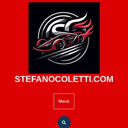
Zum
Inhalt
springen
STEFANOCOLETTI.COM
Menü