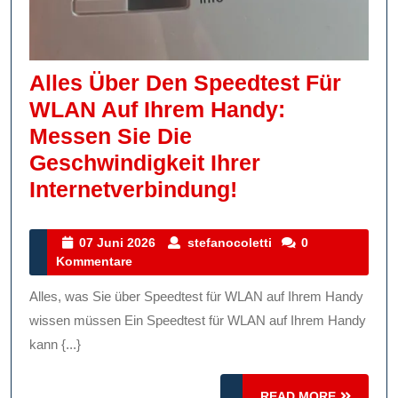
Alles Über Den Speedtest Für
WLAN Auf Ihrem Handy:
Messen Sie Die
Geschwindigkeit Ihrer
Alles
Internetverbindung!
Über
Den
07
stefanocoletti
07 Juni 2026
stefanocoletti
0
Juni
Kommentare
Speedtest
2026
Für
Alles, was Sie über Speedtest für WLAN auf Ihrem Handy
WLAN
wissen müssen Ein Speedtest für WLAN auf Ihrem Handy
Auf
kann {...}
Ihrem
READ
READ MORE