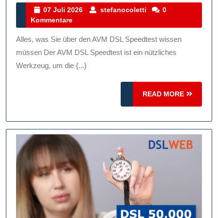
Ihre
07
stefanocoletti
07 Juli 2026
stefanocoletti
0
Juli
Kommentare
Internetverbin
2026
Mit
Alles, was Sie über den AVM DSL Speedtest wissen
Dem
müssen Der AVM DSL Speedtest ist ein nützliches
AVM
Werkzeug, um die {...}
DSL
READ
Speedtest
READ MORE
MORE