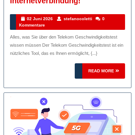
Alles
Internetverbindung!
Über
Den
02
stefanocoletti
02 Juni 2026
stefanocoletti
0
Juni
Kommentare
Telekom
2026
Geschwindigkei
Alles, was Sie über den Telekom Geschwindigkeitstest
Optimieren
wissen müssen Der Telekom Geschwindigkeitstest ist ein
Sie
nützliches Tool, das es Ihnen ermöglicht, {...}
Ihre
READ
Internetverbin
READ MORE
MORE