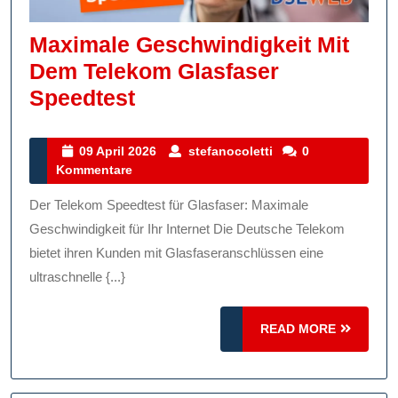
Maximale Geschwindigkeit Mit
Dem Telekom Glasfaser
Maximale
Speedtest
Geschwindigkeit
Mit
09
stefanocoletti
09 April 2026
stefanocoletti
0
April
Kommentare
Dem
2026
Telekom
Der Telekom Speedtest für Glasfaser: Maximale
Glasfaser
Geschwindigkeit für Ihr Internet Die Deutsche Telekom
Speedtest
bietet ihren Kunden mit Glasfaseranschlüssen eine
ultraschnelle {...}
READ
READ MORE
MORE