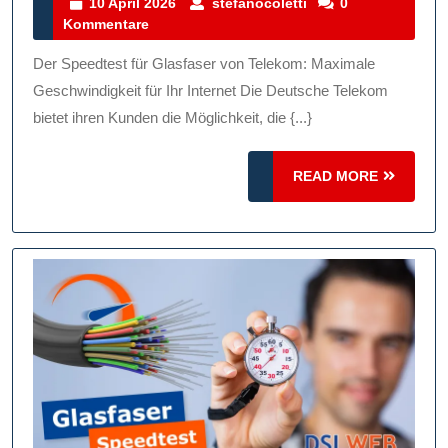
Speedtest:
10
stefanocoletti
10 April 2026
stefanocoletti
0
April
Kommentare
Maximale
2026
Geschwindigkeit
Der Speedtest für Glasfaser von Telekom: Maximale
Für
Geschwindigkeit für Ihr Internet Die Deutsche Telekom
Ihr
bietet ihren Kunden die Möglichkeit, die {...}
Internet
READ
READ MORE
MORE