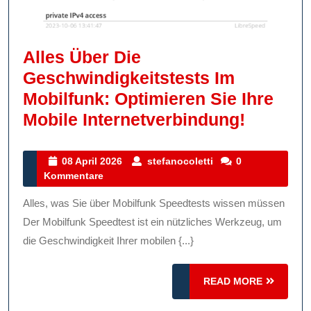
Alles Über Die
Geschwindigkeitstests Im
Mobilfunk: Optimieren Sie Ihre
Alles
Mobile Internetverbindung!
Über
Die
08
stefanocoletti
08 April 2026
stefanocoletti
0
April
Kommentare
Geschwi
2026
Im
Alles, was Sie über Mobilfunk Speedtests wissen müssen
Mobilfu
Der Mobilfunk Speedtest ist ein nützliches Werkzeug, um
Optimie
die Geschwindigkeit Ihrer mobilen {...}
Sie
READ
READ MORE
Ihre
MORE
Mobile