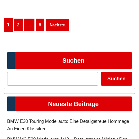
Interne
Seitennummerierung
1
2
…
8
Nächste
der
Beiträge
Suchen
Suchen
Neueste Beiträge
BMW E30 Touring Modellauto: Eine Detailgetreue Hommage
An Einen Klassiker