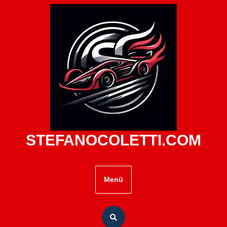
Zum
Inhalt
springen
STEFANOCOLETTI.COM
Menü