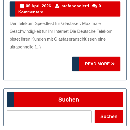
Mit
09
stefanocoletti
09 April 2026
stefanocoletti
0
April
Kommentare
Dem
2026
Telekom
Der Telekom Speedtest für Glasfaser: Maximale
Glasfaser
Geschwindigkeit für Ihr Internet Die Deutsche Telekom
Speedtest
bietet ihren Kunden mit Glasfaseranschlüssen eine
ultraschnelle {...}
READ
READ MORE
MORE
Suchen
Suchen