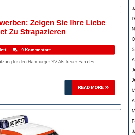
ennstrecken
J
D
werben: Zeigen Sie Ihre Liebe
N
HSV
et Zu Strapazieren
Fanartikel
O
Günstig
S
stefanocoletti
etti
0 Kommentare
Erwerben:
A
Zeigen
J
Sie
J
Ihre
READ
READ MORE
M
Liebe
MORE
A
Zum
M
Verein
Ohne
F
Ihr
J