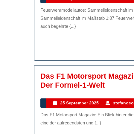
September
Feuerwehrmodellautos: Sammelleidenschaft im Maßstab 1:87 Feuerwehrmodellautos:
2025
Sammelleidenschaft im Maßstab 1:87 Feuerwehrm
auch begehrte {...}
Das F1 Motorsport Magazin
Das
Der Formel-1-Welt
F1
Motorsp
25
25 September 2025
stefanocol
September
Magazin
Das F1 Motorsport Magazin: Ein Blick hinter die Kulissen der Formel-1-Welt Die Formel 1 ist zweifellos
2025
Ein
eine der aufregendsten und {...}
Blick