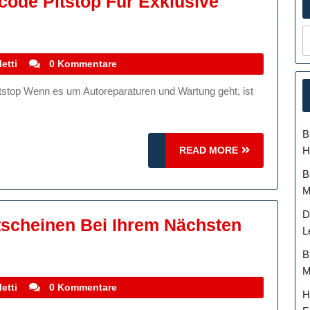
code Pitstop Für Exklusive
tzen
n
stefanocoletti
etti
0 Kommentare
tscheincode
stop
B
lusive
READ
H
READ MORE
atte
MORE
B
d
M
gebote!
D
tscheinen Bei Ihrem Nächsten
L
B
M
stefanocoletti
etti
0 Kommentare
H