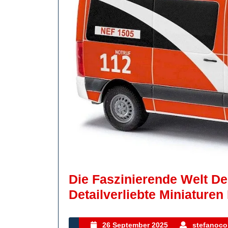
Die Faszinierende Welt D
Detailverliebte Miniaturen
26
26 September 2025
stefanocol