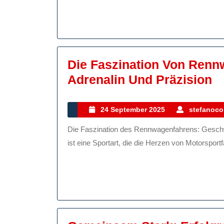
Hinter
Die
Kulisse
Der
Die Faszination Von Renn
Formel-
D
Adrenalin Und Präzision
1-
Fa
Welt
V
24
24 September 2025
stefanocol
September
R
Die Faszination des Rennwagenfahrens: Geschwindigkeit, Adrenalin und Präzision Das Rennwagenfahren
2025
G
ist eine Sportart, die die Herzen von Motorsportfa
A
U
Pr