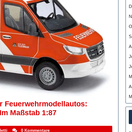
Budget
D
Zu
N
Strapazieren
O
S
A
J
J
M
A
M
er Feuerwehrmodellautos:
Die
 Im Maßstab 1:87
Faszinierende
Welt
stefanocoletti
etti
0 Kommentare