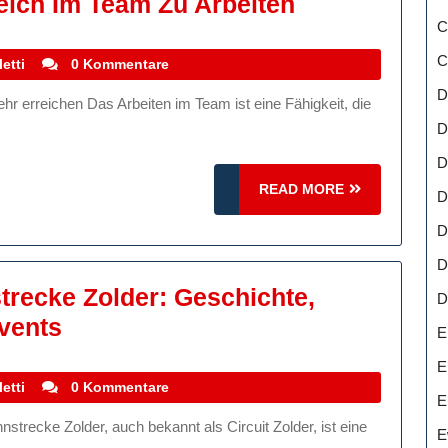
Gemeinsam
eich Im Team Zu Arbeiten
C
Stark:
Erfolgreich
C
stefanocoletti
etti
0 Kommentare
Im
D
Team
D
Zu
D
Arbeiten
READ
READ MORE
D
MORE
D
D
trecke Zolder: Geschichte,
D
Die
vents
E
Faszination
E
Der
stefanocoletti
etti
0 Kommentare
E
Rennstrecke
E
Zolder: