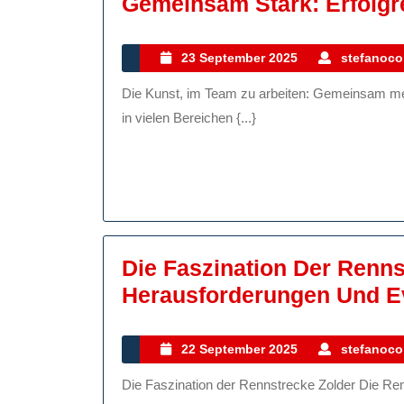
Gemeinsam Stark: Erfolgr
23
23 September 2025
stefanocol
September
Die Kunst, im Team zu arbeiten: Gemeinsam mehr erreichen Das Arbeiten im Team ist eine Fähigkeit, die
2025
in vielen Bereichen {...}
Die Faszination Der Renns
Herausforderungen Und E
22
22 September 2025
stefanocol
September
Die Faszination der Rennstrecke Zolder Die Rennstrecke Zolder, auch bekannt als Circuit Zolder, ist eine
2025