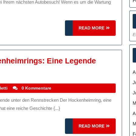
F
READ
READ MORE
MORE
E
enheimrings: Eine Legende
ie
A
aszination
J
es
stefanocoletti
etti
0 Kommentare
J
ockenheimrings:
M
ine
t eine reiche Geschichte {...}
A
egende
nter
M
READ
READ MORE
en
MORE
F