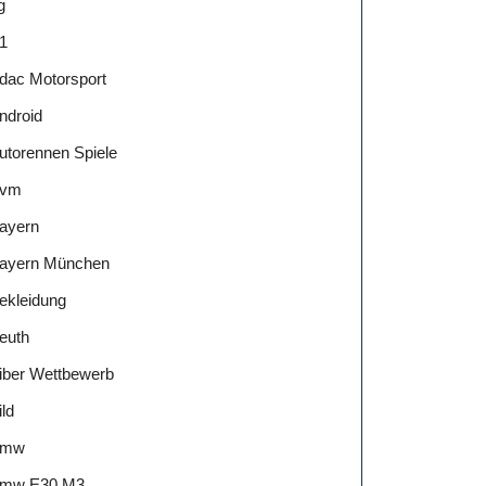
g
1
s:
dac Motorsport
ndroid
utorennen Spiele
vm
ayern
ayern München
ekleidung
euth
iber Wettbewerb
ild
Bmw
mw E30 M3