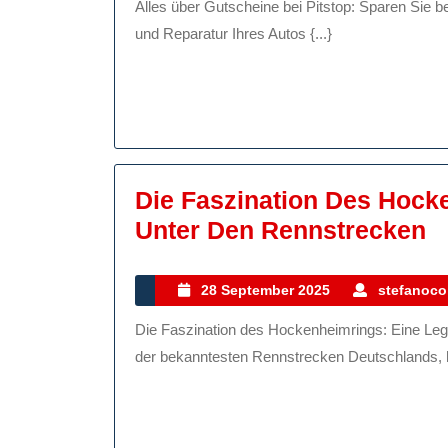
Alles über Gutscheine bei Pitstop: Sparen Sie bei Ihrem nächsten Autobesuch! Wenn es um die Wartung
2025
Gutscheinen
und Reparatur Ihres Autos {...}
Bei
Ihrem
Nächsten
Autobesuch!
Die Faszination Des Hock
D
Unter Den Rennstrecken
F
D
28
28 September 2025
stefanocol
September
H
Die Faszination des Hockenheimrings: Eine Legende unter den Rennstrecken Der Hockenheimring, eine
2025
E
der bekanntesten Rennstrecken Deutschlands, ha
L
U
D