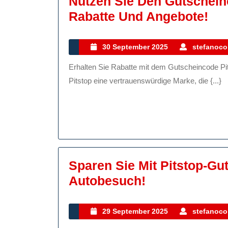
Nutzen Sie Den Gutschein
Nu
Rabatte Und Angebote!
Sie
De
30
30 September 2025
stefanocol
September
Gu
Erhalten Sie Rabatte mit dem Gutscheincode Pitstop Wenn es um Autoreparaturen und Wartung geht, ist
2025
Pit
Pitstop eine vertrauenswürdige Marke, die {...}
Für
Exk
Rab
Un
An
Sparen Sie Mit Pitstop-Gu
Sparen
Autobesuch!
Sie
Mit
29
29 September 2025
stefanocol
September
Pitstop-