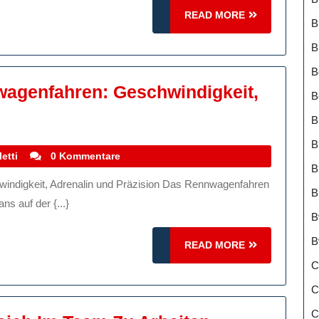
READ
READ MORE
B
MORE
B
n
B
wagenfahren: Geschwindigkeit,
B
ie
B
szination
B
on
stefanocoletti
etti
0 Kommentare
B
ennwagenfahren:
B
eschwindigkeit,
ns auf der {...}
drenalin
B
nd
B
READ
READ MORE
äzision
MORE
C
C
C