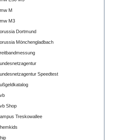
mw M
mw M3
orussia Dortmund
orussia Mönchengladbach
reitbandmessung
undesnetzagentur
undesnetzagentur Speedtest
ußgeldkatalog
vb
vb Shop
ampus Treskowallee
hemkids
hip