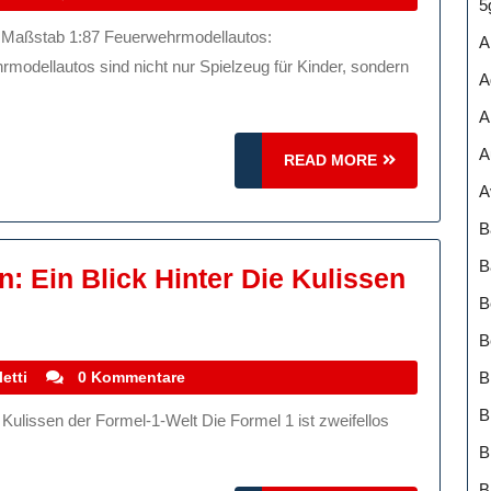
5
Der
A
Feuerwehrmodellauto
odellautos sind nicht nur Spielzeug für Kinder, sondern
A
Detailverliebte
A
Miniaturen
Im
A
READ
READ MORE
MORE
Maßstab
A
1:87
B
B
: Ein Blick Hinter Die Kulissen
B
B
ort
stefanocoletti
B
etti
0 Kommentare
:
B
B