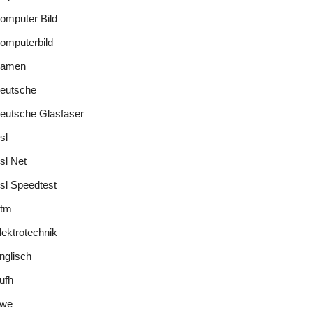
omputer Bild
omputerbild
amen
eutsche
eutsche Glasfaser
sl
sl Net
sl Speedtest
tm
lektrotechnik
nglisch
ufh
we