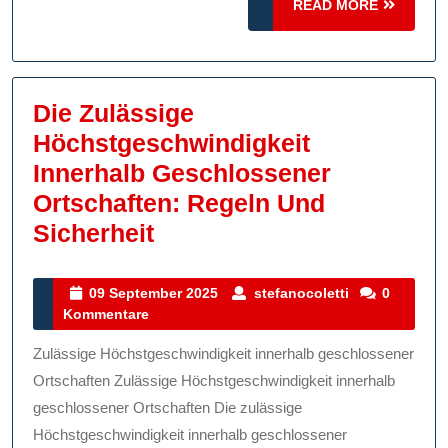
READ
READ MORE
MORE
Die Zulässige
Höchstgeschwindigkeit
Innerhalb Geschlossener
Ortschaften: Regeln Und
Die
Sicherheit
Zulässige
Höchstgeschwindigkeit
09
stefanocolett
09 September 2025
stefanocoletti
0
September
Kommentare
Innerhalb
2025
Geschlossener
Zulässige Höchstgeschwindigkeit innerhalb geschlossener
Ortschaften:
Ortschaften Zulässige Höchstgeschwindigkeit innerhalb
Regeln
geschlossener Ortschaften Die zulässige
Höchstgeschwindigkeit innerhalb geschlossener
Und