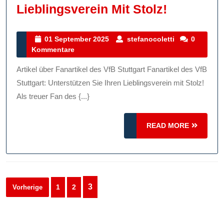
Fanartike
Lieblingsverein Mit Stolz!
Des
VfB
01
stefanocolett
01 September 2025
stefanocoletti
0
September
Kommentare
Stuttgart:
2025
Unterstüt
Artikel über Fanartikel des VfB Stuttgart Fanartikel des VfB
Sie
Stuttgart: Unterstützen Sie Ihren Lieblingsverein mit Stolz!
Ihren
Als treuer Fan des {...}
Lieblings
READ
READ MORE
Mit
MORE
Stolz!
Seitennummerierung
3
1
2
Vorherige
der
Beiträge