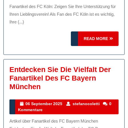
2025
Des
Fanartikel des FC Köln: Zeigen Sie Ihre Unterstützung für
FC
Ihren Lieblingsverein! Als Fan des FC Köln ist es wichtig,
Köln
Ihre {...}
Zeig
READ
READ MORE
Sie
MORE
Ihre
Unte
Entdecken Sie Die Vielfalt Der
Fanartikel Des FC Bayern
Entdecken
München
Sie
Die
06
stefanocolett
06 September 2025
stefanocoletti
0
September
Kommentare
Vielfalt
2025
Der
Artikel über Fanartikel des FC Bayern München