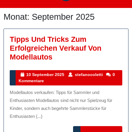
Monat:
September 2025
Tipps Und Tricks Zum
Erfolgreichen Verkauf Von
Tipps
Modellautos
Und
Tricks
10
stefanocolett
10 September 2025
stefanocoletti
0
September
Kommentare
Zum
2025
Erfolgreichen
Modellautos verkaufen: Tipps für Sammler und
Verkauf
Enthusiasten Modellautos sind nicht nur Spielzeug für
Von
Kinder, sondern auch begehrte Sammlerstücke für
Enthusiasten {...}
Modellautos