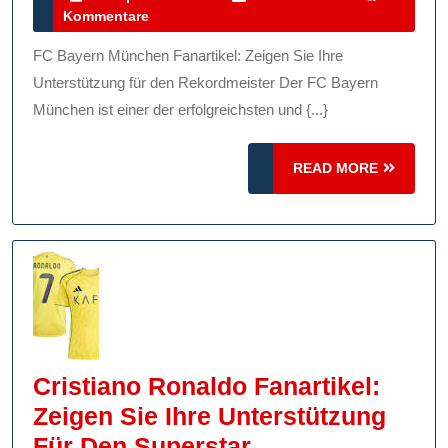
September
Kommentare
Vielfalt
2025
An
FC Bayern München Fanartikel: Zeigen Sie Ihre
FC
Unterstützung für den Rekordmeister Der FC Bayern
Bayern
München ist einer der erfolgreichsten und {...}
München
READ
Fanartikeln:
READ MORE
MORE
Zeigen
Sie
Ihre
Unterstützung
Für
Den
Rekordmeister!
Cristiano Ronaldo Fanartikel:
Zeigen Sie Ihre Unterstützung
Cristiano
Für Den Superstar