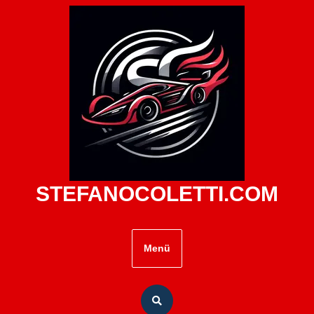
Zum
Inhalt
springen
STEFANOCOLETTI.COM
Menü