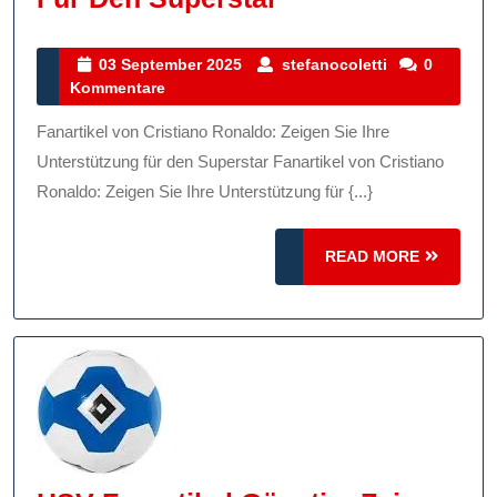
Ronaldo
Fanartikel:
03
stefanocolett
03 September 2025
stefanocoletti
0
September
Kommentare
Zeigen
2025
Sie
Fanartikel von Cristiano Ronaldo: Zeigen Sie Ihre
Ihre
Unterstützung für den Superstar Fanartikel von Cristiano
Unterstützung
Ronaldo: Zeigen Sie Ihre Unterstützung für {...}
Für
READ
Den
READ MORE
MORE
Superstar