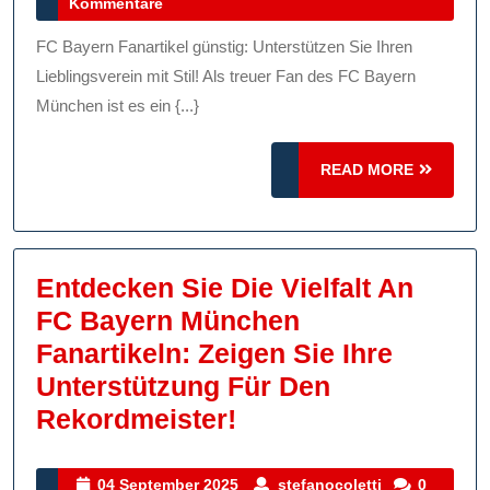
September
Kommentare
Fanartikel:
2025
Unterstützen
FC Bayern Fanartikel günstig: Unterstützen Sie Ihren
Sie
Lieblingsverein mit Stil! Als treuer Fan des FC Bayern
Ihren
München ist es ein {...}
Verein
READ
Stilvoll!
READ MORE
MORE
Entdecken Sie Die Vielfalt An
FC Bayern München
Fanartikeln: Zeigen Sie Ihre
Unterstützung Für Den
Entdecken
Rekordmeister!
Sie
Die
04
stefanocolett
04 September 2025
stefanocoletti
0