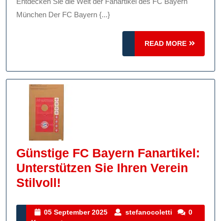
Fanartikel
Entdecken Sie die Welt der Fanartikel des FC Bayern
Des
München Der FC Bayern {...}
FC
READ
Bayern
READ MORE
MORE
München
Günstige FC Bayern Fanartikel:
Unterstützen Sie Ihren Verein
Günstige
Stilvoll!
FC
Bayern
05
stefanocolett
05 September 2025
stefanocoletti
0