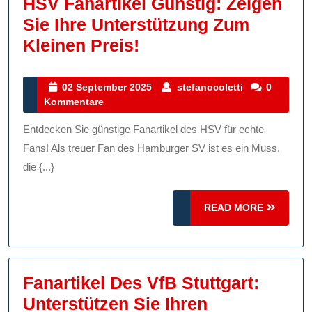
HSV Fanartikel Günstig: Zeigen
Sie Ihre Unterstützung Zum
HSV
Kleinen Preis!
Fanartikel
Günstig:
02
stefanocolett
02 September 2025
stefanocoletti
0
September
Kommentare
Zeigen
2025
Sie
Entdecken Sie günstige Fanartikel des HSV für echte
Ihre
Fans! Als treuer Fan des Hamburger SV ist es ein Muss,
Unterstützung
die {...}
Zum
READ
Kleinen
READ MORE
MORE
Preis!
Fanartikel Des VfB Stuttgart:
Unterstützen Sie Ihren