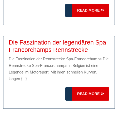
einer
30-
READ
READ MORE
MORE
Zone:
Rechtliche
Konsequenzen
und
Die Faszination der legendären Spa-
Sicherheitsrisiken
Die
Francorchamps Rennstrecke
Faszinatio
Die Faszination der Rennstrecke Spa-Francorchamps Die
der
Rennstrecke Spa-Francorchamps in Belgien ist eine
legendäre
Legende im Motorsport. Mit ihren schnellen Kurven,
Spa-
langen {...}
Francorch
Rennstrec
READ
READ MORE
MORE