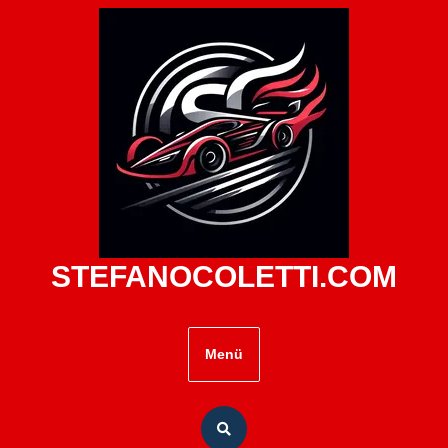
Zum
Inhalt
springen
STEFANOCOLETTI.COM
Menü