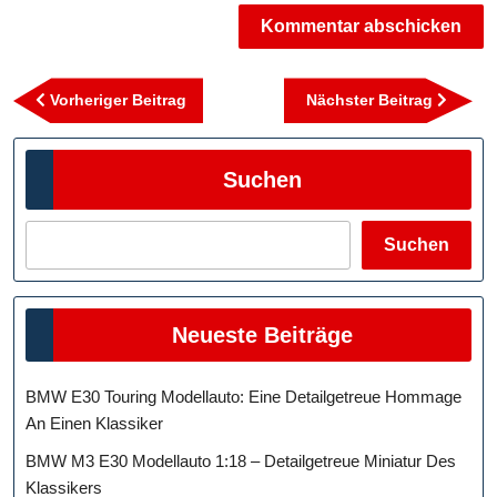
Beitragsnavigation
Vorheriger
Nächst
Vorheriger Beitrag
Nächster Beitrag
Beitrag
Beitra
Suchen
Suchen
Neueste Beiträge
BMW E30 Touring Modellauto: Eine Detailgetreue Hommage
An Einen Klassiker
BMW M3 E30 Modellauto 1:18 – Detailgetreue Miniatur Des
Klassikers