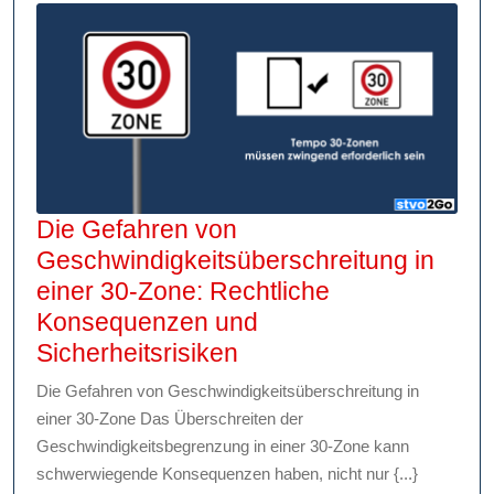
Die Gefahren von
Geschwindigkeitsüberschreitung in
einer 30-Zone: Rechtliche
Konsequenzen und
Die
Sicherheitsrisiken
Gefahren
Die Gefahren von Geschwindigkeitsüberschreitung in
von
einer 30-Zone Das Überschreiten der
Geschwindigkeitsüber
Geschwindigkeitsbegrenzung in einer 30-Zone kann
in
schwerwiegende Konsequenzen haben, nicht nur {...}