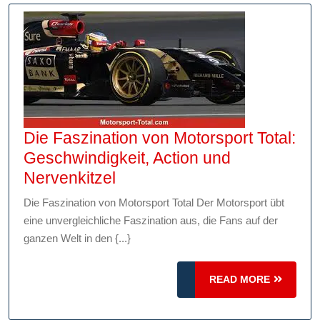
Die Faszination von Motorsport Total:
Geschwindigkeit, Action und
Die
Nervenkitzel
Faszination
Die Faszination von Motorsport Total Der Motorsport übt
von
eine unvergleichliche Faszination aus, die Fans auf der
Motorsport
ganzen Welt in den {...}
Total:
Geschwindigkeit,
READ
READ MORE
Action
MORE
und