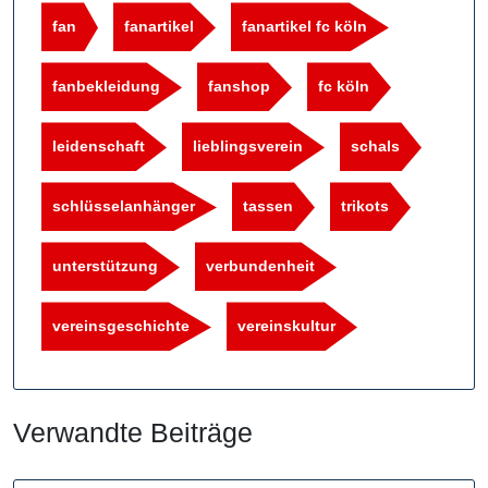
fan
fanartikel
fanartikel fc köln
fanbekleidung
fanshop
fc köln
leidenschaft
lieblingsverein
schals
schlüsselanhänger
tassen
trikots
unterstützung
verbundenheit
vereinsgeschichte
vereinskultur
Verwandte Beiträge