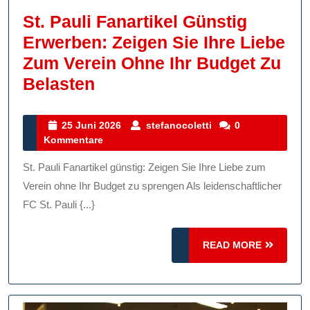
St. Pauli Fanartikel Günstig
Erwerben: Zeigen Sie Ihre Liebe
Zum Verein Ohne Ihr Budget Zu
St.
Belasten
Pauli
Fanartikel
25
stefanocoletti
25 Juni 2026
stefanocoletti
0
Juni
Kommentare
Günstig
2026
Erwerben:
St. Pauli Fanartikel günstig: Zeigen Sie Ihre Liebe zum
Zeigen
Verein ohne Ihr Budget zu sprengen Als leidenschaftlicher
Sie
FC St. Pauli {...}
Ihre
READ
Liebe
READ MORE
MORE
Zum
Verein