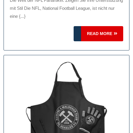
Die Welt der NFL Fanartikel: Zeigen Sie Ihre Unterstützung
Sie
mit Stil Die NFL, National Football League, ist nicht nur
Ihre
eine {...}
Teamzu
READ
READ MORE
Mit
MORE
Stolz