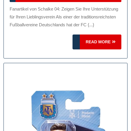
2026
Von
Fanartikel von Schalke 04: Zeigen Sie Ihre Unterstützung
Scha
für Ihren Lieblingsverein Als einer der traditionsreichsten
04:
Fußballvereine Deutschlands hat der FC {...}
Zeig
READ
READ MORE
Sie
MORE
Ihre
Unte
Für
Den
Vere