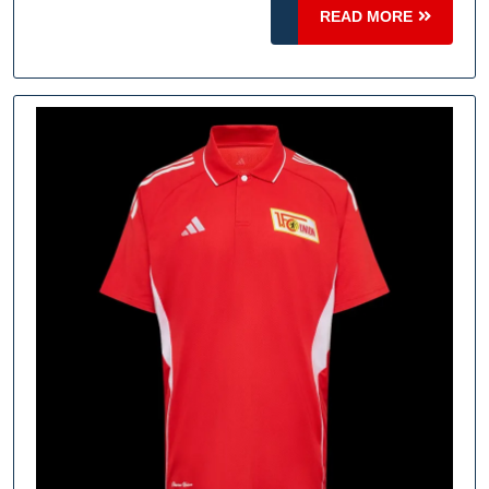
READ
READ MORE
Zum
MORE
Vere