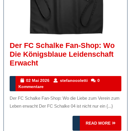
Der FC Schalke Fan-Shop: Wo
Die Königsblaue Leidenschaft
Der
Erwacht
FC
Schalke
02
stefanocoletti
02 Mai 2026
stefanocoletti
0
Mai
Kommentare
Fan-
2026
Shop:
Der FC Schalke Fan-Shop: Wo die Liebe zum Verein zum
Wo
Leben erwacht Der FC Schalke 04 ist nicht nur ein {...}
Die
Königsblaue
READ
READ MORE
MORE