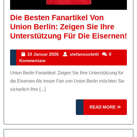
Die Besten Fanartikel Von
Union Berlin: Zeigen Sie Ihre
Di
Unterstützung Für Die Eisernen!
Be
Fa
10
stefanocoletti
10 Januar 2026
stefanocoletti
0
Januar
Kommentare
Vo
2026
Un
Union Berlin Fanartikel: Zeigen Sie Ihre Unterstützung für
Ber
die Eisernen Als treuer Fan von Union Berlin möchten Sie
Ze
sicherlich Ihre {...}
Si
READ
READ MORE
Ih
MORE
Un
Fü
Di