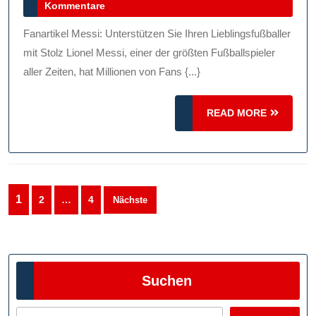
Januar
Kommentare
Von
2026
Messi:
Fanartikel Messi: Unterstützen Sie Ihren Lieblingsfußballer
Unterst
mit Stolz Lionel Messi, einer der größten Fußballspieler
Sie
aller Zeiten, hat Millionen von Fans {...}
Ihren
READ
READ MORE
Lieblin
MORE
Mit
Stolz
Seitennummerierung
1
2
…
4
Nächste
der
Beiträge
Suchen