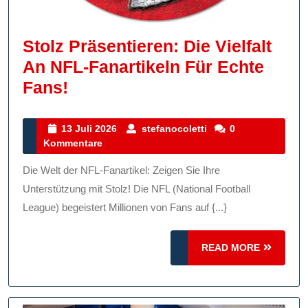
Stolz Präsentieren: Die Vielfalt
An NFL-Fanartikeln Für Echte
Stolz
Fans!
Präsentieren:
Die
13
stefanocoletti
13 Juli 2026
stefanocoletti
0
Juli
Kommentare
Vielfalt
2026
An
Die Welt der NFL-Fanartikel: Zeigen Sie Ihre
NFL-
Unterstützung mit Stolz! Die NFL (National Football
Fanartikeln
League) begeistert Millionen von Fans auf {...}
Für
READ
Echte
READ MORE
MORE
Fans!