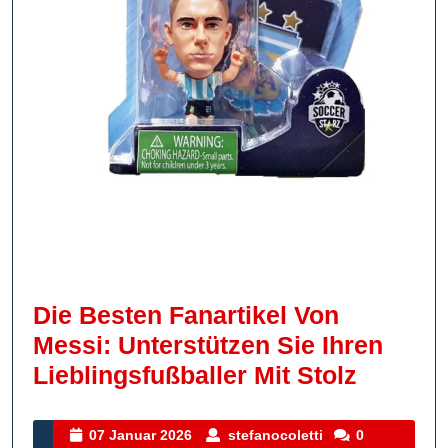
Die Besten Fanartikel Von
Messi: Unterstützen Sie Ihren
Die
Lieblingsfußballer Mit Stolz
Besten
Fanarti
07
stefanocoletti
07 Januar 2026
stefanocoletti
0