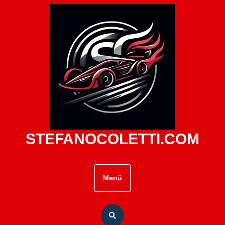
Zum
Inhalt
springen
STEFANOCOLETTI.COM
Menü