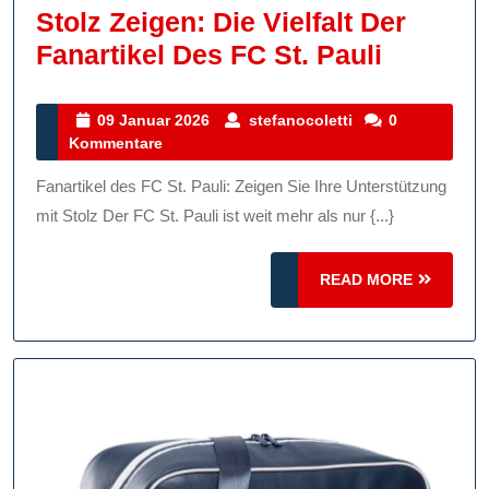
Stolz Zeigen: Die Vielfalt Der
Stolz
Fanartikel Des FC St. Pauli
Zeigen:
Die
09
stefanocoletti
09 Januar 2026
stefanocoletti
0
Januar
Kommentare
Vielfalt
2026
Der
Fanartikel des FC St. Pauli: Zeigen Sie Ihre Unterstützung
Fanartik
mit Stolz Der FC St. Pauli ist weit mehr als nur {...}
Des
FC
READ
READ MORE
MORE
St.
Pauli