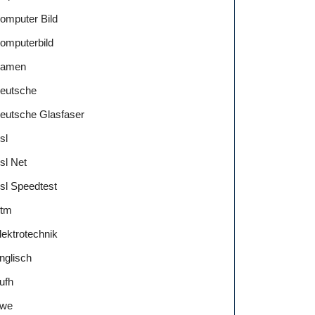
omputer Bild
omputerbild
amen
eutsche
eutsche Glasfaser
sl
sl Net
sl Speedtest
tm
lektrotechnik
nglisch
ufh
we