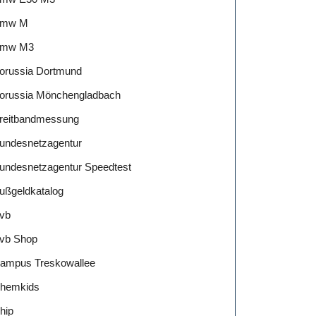
mw M
mw M3
orussia Dortmund
orussia Mönchengladbach
reitbandmessung
undesnetzagentur
undesnetzagentur Speedtest
ußgeldkatalog
vb
vb Shop
ampus Treskowallee
hemkids
hip