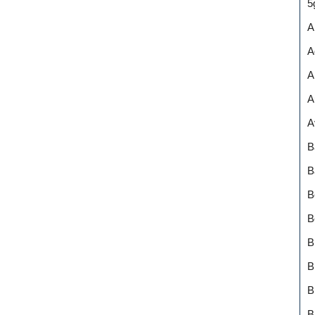
5
A
A
A
A
A
B
B
B
B
B
B
B