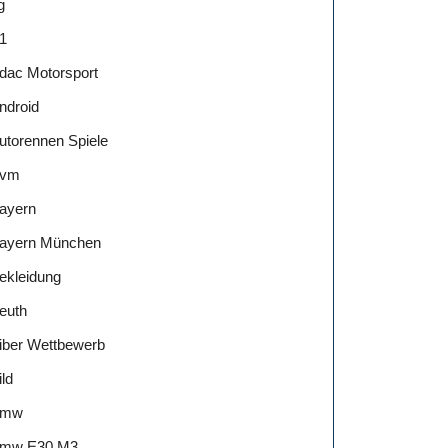
g
1
dac Motorsport
ndroid
utorennen Spiele
vm
ayern
ayern München
ekleidung
euth
iber Wettbewerb
ild
Bmw
mw E30 M3