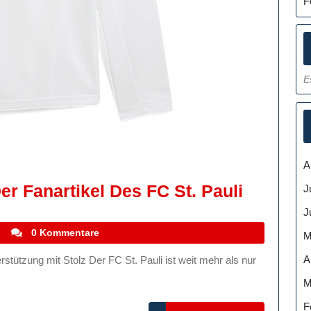
F
E
A
Stolz
Der Fanartikel Des FC St. Pauli
J
Zeigen:
J
Die
stefanocoletti
0 Kommentare
M
Vielfalt
A
Der
M
Fanartik
F