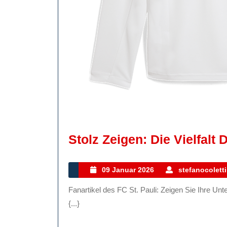
Stolz Zeigen: Die Vielfalt 
09
09 Januar 2026
stefanocoletti
Januar
Fanartikel des FC St. Pauli: Zeigen Sie Ihre Unterstützung mit Stolz Der FC St. Pauli ist weit mehr als nur
2026
{...}