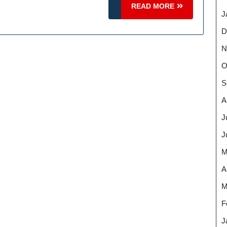
Des
READ
READ MORE
J
FC
MORE
St.
D
Pauli
N
O
S
A
J
J
M
A
M
F
J