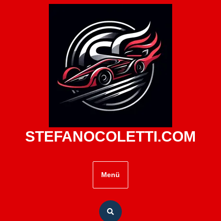
Zum
Inhalt
springen
STEFANOCOLETTI.COM
Menü