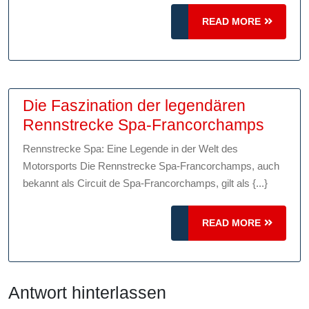
WLAN-
Geschwindigkeitstest
READ
READ MORE
MORE
wissen
müssen
Die Faszination der legendären
Die
Rennstrecke Spa-Francorchamps
Faszin
Rennstrecke Spa: Eine Legende in der Welt des
der
Motorsports Die Rennstrecke Spa-Francorchamps, auch
legen
bekannt als Circuit de Spa-Francorchamps, gilt als {...}
Renns
Spa-
READ
READ MORE
Franc
MORE
Antwort hinterlassen