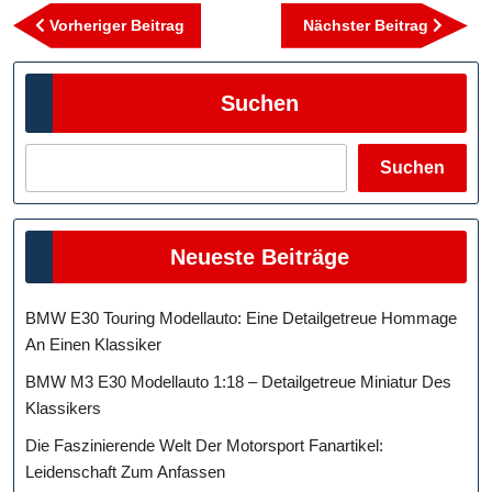
Beitragsnavigation
Vorheriger
Nächst
Vorheriger Beitrag
Nächster Beitrag
Beitrag
Beitra
Suchen
Suchen
Neueste Beiträge
BMW E30 Touring Modellauto: Eine Detailgetreue Hommage
An Einen Klassiker
BMW M3 E30 Modellauto 1:18 – Detailgetreue Miniatur Des
Klassikers
Die Faszinierende Welt Der Motorsport Fanartikel:
Leidenschaft Zum Anfassen