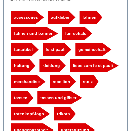
accessoires
aufkleber
fahnen
fahnen und banner
fan-schals
fanartikel
fc st pauli
gemeinschaft
haltung
kleidung
liebe zum fc st pauli
merchandise
rebellion
stolz
tassen
tassen und gläser
totenkopf-logo
trikots
unangepasstheit
unterstützung