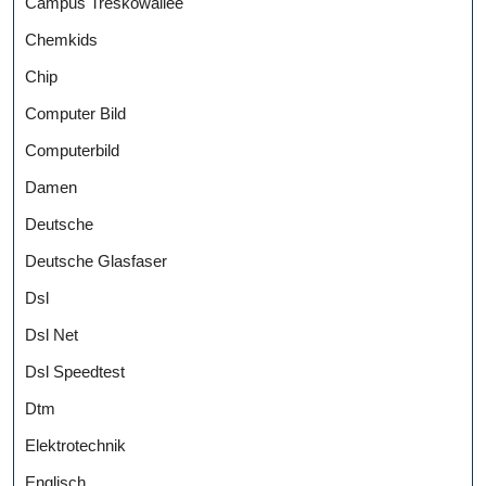
Campus Treskowallee
Chemkids
Chip
Computer Bild
Computerbild
Damen
Deutsche
Deutsche Glasfaser
Dsl
Dsl Net
Dsl Speedtest
Dtm
Elektrotechnik
Englisch