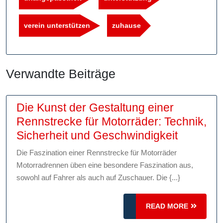
verein unterstützen
zuhause
Verwandte Beiträge
Die Kunst der Gestaltung einer
Rennstrecke für Motorräder: Technik,
Die
Sicherheit und Geschwindigkeit
Kunst
Die Faszination einer Rennstrecke für Motorräder
der
Motorradrennen üben eine besondere Faszination aus,
Gestaltu
sowohl auf Fahrer als auch auf Zuschauer. Die {...}
einer
Rennstr
READ
READ MORE
für
MORE