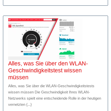
Motorräd
Technik,
Sicherhe
und
Geschwin
Alles, was Sie über den WLAN-
Geschwindigkeitstest wissen
Alles,
müssen
was
Alles, was Sie über die WLAN-Geschwindigkeitstests
Sie
wissen müssen Die Geschwindigkeit Ihres WLAN-
über
Netzwerks spielt eine entscheidende Rolle in der heutigen
den
vernetzten {...}