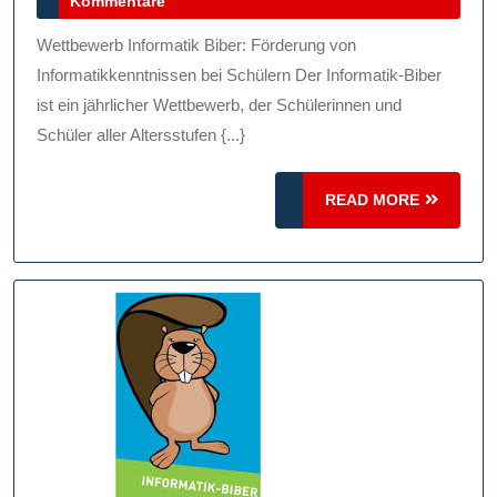
November
Kommentare
Durch
2024
Den
Wettbewerb Informatik Biber: Förderung von
Wettbewerb
Informatikkenntnissen bei Schülern Der Informatik-Biber
Informatik-
ist ein jährlicher Wettbewerb, der Schülerinnen und
Schüler aller Altersstufen {...}
Biber
READ
READ MORE
MORE