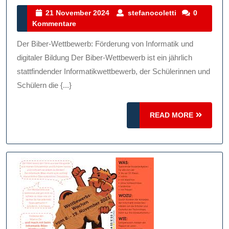
Beim
21
stefanocoletti
21 November 2024
stefanocoletti
0
November
Kommentare
Biber-
2024
Wettbewerb:
Der Biber-Wettbewerb: Förderung von Informatik und
Förderung
digitaler Bildung Der Biber-Wettbewerb ist ein jährlich
Von
stattfindender Informatikwettbewerb, der Schülerinnen und
Schülern die {...}
Informatik
Und
READ
READ MORE
Digitaler
MORE
Bildung