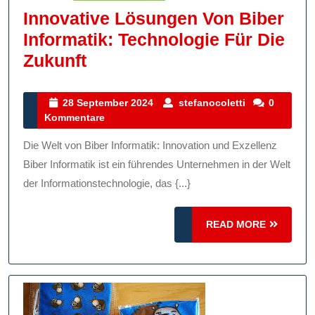
Innovative Lösungen Von Biber
Informatik: Technologie Für Die
Innovative
Zukunft
Lösungen
Von
28
stefanocolett
28 September 2024
stefanocoletti
0
September
Kommentare
Biber
2024
Informatik:
Die Welt von Biber Informatik: Innovation und Exzellenz
Technologie
Biber Informatik ist ein führendes Unternehmen in der Welt
Für
der Informationstechnologie, das {...}
Die
READ
Zukunft
READ MORE
MORE