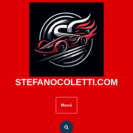
Zum
Inhalt
springen
STEFANOCOLETTI.COM
Menü