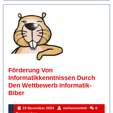
Förderung Von
Informatikkenntnissen Durch
Den Wettbewerb Informatik-
Förderung
Biber
Von
Informatikkenntnissen
18
stefanocoletti
18 November 2024
stefanocoletti
0