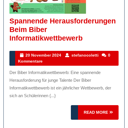
Spannende Herausforderungen
Beim Biber
Spannende
Informatikwettbewerb
Herausforde
Beim
20
stefanocoletti
20 November 2024
stefanocoletti
0
November
Kommentare
Biber
2024
Informatikwe
Der Biber Informatikwettbewerb: Eine spannende
Herausforderung für junge Talente Der Biber
Informatikwettbewerb ist ein jährlicher Wettbewerb, der
sich an Schülerinnen {...}
READ
READ MORE
MORE