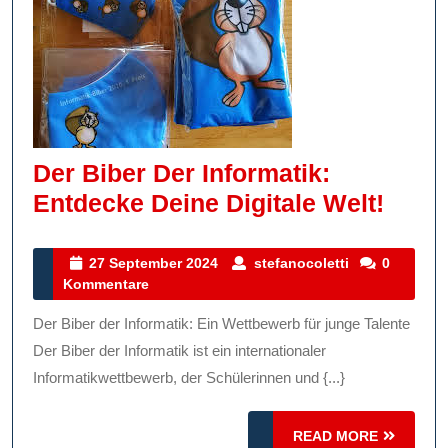
Der Biber Der Informatik:
Der
Entdecke Deine Digitale Welt!
Biber
Der
27
stefanocolett
27 September 2024
stefanocoletti
0
September
Kommentare
Infor
2024
Entd
Der Biber der Informatik: Ein Wettbewerb für junge Talente
Dein
Der Biber der Informatik ist ein internationaler
Digit
Informatikwettbewerb, der Schülerinnen und {...}
Welt!
READ
READ MORE