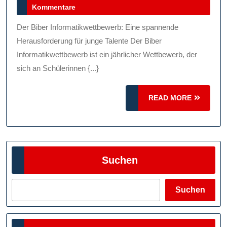
November
Kommentare
Biber
2024
Informatikwe
Der Biber Informatikwettbewerb: Eine spannende
Herausforderung für junge Talente Der Biber
Informatikwettbewerb ist ein jährlicher Wettbewerb, der
sich an Schülerinnen {...}
READ
READ MORE
MORE
Suchen
Suchen