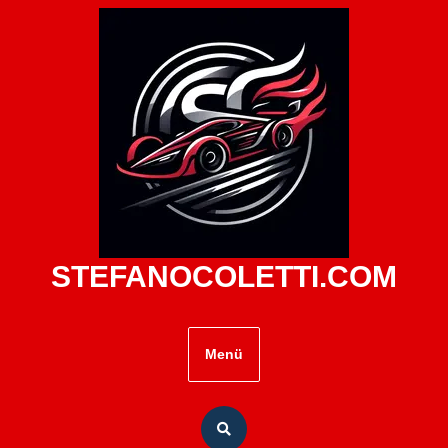
Zum
Inhalt
springen
STEFANOCOLETTI.COM
Menü