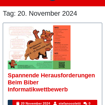
Tag:
20. November 2024
Spannende Herausforderungen
Beim Biber
Spannende
Informatikwettbewerb
Herausforde
Beim
20
stefanocoletti
20 November 2024
stefanocoletti
0