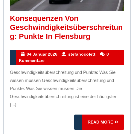
Konsequenzen Von
Geschwindigkeitsüberschreitun
Konsequen
G: Punkte In Flensburg
Von
Geschwindig
04
stefanocoletti
04 Januar 2026
stefanocoletti
0
Januar
Kommentare
Punkte
2026
In
Geschwindigkeitsüberschreitung und Punkte: Was Sie
Flensburg
wissen müssen Geschwindigkeitsüberschreitung und
Punkte: Was Sie wissen müssen Die
Geschwindigkeitsüberschreitung ist eine der häufigsten
{...}
READ
READ MORE
MORE