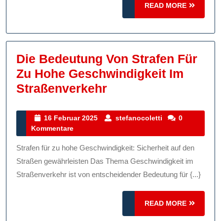
READ
READ MORE
MORE
Die Bedeutung Von Strafen Für
Zu Hohe Geschwindigkeit Im
Die
Straßenverkehr
Bedeutung
Von
16
stefanocoletti
16 Februar 2025
stefanocoletti
0
Februar
Kommentare
Strafen
2025
Für
Strafen für zu hohe Geschwindigkeit: Sicherheit auf den
Zu
Straßen gewährleisten Das Thema Geschwindigkeit im
Hohe
Straßenverkehr ist von entscheidender Bedeutung für {...}
Geschwindigkeit
READ
Im
READ MORE
MORE