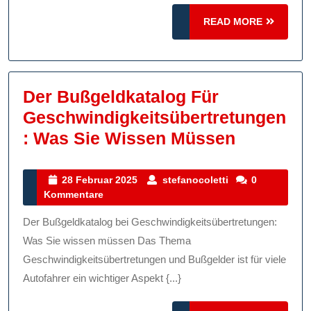
Konsequenzen
READ
READ MORE
MORE
Der Bußgeldkatalog Für
Geschwindigkeitsübertretungen
Der
: Was Sie Wissen Müssen
Bußgeldk
Für
28
stefanocoletti
28 Februar 2025
stefanocoletti
0
Februar
Kommentare
Geschwin
2025
Was
Der Bußgeldkatalog bei Geschwindigkeitsübertretungen:
Sie
Was Sie wissen müssen Das Thema
Wissen
Geschwindigkeitsübertretungen und Bußgelder ist für viele
Autofahrer ein wichtiger Aspekt {...}
Müssen