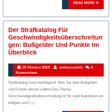
READ
READ MORE
MORE
Der Strafkatalog Für
Geschwindigkeitsüberschreitun
Gen: Bußgelder Und Punkte Im
Der
Überblick
Strafkatalog
Für
29
stefanocoletti
29 Oktober 2025
stefanocoletti
0
Oktober
Kommentare
Geschwindigkeitsübersch
2025
Bußgelder
Strafkatalog Geschwindigkeit: Was Sie über Bußgelder
Und
und Punkte wissen sollten Das Thema
Punkte
Geschwindigkeitsüberschreitung ist für viele Autofahrer ein
leidiges und {...}
Im