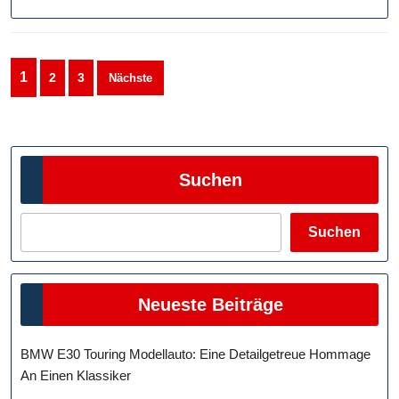
Straßenverkehr
Seitennummerierung
1
2
3
Nächste
der
Beiträge
Suchen
Suchen
Neueste Beiträge
BMW E30 Touring Modellauto: Eine Detailgetreue Hommage
An Einen Klassiker