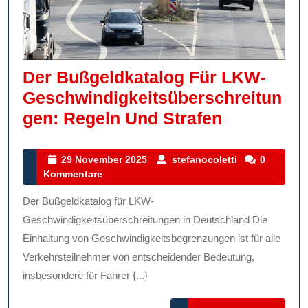
Der Bußgeldkatalog Für LKW-
Geschwindigkeitsüberschreitun
Der
Gen: Regeln Und Strafen
Bußgeldka
Für
29
stefanocoletti
29 November 2025
stefanocoletti
0
November
Kommentare
LKW-
2025
Geschwind
Der Bußgeldkatalog für LKW-
Regeln
Geschwindigkeitsüberschreitungen in Deutschland Die
Und
Einhaltung von Geschwindigkeitsbegrenzungen ist für alle
Verkehrsteilnehmer von entscheidender Bedeutung,
Strafen
insbesondere für Fahrer {...}