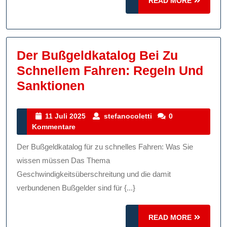
READ
READ MORE
MORE
Der Bußgeldkatalog Bei Zu
Schnellem Fahren: Regeln Und
Der
Sanktionen
Bußgeldkatalog
Bei
11
stefanocoletti
11 Juli 2025
stefanocoletti
0
Juli
Kommentare
Zu
2025
Schnellem
Der Bußgeldkatalog für zu schnelles Fahren: Was Sie
Fahren:
wissen müssen Das Thema
Regeln
Geschwindigkeitsüberschreitung und die damit
verbundenen Bußgelder sind für {...}
Und
Sanktionen
READ
READ MORE