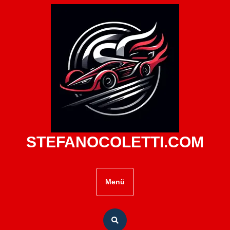
Zum
Inhalt
springen
STEFANOCOLETTI.COM
Menü