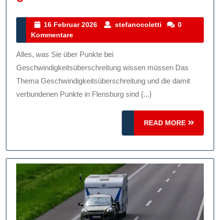
Übe
Pun
16
stefanocoletti
16 Februar 2026
stefanocoletti
0
Februar
Kommentare
Bei
2026
Ges
Alles, was Sie über Punkte bei
Ein
Geschwindigkeitsüberschreitung wissen müssen Das
Leit
Thema Geschwindigkeitsüberschreitung und die damit
verbundenen Punkte in Flensburg sind {...}
Für
Aut
READ
READ MORE
MORE