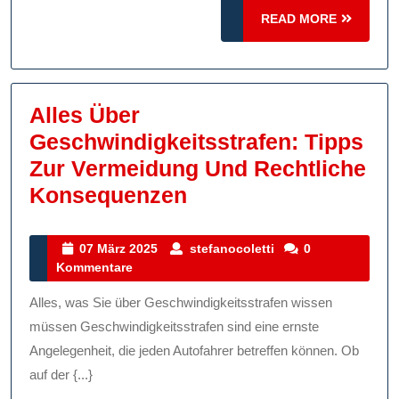
Strafen
READ
READ MORE
Ganz
MORE
Einfach!
Alles Über
Geschwindigkeitsstrafen: Tipps
Zur Vermeidung Und Rechtliche
Alles
Konsequenzen
Über
Geschwindigkeitsst
07
stefanocoletti
07 März 2025
stefanocoletti
0
März
Kommentare
Tipps
2025
Zur
Alles, was Sie über Geschwindigkeitsstrafen wissen
Vermeidung
müssen Geschwindigkeitsstrafen sind eine ernste
Und
Angelegenheit, die jeden Autofahrer betreffen können. Ob
auf der {...}
Rechtliche