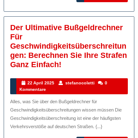
MORE
Der Ultimative Bußgeldrechner
Für
Geschwindigkeitsüberschreitun
Gen: Berechnen Sie Ihre Strafen
Der
Ganz Einfach!
Ultimative
Bußgeldrechner
22
stefanocoletti
22 April 2025
stefanocoletti
0
April
Kommentare
Für
2025
Geschwindigkeitsübe
Alles, was Sie über den Bußgeldrechner für
Berechnen
Geschwindigkeitsüberschreitungen wissen müssen Die
Sie
Geschwindigkeitsüberschreitung ist eine der häufigsten
Verkehrsverstöße auf deutschen Straßen. {...}
Ihre