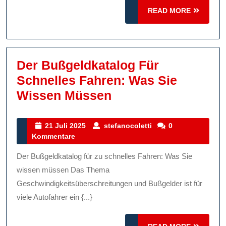
Überblick
READ
READ MORE
MORE
Der Bußgeldkatalog Für
Schnelles Fahren: Was Sie
Der
Wissen Müssen
Bußgeldkatalog
Für
21
stefanocoletti
21 Juli 2025
stefanocoletti
0
Juli
Kommentare
Schnelles
2025
Fahren:
Der Bußgeldkatalog für zu schnelles Fahren: Was Sie
Was
wissen müssen Das Thema
Sie
Geschwindigkeitsüberschreitungen und Bußgelder ist für
viele Autofahrer ein {...}
Wissen
Müssen