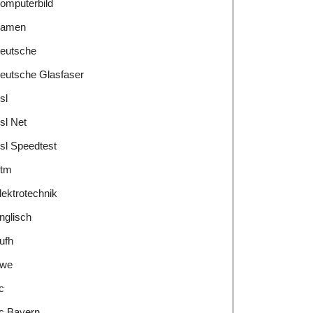
omputerbild
amen
eutsche
eutsche Glasfaser
sl
sl Net
sl Speedtest
tm
lektrotechnik
nglisch
ufh
we
c
c Bayern