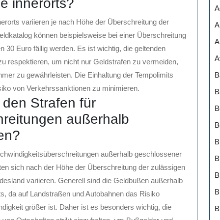
e innerorts?
A
erorts variieren je nach Höhe der Überschreitung der
A
dkatalog können beispielsweise bei einer Überschreitung
A
30 Euro fällig werden. Es ist wichtig, die geltenden
A
u respektieren, um nicht nur Geldstrafen zu vermeiden,
B
ehmer zu gewährleisten. Die Einhaltung der Tempolimits
isiko von Verkehrssanktionen zu minimieren.
B
 den Strafen für
B
hreitungen außerhalb
B
ten?
B
eschwindigkeitsüberschreitungen außerhalb geschlossener
B
hten sich nach der Höhe der Überschreitung der zulässigen
esland variieren. Generell sind die Geldbußen außerhalb
B
rts, da auf Landstraßen und Autobahnen das Risiko
gkeit größer ist. Daher ist es besonders wichtig, die
B