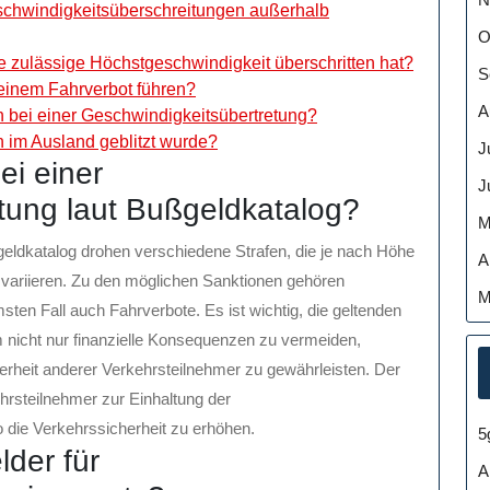
eschwindigkeitsüberschreitungen außerhalb
O
e zulässige Höchstgeschwindigkeit überschritten hat?
S
einem Fahrverbot führen?
A
 bei einer Geschwindigkeitsübertretung?
 im Ausland geblitzt wurde?
J
ei einer
J
tung laut Bußgeldkatalog?
M
geldkatalog drohen verschiedene Strafen, die je nach Höhe
A
variieren. Zu den möglichen Sanktionen gehören
M
ten Fall auch Fahrverbote. Es ist wichtig, die geltenden
nicht nur finanzielle Konsequenzen zu vermeiden,
erheit anderer Verkehrsteilnehmer zu gewährleisten. Der
hrsteilnehmer zur Einhaltung der
 die Verkehrssicherheit zu erhöhen.
5
der für
A