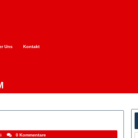
er Uns
Kontakt
M
stefanocoletti
i
0 Kommentare