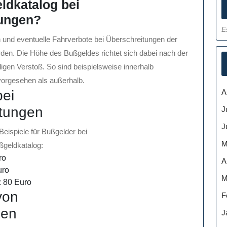
eldkatalog bei
tungen?
E
 und eventuelle Fahrverbote bei Überschreitungen der
den. Die Höhe des Bußgeldes richtet sich dabei nach der
gen Verstoß. So sind beispielsweise innerhalb
vorgesehen als außerhalb.
A
bei
etungen
J
J
Beispiele für Bußgelder bei
M
geldkatalog:
ro
A
uro
M
: 80 Euro
von
F
ßen
J