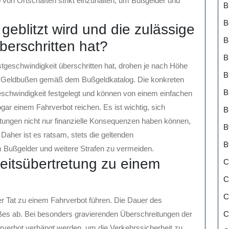
on Ortschaften strikt einzuhalten, um Bußgelder und
B
B
eblitzt wird und die zulässige
B
berschritten hat?
B
tgeschwindigkeit überschritten hat, drohen je nach Höhe
B
s Geldbußen gemäß dem Bußgeldkatalog. Die konkreten
B
hwindigkeit festgelegt und können von einem einfachen
gar einem Fahrverbot reichen. Es ist wichtig, sich
B
tungen nicht nur finanzielle Konsequenzen haben können,
B
Daher ist es ratsam, stets die geltenden
B
 Bußgelder und weitere Strafen zu vermeiden.
itsübertretung zu einem
C
C
C
er Tat zu einem Fahrverbot führen. Die Dauer des
C
ßes ab. Bei besonders gravierenden Überschreitungen der
rverbot verhängt werden, um die Verkehrssicherheit zu