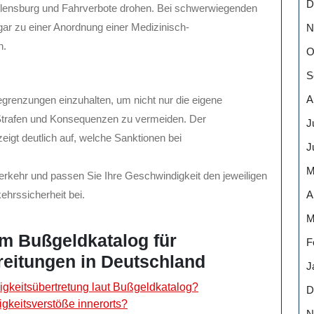
D
lensburg und Fahrverbote drohen. Bei schwerwiegenden
ar zu einer Anordnung einer Medizinisch-
N
n.
O
S
A
egrenzungen einzuhalten, um nicht nur die eigene
 Strafen und Konsequenzen zu vermeiden. Der
J
zeigt deutlich auf, welche Sanktionen bei
J
M
rkehr und passen Sie Ihre Geschwindigkeit den jeweiligen
A
ehrssicherheit bei.
M
um Bußgeldkatalog für
F
eitungen in Deutschland
J
gkeitsübertretung laut Bußgeldkatalog?
D
gkeitsverstöße innerorts?
N