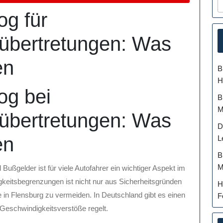
og für
übertretungen: Was
en
B
H
og bei
B
M
übertretungen: Was
D
en
L
B
M
ßgelder ist für viele Autofahrer ein wichtiger Aspekt im
keitsbegrenzungen ist nicht nur aus Sicherheitsgründen
H
in Flensburg zu vermeiden. In Deutschland gibt es einen
F
r Geschwindigkeitsverstöße regelt.