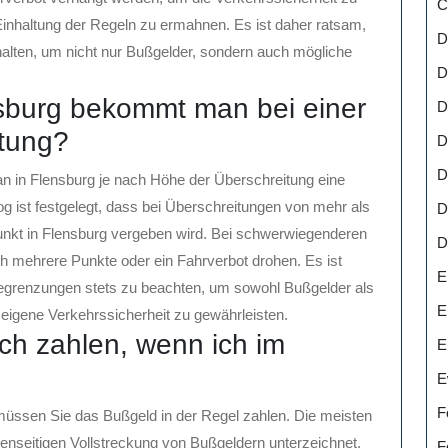
C
inhaltung der Regeln zu ermahnen. Es ist daher ratsam,
D
alten, um nicht nur Bußgelder, sondern auch mögliche
D
nsburg bekommt man bei einer
D
etung?
D
D
an in Flensburg je nach Höhe der Überschreitung eine
 ist festgelegt, dass bei Überschreitungen von mehr als
D
unkt in Flensburg vergeben wird. Bei schwerwiegenderen
D
 mehrere Punkte oder ein Fahrverbot drohen. Es ist
E
egrenzungen stets zu beachten, um sowohl Bußgelder als
E
eigene Verkehrssicherheit zu gewährleisten.
ch zahlen, wenn ich im
E
E
F
müssen Sie das Bußgeld in der Regel zahlen. Die meisten
seitigen Vollstreckung von Bußgeldern unterzeichnet,
F