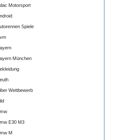
dac Motorsport
ndroid
utorennen Spiele
vm
ayern
ayern München
ekleidung
euth
iber Wettbewerb
ild
Bmw
mw E30 M3
mw M