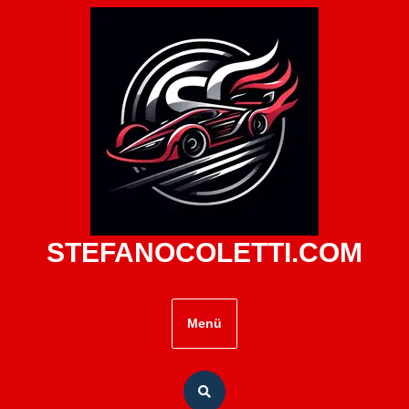
Zum
Inhalt
springen
STEFANOCOLETTI.COM
Menü