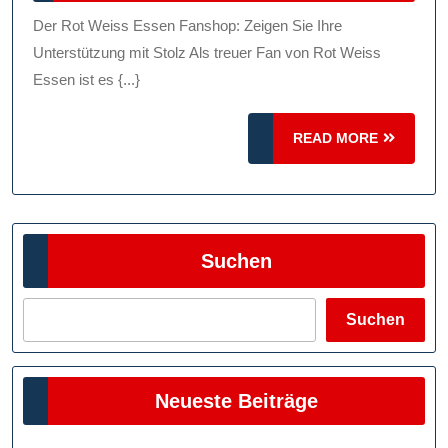
2025
Weiss
Der Rot Weiss Essen Fanshop: Zeigen Sie Ihre
Essen
Unterstützung mit Stolz Als treuer Fan von Rot Weiss
Fanshop:
Essen ist es {...}
Zeigen
READ
READ MORE
Sie
MORE
Ihre
Unterstütz
Mit
Suchen
Stolz!
Suchen
Neueste Beiträge