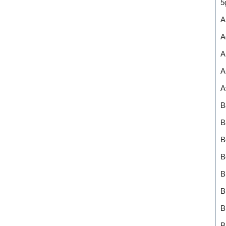
5
A
A
A
A
A
B
B
B
B
B
B
B