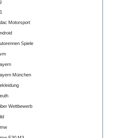
g
1
dac Motorsport
ndroid
utorennen Spiele
vm
ayern
ayern München
ekleidung
euth
iber Wettbewerb
ild
Bmw
mw E30 M3