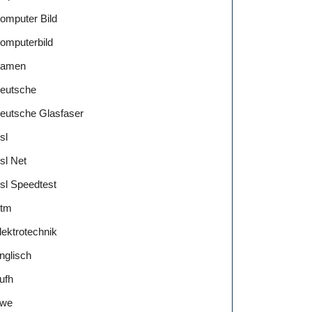
omputer Bild
omputerbild
amen
eutsche
eutsche Glasfaser
sl
sl Net
sl Speedtest
tm
lektrotechnik
nglisch
ufh
we