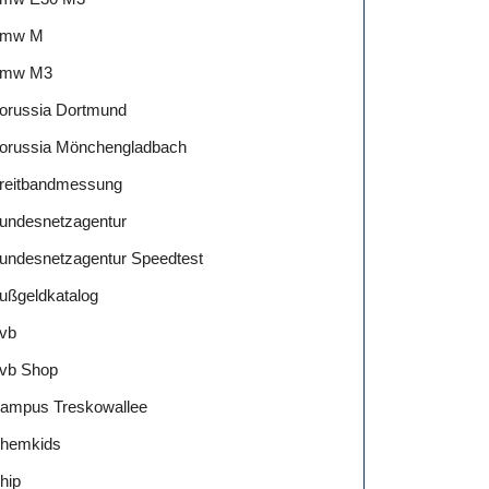
mw M
mw M3
orussia Dortmund
orussia Mönchengladbach
reitbandmessung
undesnetzagentur
undesnetzagentur Speedtest
ußgeldkatalog
vb
vb Shop
ampus Treskowallee
hemkids
hip