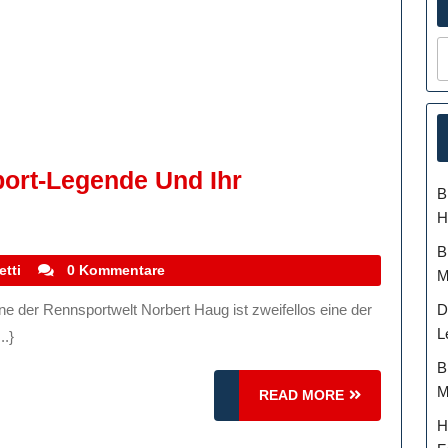
port-Legende Und Ihr
B
H
B
stefanocoletti
etti
0 Kommentare
M
D
L
..}
B
M
READ
READ MORE
MORE
H