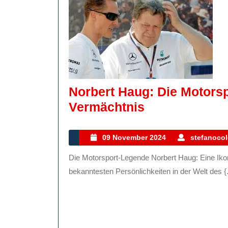
Norbert Haug: Die Motors
Norbert
Vermächtnis
Haug:
Die
09
09 November 2024
stefanocol
November
Motorsport-
Die Motorsport-Legende Norbert Haug: Eine Ikone der Rennsportwelt Norbert Haug ist zweifellos eine der
2024
Legende
bekanntesten Persönlichkeiten in der Welt des {.
Und
Ihr
Vermächtnis