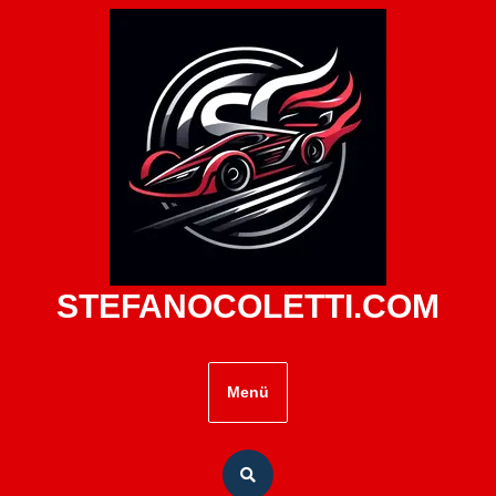
Zum
Inhalt
springen
STEFANOCOLETTI.COM
Menü