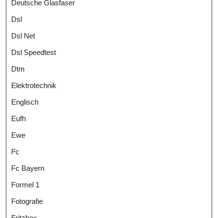
Deutsche Glasfaser
Dsl
Dsl Net
Dsl Speedtest
Dtm
Elektrotechnik
Englisch
Eufh
Ewe
Fc
Fc Bayern
Formel 1
Fotografie
Fritzbox