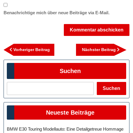
Benachrichtige mich über neue Beiträge via E-Mail.
Beitragsnavigation
Vorheriger
Nächst
Vorheriger Beitrag
Nächster Beitrag
Beitrag
Beitra
Suchen
Suchen
Neueste Beiträge
BMW E30 Touring Modellauto: Eine Detailgetreue Hommage