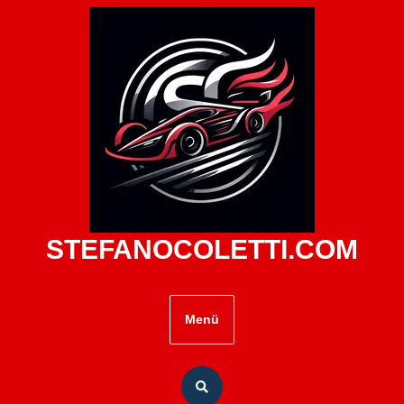
Zum
Inhalt
springen
STEFANOCOLETTI.COM
Menü