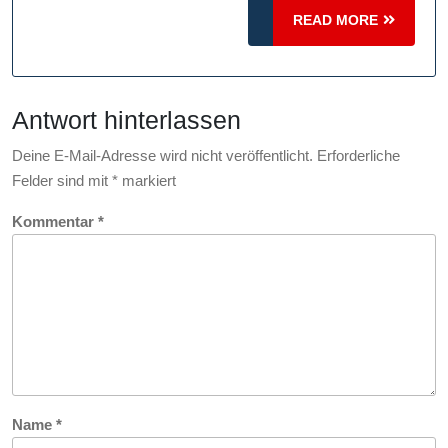
Blick
READ
READ MORE
in
MORE
die
Zukunft
Antwort hinterlassen
Deine E-Mail-Adresse wird nicht veröffentlicht.
Erforderliche
Felder sind mit
*
markiert
Kommentar
*
Name
*