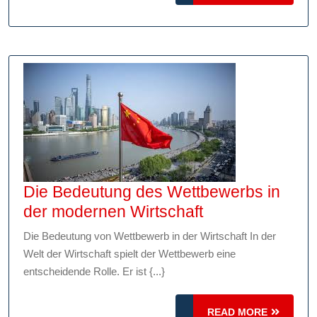
2023
MORE
in
Fokus
Die Bedeutung des Wettbewerbs in
Die
der modernen Wirtschaft
Bedeutung
Die Bedeutung von Wettbewerb in der Wirtschaft In der
des
Welt der Wirtschaft spielt der Wettbewerb eine
Wettbewerbs
entscheidende Rolle. Er ist {...}
in
der
READ
READ MORE