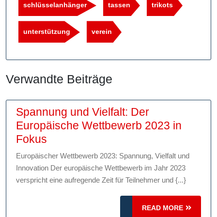
schlüsselanhänger
tassen
trikots
unterstützung
verein
Verwandte Beiträge
Spannung und Vielfalt: Der
Europäische Wettbewerb 2023 in
Spannung
Fokus
und
Europäischer Wettbewerb 2023: Spannung, Vielfalt und
Vielfalt:
Innovation Der europäische Wettbewerb im Jahr 2023
Der
verspricht eine aufregende Zeit für Teilnehmer und {...}
Europäische
Wettbewerb
READ
READ MORE