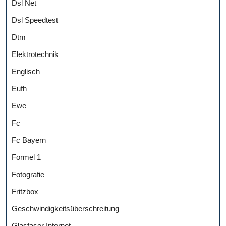
Dsl Net
Dsl Speedtest
Dtm
Elektrotechnik
Englisch
Eufh
Ewe
Fc
Fc Bayern
Formel 1
Fotografie
Fritzbox
Geschwindigkeitsüberschreitung
Glasfaser Internet