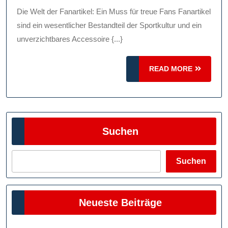
2025
Ein
Die Welt der Fanartikel: Ein Muss für treue Fans Fanartikel
Muss
sind ein wesentlicher Bestandteil der Sportkultur und ein
Für
unverzichtbares Accessoire {...}
Treue
READ
Anhänger
READ MORE
MORE
Suchen
Suchen
Neueste Beiträge