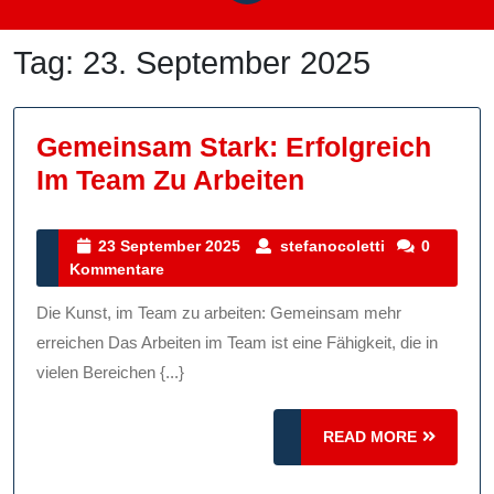
Tag:
23. September 2025
Gemeinsam Stark: Erfolgreich
Gemeinsam
Im Team Zu Arbeiten
Stark:
Erfolgreich
23
stefanocolett
23 September 2025
stefanocoletti
0
September
Kommentare
Im
2025
Team
Die Kunst, im Team zu arbeiten: Gemeinsam mehr
Zu
erreichen Das Arbeiten im Team ist eine Fähigkeit, die in
Arbeiten
vielen Bereichen {...}
READ
READ MORE
MORE