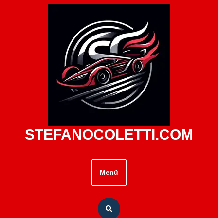
Zum
Inhalt
springen
STEFANOCOLETTI.COM
Menü