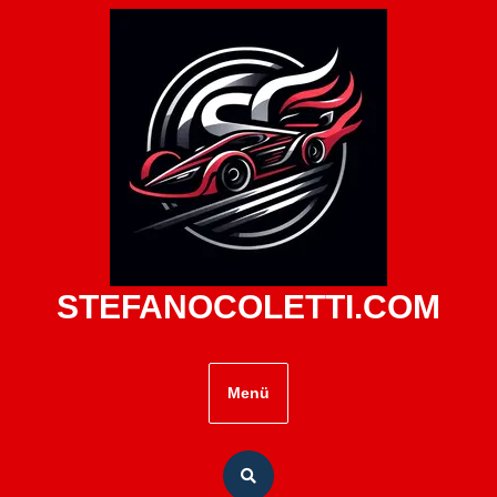
Zum
Inhalt
springen
STEFANOCOLETTI.COM
Menü