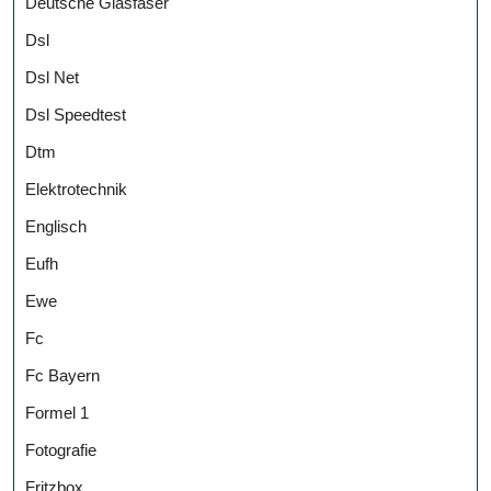
Deutsche Glasfaser
Dsl
Dsl Net
Dsl Speedtest
Dtm
Elektrotechnik
Englisch
Eufh
Ewe
Fc
Fc Bayern
Formel 1
Fotografie
Fritzbox