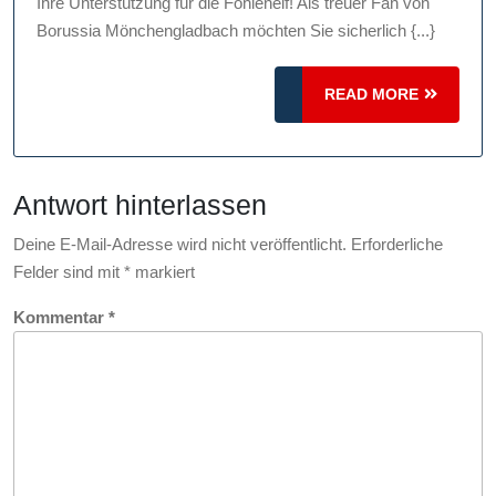
Ihre Unterstützung für die Fohlenelf! Als treuer Fan von
Fanartikel:
Borussia Mönchengladbach möchten Sie sicherlich {...}
Zeigen
Sie
READ
READ MORE
Ihre
MORE
Unterstützung
für
Antwort hinterlassen
die
Fohlenelf!
Deine E-Mail-Adresse wird nicht veröffentlicht.
Erforderliche
Felder sind mit
*
markiert
Kommentar
*