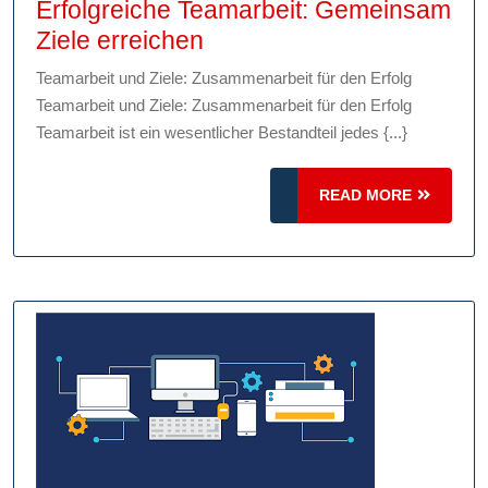
Erfolgreiche Teamarbeit: Gemeinsam
Erfolgreiche
Ziele erreichen
Teamarbeit:
Teamarbeit und Ziele: Zusammenarbeit für den Erfolg
Gemeinsam
Teamarbeit und Ziele: Zusammenarbeit für den Erfolg
Ziele
Teamarbeit ist ein wesentlicher Bestandteil jedes {...}
erreichen
READ
READ MORE
MORE