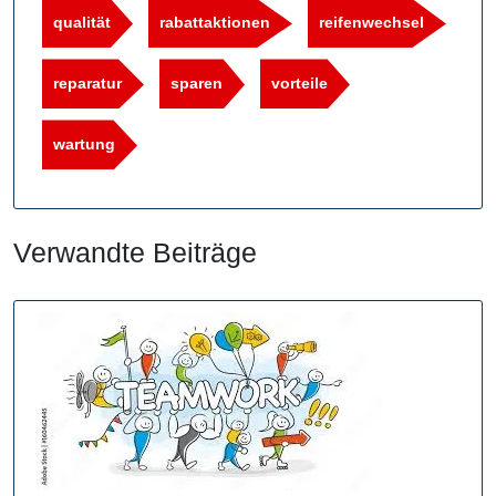
qualität
rabattaktionen
reifenwechsel
reparatur
sparen
vorteile
wartung
Verwandte Beiträge