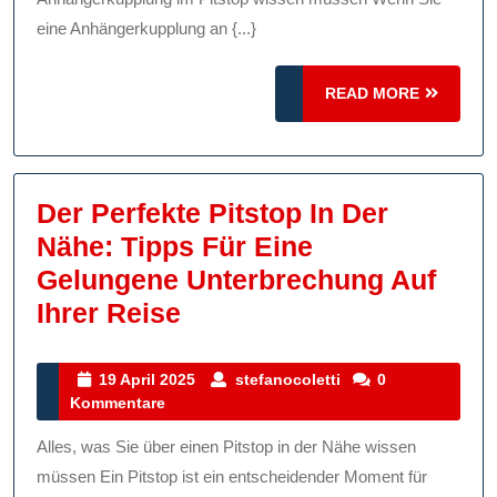
Im
Pitstop:
eine Anhängerkupplung an {...}
Was
READ
Sie
READ MORE
MORE
Wissen
Müssen
Der Perfekte Pitstop In Der
Nähe: Tipps Für Eine
Gelungene Unterbrechung Auf
Der
Ihrer Reise
Perfekte
Pitstop
19
stefanocoletti
19 April 2025
stefanocoletti
0
April
Kommentare
In
2025
Der
Alles, was Sie über einen Pitstop in der Nähe wissen
Nähe:
müssen Ein Pitstop ist ein entscheidender Moment für