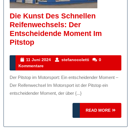
Die Kunst Des Schnellen
Reifenwechsels: Der
Entscheidende Moment Im
Die
Pitstop
Kunst
Des
11
stefanocoletti
11 Juni 2024
stefanocoletti
0
Juni
Kommentare
Schnellen
2024
Reifenwechsels:
Der Pitstop im Motorsport: Ein entscheidender Moment –
Der
Der Reifenwechsel Im Motorsport ist der Pitstop ein
Entscheidende
entscheidender Moment, der über {...}
Moment
READ
Im
READ MORE
MORE
Pitstop