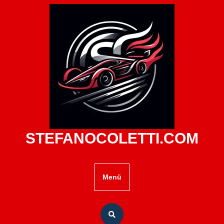
Zum
Inhalt
springen
STEFANOCOLETTI.COM
Menü