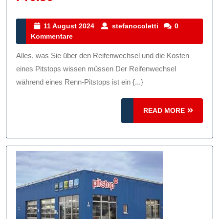
Über
Den
11
stefanocoletti
11 August 2024
stefanocoletti
0
August
Kommentare
Reifenwechsel
2024
Im
Alles, was Sie über den Reifenwechsel und die Kosten
Pitstop:
eines Pitstops wissen müssen Der Reifenwechsel
Kosten,
während eines Renn-Pitstops ist ein {...}
Ablauf
READ
Und
READ MORE
MORE
Preise