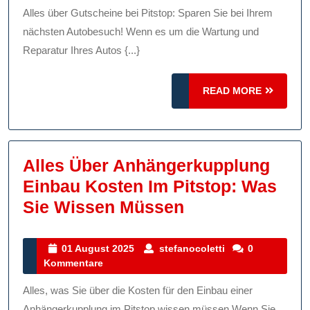
Gutscheine
Alles über Gutscheine bei Pitstop: Sparen Sie bei Ihrem
Bei
nächsten Autobesuch! Wenn es um die Wartung und
Ihrem
Reparatur Ihres Autos {...}
Nächsten
READ
READ MORE
Autobesuch
MORE
Alles Über Anhängerkupplung
Einbau Kosten Im Pitstop: Was
Alles
Sie Wissen Müssen
Über
Anhängerkupp
01
stefanocoletti
01 August 2025
stefanocoletti
0
August
Kommentare
Einbau
2025
Kosten
Alles, was Sie über die Kosten für den Einbau einer
Anhängerkupplung im Pitstop wissen müssen Wenn Sie