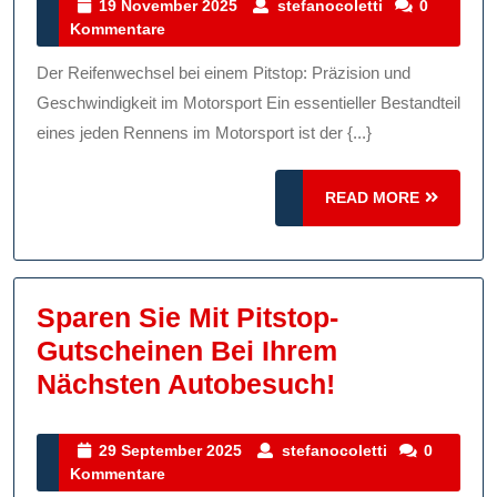
Geschwindigk
19
stefanocoletti
19 November 2025
stefanocoletti
0
November
Kommentare
Der
2025
Reifenwechs
Der Reifenwechsel bei einem Pitstop: Präzision und
Bei
Geschwindigkeit im Motorsport Ein essentieller Bestandteil
Einem
eines jeden Rennens im Motorsport ist der {...}
Pitstop
READ
Im
READ MORE
MORE
Motorsport
Sparen Sie Mit Pitstop-
Gutscheinen Bei Ihrem
Sparen
Nächsten Autobesuch!
Sie
Mit
29
stefanocolett
29 September 2025
stefanocoletti
0
September
Kommentare
Pitstop-
2025