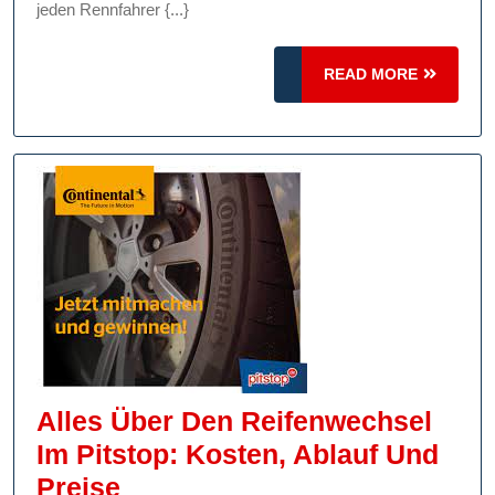
Tipps
jeden Rennfahrer {...}
Für
READ
Eine
READ MORE
MORE
Gelungene
Unterbrechung
Auf
Ihrer
Reise
Alles Über Den Reifenwechsel
Im Pitstop: Kosten, Ablauf Und
Alles
Preise