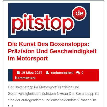
Die Kunst Des Boxenstopps:
Präzision Und Geschwindigkeit
Die
Im Motorsport
Kunst
Des
19
stefanocoletti
19 März 2024
stefanocoletti
0
März
Kommentare
Boxenstopps:
2024
Präzision
Der Boxenstopp im Motorsport: Präzision und
Und
Geschwindigkeit auf höchstem Niveau Der Boxenstopp ist
Geschwindigkeit
eine der aufregendsten und entscheidendsten Phasen im
{...}