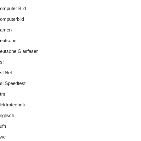
omputer Bild
omputerbild
amen
eutsche
eutsche Glasfaser
sl
sl Net
sl Speedtest
tm
lektrotechnik
nglisch
ufh
we