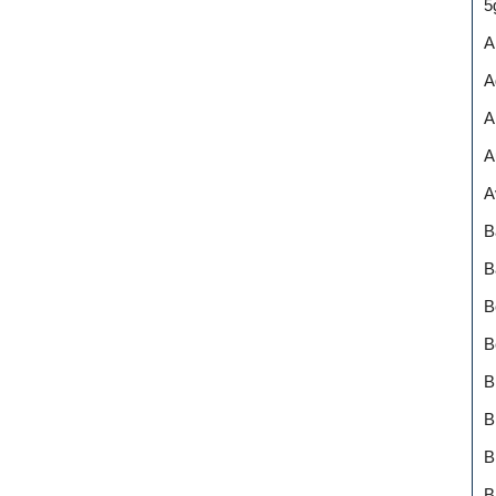
5
A
A
A
A
A
B
B
B
B
B
B
B