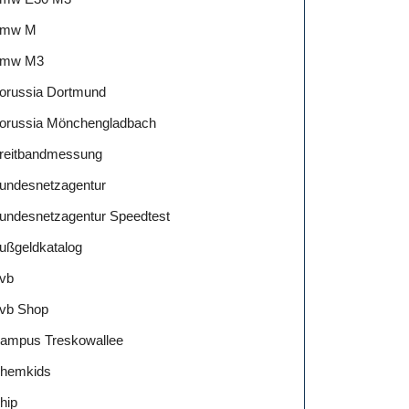
mw M
mw M3
orussia Dortmund
orussia Mönchengladbach
reitbandmessung
undesnetzagentur
undesnetzagentur Speedtest
ußgeldkatalog
vb
vb Shop
ampus Treskowallee
hemkids
hip