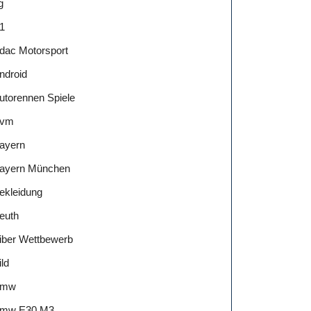
g
1
dac Motorsport
ndroid
utorennen Spiele
vm
ayern
ayern München
ekleidung
euth
iber Wettbewerb
ild
Bmw
mw E30 M3