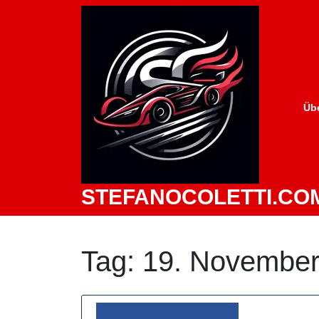
Zum
Inhalt
springen
Üb
STEFANOCOLETTI.CO
Tag:
19. November