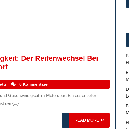
B
gkeit: Der Reifenwechsel Bei
H
Präzision
ort
B
Und
M
Geschwindigkeit:
stefanocoletti
etti
0 Kommentare
D
Der
L
Reifenwechsel
t der {...}
B
Bei
M
Einem
READ
READ MORE
H
Pitstop
MORE