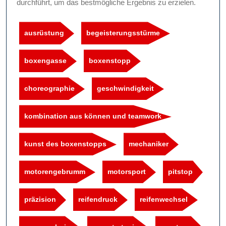
durchführt, um das bestmögliche Ergebnis zu erzielen.
ausrüstung
begeisterungsstürme
boxengasse
boxenstopp
choreographie
geschwindigkeit
kombination aus können und teamwork
kunst des boxenstopps
mechaniker
motorengebrumm
motorsport
pitstop
präzision
reifendruck
reifenwechsel