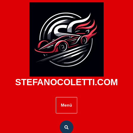
Zum
Inhalt
springen
STEFANOCOLETTI.COM
Menü