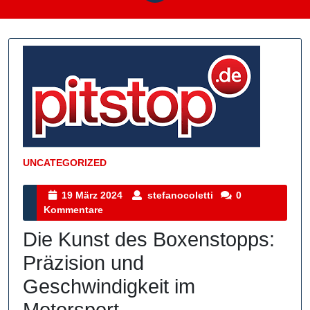
UNCATEGORIZED
Kategorie
19
stefanocoletti
19 März 2024
stefanocoletti
0
März
Kommentare
2024
Die Kunst des Boxenstopps:
Präzision und
Geschwindigkeit im