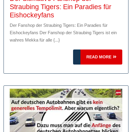
Straubing Tigers: Ein Paradies für
Der
Eishockeyfans
ultimative
Der Fanshop der Straubing Tigers: Ein Paradies für
Fanshop
Eishockeyfans Der Fanshop der Straubing Tigers ist ein
der
wahres Mekka für alle {...}
Straubing
Tigers:
READ
READ MORE
Ein
MORE
Paradies
für
Eishockeyfans