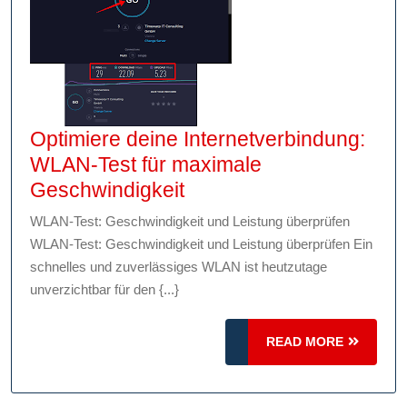
Optimiere deine Internetverbindung:
WLAN-Test für maximale
Optimiere
Geschwindigkeit
deine
WLAN-Test: Geschwindigkeit und Leistung überprüfen
Internetverbindung:
WLAN-Test: Geschwindigkeit und Leistung überprüfen Ein
WLAN-
schnelles und zuverlässiges WLAN ist heutzutage
Test
unverzichtbar für den {...}
für
maximale
READ
READ MORE
MORE
Geschwindigkeit