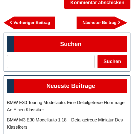
Beitragsnavigation
Vorheriger
Nächst
Vorheriger Beitrag
Nächster Beitrag
Beitrag
Beitra
Suchen
Suchen
Neueste Beiträge
BMW E30 Touring Modellauto: Eine Detailgetreue Hommage
An Einen Klassiker
BMW M3 E30 Modellauto 1:18 – Detailgetreue Miniatur Des
Klassikers