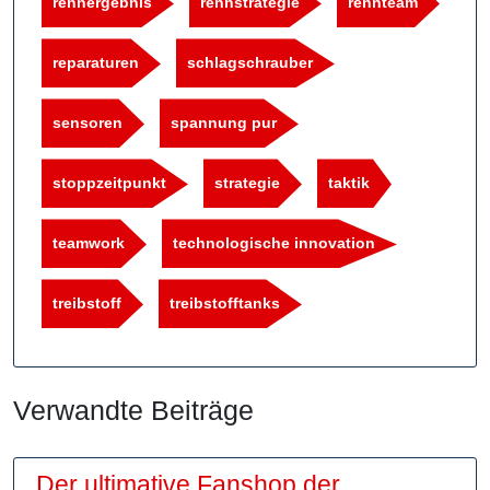
rennergebnis
rennstrategie
rennteam
reparaturen
schlagschrauber
sensoren
spannung pur
stoppzeitpunkt
strategie
taktik
teamwork
technologische innovation
treibstoff
treibstofftanks
Verwandte Beiträge
Der ultimative Fanshop der