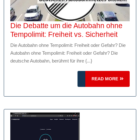
Die Debatte um die Autobahn ohne
Die
Tempolimit: Freiheit vs. Sicherheit
Debatt
Die Autobahn ohne Tempolimit: Freiheit oder Gefahr? Die
um
Autobahn ohne Tempolimit: Freiheit oder Gefahr? Die
die
deutsche Autobahn, berühmt für ihre {...}
Autob
ohne
READ
READ MORE
Tempol
MORE
Freihei
vs.
Sicherh