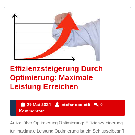
Effizienzsteigerung Durch
Optimierung: Maximale
Effizienzsteige
Leistung Erreichen
Durch
Optimierung:
29
stefanocoletti
29 Mai 2024
stefanocoletti
0
Mai
Kommentare
Maximale
2024
Leistung
Artikel über Optimierung Optimierung: Effizienzsteigerung
Erreichen
für maximale Leistung Optimierung ist ein Schlüsselbegriff