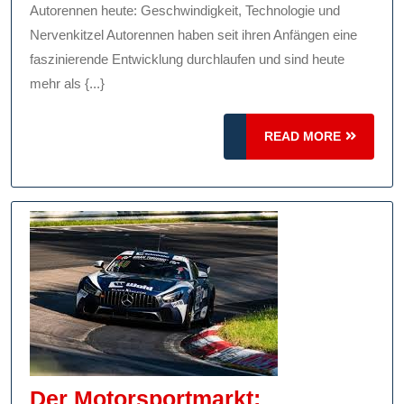
Heut
Autorennen heute: Geschwindigkeit, Technologie und
Gesc
Nervenkitzel Autorennen haben seit ihren Anfängen eine
Tech
faszinierende Entwicklung durchlaufen und sind heute
mehr als {...}
Und
Nerve
READ
READ MORE
MORE
Der Motorsportmarkt: