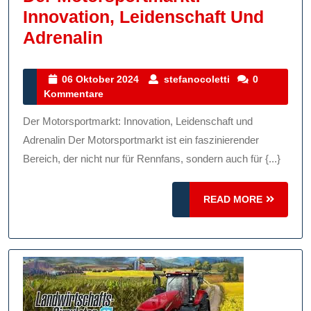
Innovation, Leidenschaft Und
Der
Adrenalin
Motorsportmarkt:
Innovation,
06
stefanocoletti
06 Oktober 2024
stefanocoletti
0
Oktober
Kommentare
Leidenschaft
2024
Und
Der Motorsportmarkt: Innovation, Leidenschaft und
Adrenalin
Adrenalin Der Motorsportmarkt ist ein faszinierender
Bereich, der nicht nur für Rennfans, sondern auch für {...}
READ
READ MORE
MORE