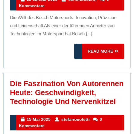
Januar
Kommentare
Bosch
2026
Motorsp
Die Welt des Bosch Motorsports: Innovation, Präzision
Innovat
und Leidenschaft Als einer der führenden Anbieter von
Präzisi
Technologien im Motorsport hat Bosch {...}
Und
READ
READ MORE
Leiden
MORE
Die Faszination Von Autorennen
Heute: Geschwindigkeit,
Die
Technologie Und Nervenkitzel
Fasz
Von
15
stefanocoletti
15 Mai 2025
stefanocoletti
0
Mai
Kommentare
Auto
2025