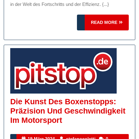
in der Welt des Fortschritts und der Effizienz. {...}
READ
READ MORE
MORE
Die Kunst Des Boxenstopps:
Präzision Und Geschwindigkeit
Die
Im Motorsport
Kunst
Des
19
stefanocoletti
19 März 2024
stefanocoletti
0