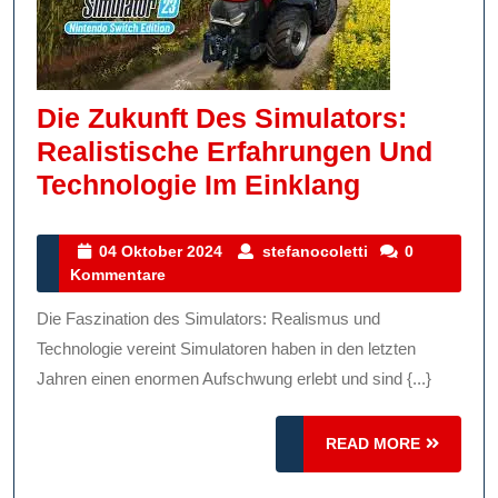
Die Zukunft Des Simulators:
Realistische Erfahrungen Und
Die
Technologie Im Einklang
Zukunft
Des
04
stefanocoletti
04 Oktober 2024
stefanocoletti
0
Oktober
Kommentare
Simulators
2024
Realistisc
Die Faszination des Simulators: Realismus und
Erfahrung
Technologie vereint Simulatoren haben in den letzten
Und
Jahren einen enormen Aufschwung erlebt und sind {...}
Technolog
READ
READ MORE
Im
MORE
Einklang