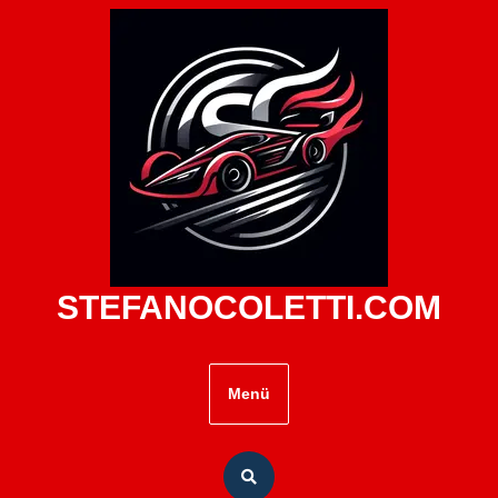
Zum
Inhalt
springen
STEFANOCOLETTI.COM
Menü