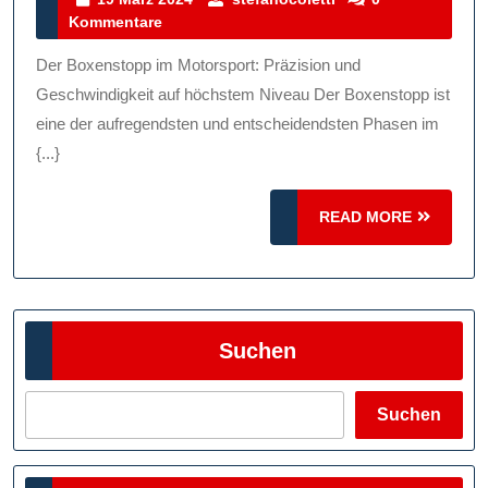
März
Kommentare
Boxenstopps:
2024
Präzision
Der Boxenstopp im Motorsport: Präzision und
Und
Geschwindigkeit auf höchstem Niveau Der Boxenstopp ist
Geschwindigkeit
eine der aufregendsten und entscheidendsten Phasen im
{...}
Im
Motorsport
READ
READ MORE
MORE
Suchen
Suchen