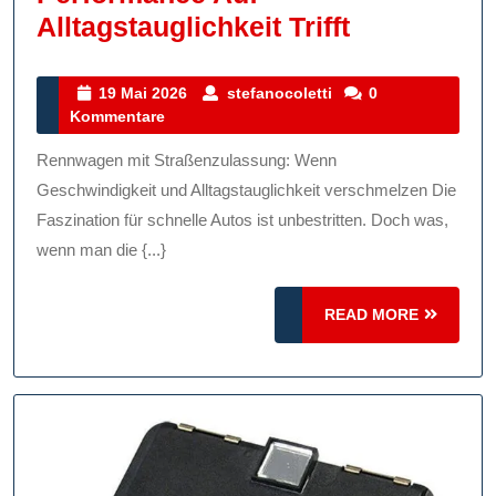
Die
Alltagstauglichkeit Trifft
Faszinatio
Von
19
stefanocoletti
19 Mai 2026
stefanocoletti
0
Mai
Kommentare
Rennwage
2026
Mit
Rennwagen mit Straßenzulassung: Wenn
Straßenzul
Geschwindigkeit und Alltagstauglichkeit verschmelzen Die
Wenn
Faszination für schnelle Autos ist unbestritten. Doch was,
wenn man die {...}
Performan
Auf
READ
READ MORE
Alltagstaug
MORE
Trifft