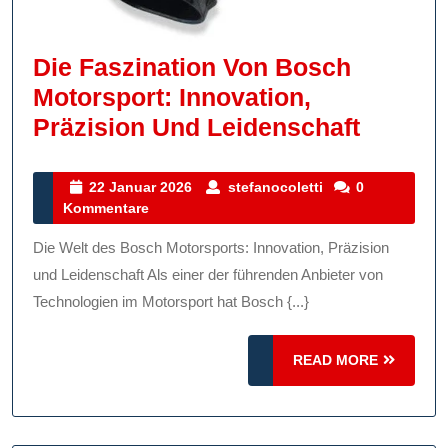
Die Faszination Von Bosch
Motorsport: Innovation,
Die
Präzision Und Leidenschaft
Faszina
Von
22
stefanocoletti
22 Januar 2026
stefanocoletti
0
Januar
Kommentare
Bosch
2026
Motorsp
Die Welt des Bosch Motorsports: Innovation, Präzision
Innovat
und Leidenschaft Als einer der führenden Anbieter von
Präzisi
Technologien im Motorsport hat Bosch {...}
Und
READ
READ MORE
Leiden
MORE