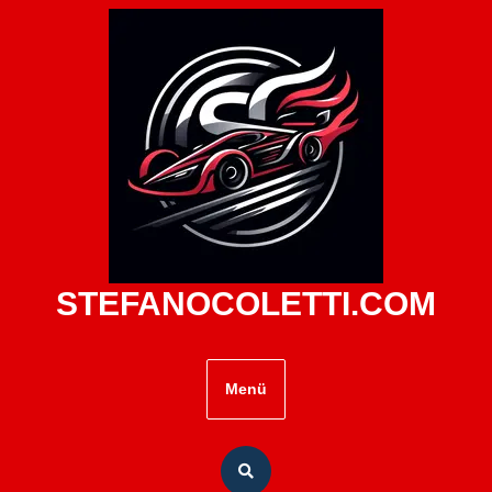
Zum
Inhalt
springen
STEFANOCOLETTI.COM
Menü