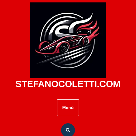
Zum
Inhalt
springen
STEFANOCOLETTI.COM
Menü