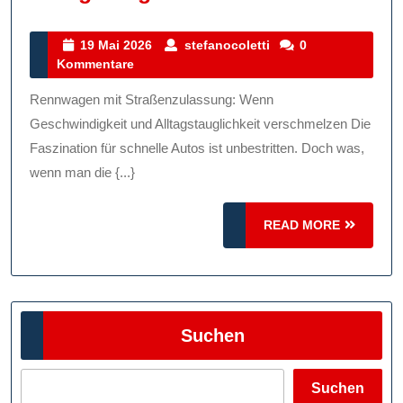
Faszinatio
Von
19
stefanocoletti
19 Mai 2026
stefanocoletti
0
Mai
Kommentare
Rennwage
2026
Mit
Rennwagen mit Straßenzulassung: Wenn
Straßenzul
Geschwindigkeit und Alltagstauglichkeit verschmelzen Die
Wenn
Faszination für schnelle Autos ist unbestritten. Doch was,
wenn man die {...}
Performan
Auf
READ
READ MORE
Alltagstaug
MORE
Trifft
Suchen
Suchen