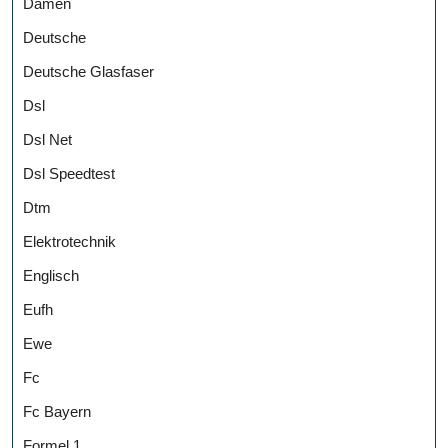
Damen
Deutsche
Deutsche Glasfaser
Dsl
Dsl Net
Dsl Speedtest
Dtm
Elektrotechnik
Englisch
Eufh
Ewe
Fc
Fc Bayern
Formel 1