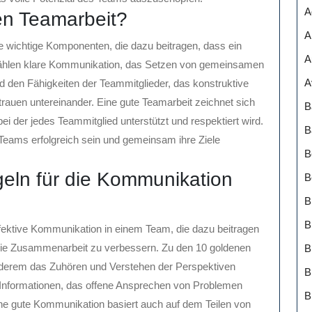
A
en Teamarbeit?
A
 wichtige Komponenten, die dazu beitragen, dass ein
A
ählen klare Kommunikation, das Setzen von gemeinsamen
A
d den Fähigkeiten der Teammitglieder, das konstruktive
rauen untereinander. Eine gute Teamarbeit zeichnet sich
B
i der jedes Teammitglied unterstützt und respektiert wird.
B
eams erfolgreich sein und gemeinsam ihre Ziele
B
eln für die Kommunikation
B
B
B
ffektive Kommunikation in einem Team, die dazu beitragen
ie Zusammenarbeit zu verbessern. Zu den 10 goldenen
nderem das Zuhören und Verstehen der Perspektiven
B
n Informationen, das offene Ansprechen von Problemen
B
ne gute Kommunikation basiert auch auf dem Teilen von