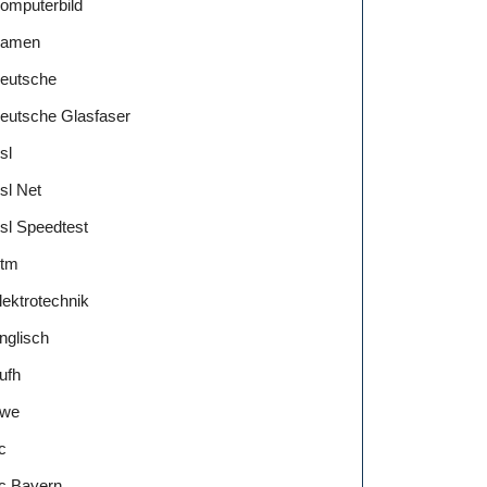
omputerbild
amen
eutsche
eutsche Glasfaser
sl
sl Net
sl Speedtest
tm
lektrotechnik
nglisch
ufh
we
c
c Bayern