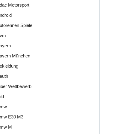
dac Motorsport
ndroid
utorennen Spiele
vm
ayern
ayern München
ekleidung
euth
iber Wettbewerb
ild
Bmw
mw E30 M3
mw M