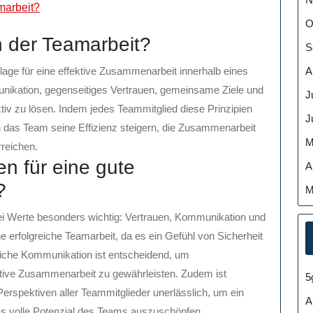
marbeit?
O
n der Teamarbeit?
S
A
dlage für eine effektive Zusammenarbeit innerhalb eines
nikation, gegenseitiges Vertrauen, gemeinsame Ziele und
J
ktiv zu lösen. Indem jedes Teammitglied diese Prinzipien
J
ann das Team seine Effizienz steigern, die Zusammenarbeit
M
reichen.
n für eine gute
A
?
M
ei Werte besonders wichtig: Vertrauen, Kommunikation und
e erfolgreiche Teamarbeit, da es ein Gefühl von Sicherheit
rliche Kommunikation ist entscheidend, um
tive Zusammenarbeit zu gewährleisten. Zudem ist
5
rspektiven aller Teammitglieder unerlässlich, um ein
A
s volle Potenzial des Teams auszuschöpfen.