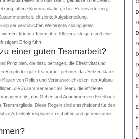
sammenzuarbeiten und optimale Ergebnisse zu erzielen.
C
tzung, offene Kommunikation, klare Rollenverteilung,
D
 Zusammenarbeit, effiziente Aufgabenteilung,
D
ung der persönlichen Weiterentwicklung jedes
D
 werden, können Teams ihre Effizienz steigern und eine
ristigem Erfolg führt.
D
zu einer guten Teamarbeit?
D
d Prinzipien, die dazu beitragen, die Effektivität und
D
gen Regeln für gute Teamarbeit gehören das Setzen klarer
D
 Klären von Rollen und Verantwortlichkeiten, der Aufbau
E
likten, die Zusammenarbeit als Team, die effiziente
E
eitmanagements, das Geben und Annehmen von Feedback
s Teammitglieds. Diese Regeln sind entscheidend für den
E
positive Arbeitsatmosphäre zu schaffen und gemeinsame
E
F
ammen?
F