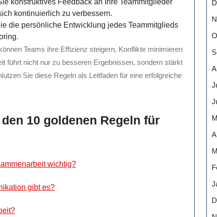
e konstruktives Feedback an Ihre Teammitglieder
D
ch kontinuierlich zu verbessern.
N
ie die persönliche Entwicklung jedes Teammitglieds
O
ring.
önnen Teams ihre Effizienz steigern, Konflikte minimieren
S
t führt nicht nur zu besseren Ergebnissen, sondern stärkt
A
zen Sie diese Regeln als Leitfaden für eine erfolgreiche
J
J
u den 10 goldenen Regeln für
M
A
M
usammenarbeit wichtig?
F
J
kation gibt es?
D
beit?
N