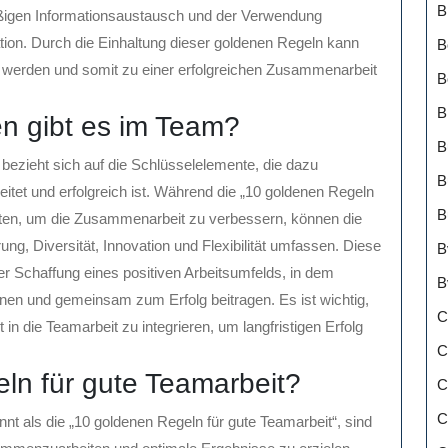
B
ßigen Informationsaustausch und der Verwendung
ion. Durch die Einhaltung dieser goldenen Regeln kann
B
t werden und somit zu einer erfolgreichen Zusammenarbeit
B
B
en gibt es im Team?
B
bezieht sich auf die Schlüsselelemente, die dazu
B
itet und erfolgreich ist. Während die „10 goldenen Regeln
B
ieten, um die Zusammenarbeit zu verbessern, können die
ng, Diversität, Innovation und Flexibilität umfassen. Diese
B
er Schaffung eines positiven Arbeitsumfelds, in dem
B
önnen und gemeinsam zum Erfolg beitragen. Es ist wichtig,
C
t in die Teamarbeit zu integrieren, um langfristigen Erfolg
C
eln für gute Teamarbeit?
C
C
nt als die „10 goldenen Regeln für gute Teamarbeit“, sind