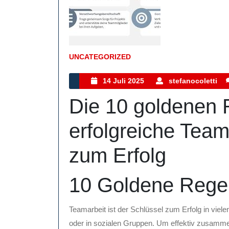
UNCATEGORIZED
Kategorie
14
s
14 Juli 2025
stefanocoletti
Juli
Die 10 goldenen 
2025
erfolgreiche Team
zum Erfolg
10 Goldene Regel
Teamarbeit ist der Schlüssel zum Erfolg in viele
oder in sozialen Gruppen. Um effektiv zusamme