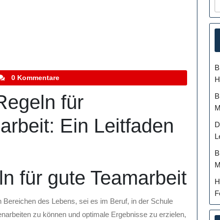
B
tefanocoletti
0 Kommentare
H
Regeln für
B
M
arbeit: Ein Leitfaden
D
L
B
M
n für gute Teamarbeit
H
F
n Bereichen des Lebens, sei es im Beruf, in der Schule
narbeiten zu können und optimale Ergebnisse zu erzielen,