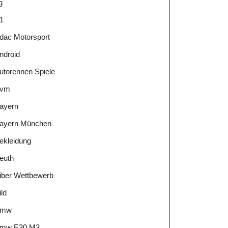
g
1
dac Motorsport
ndroid
utorennen Spiele
vm
ayern
ayern München
ekleidung
euth
iber Wettbewerb
ild
Bmw
mw E30 M3