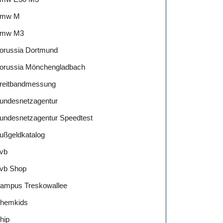
mw M
mw M3
orussia Dortmund
orussia Mönchengladbach
reitbandmessung
undesnetzagentur
undesnetzagentur Speedtest
ußgeldkatalog
vb
vb Shop
ampus Treskowallee
hemkids
hip