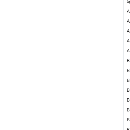
5
A
A
A
A
A
B
B
B
B
B
B
B