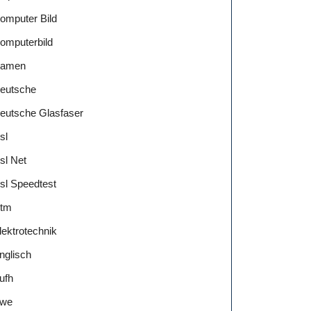
omputer Bild
omputerbild
amen
eutsche
eutsche Glasfaser
sl
sl Net
sl Speedtest
tm
lektrotechnik
nglisch
ufh
we