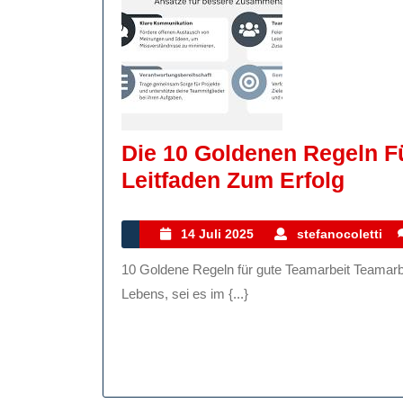
Die 10 Goldenen Regeln Fü
Die
Leitfaden Zum Erfolg
10
Gold
14
s
14 Juli 2025
stefanocoletti
Juli
Rege
10 Goldene Regeln für gute Teamarbeit Teamarbeit ist der Schlüssel zum Erfolg in vielen Bereichen des
2025
Für
Lebens, sei es im {...}
Erfol
Teama
Ein
Leitf