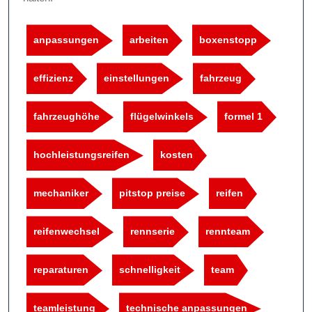
anpassungen
arbeiten
boxenstopp
effizienz
einstellungen
fahrzeug
fahrzeughöhe
flügelwinkels
formel 1
hochleistungsreifen
kosten
mechaniker
pitstop preise
reifen
reifenwechsel
rennserie
rennteam
reparaturen
schnelligkeit
team
teamleistung
technische anpassungen