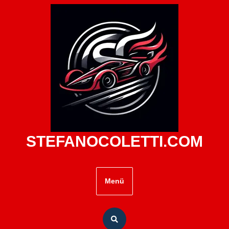
Zum
Inhalt
springen
STEFANOCOLETTI.COM
Menü