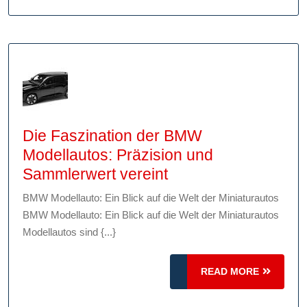
Fanartike
und
mehr!
Die Faszination der BMW
Modellautos: Präzision und
Die
Sammlerwert vereint
Faszination
BMW Modellauto: Ein Blick auf die Welt der Miniaturautos
der
BMW Modellauto: Ein Blick auf die Welt der Miniaturautos
BMW
Modellautos sind {...}
Modellautos:
Präzision
READ
READ MORE
und
MORE