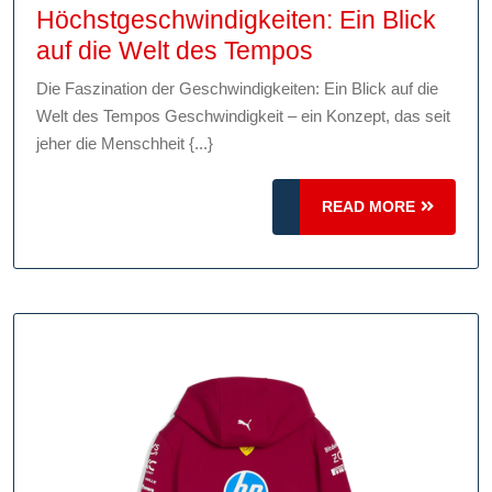
Höchstgeschwindigkeiten: Ein Blick
Die
auf die Welt des Tempos
Faszination
Die Faszination der Geschwindigkeiten: Ein Blick auf die
von
Welt des Tempos Geschwindigkeit – ein Konzept, das seit
Höchstgeschwin
jeher die Menschheit {...}
Ein
Blick
READ
READ MORE
auf
MORE
die
Welt
des
Tempos