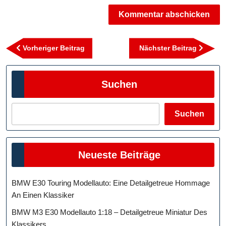
Beitragsnavigation
Vorheriger
Nächst
Vorheriger Beitrag
Nächster Beitrag
Beitrag
Beitra
Suchen
Suchen
Neueste Beiträge
BMW E30 Touring Modellauto: Eine Detailgetreue Hommage
An Einen Klassiker
BMW M3 E30 Modellauto 1:18 – Detailgetreue Miniatur Des
Klassikers