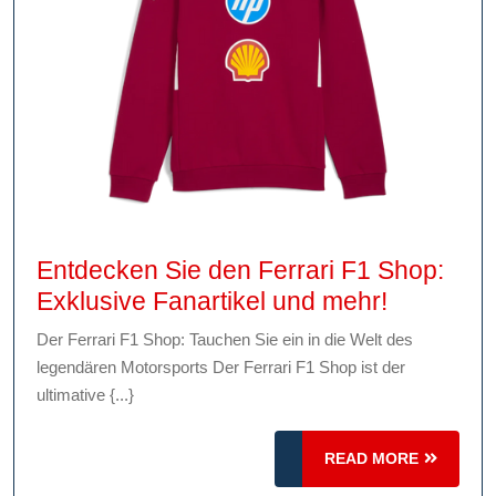
Entdecken Sie den Ferrari F1 Shop:
Entdecke
Exklusive Fanartikel und mehr!
Sie
Der Ferrari F1 Shop: Tauchen Sie ein in die Welt des
den
legendären Motorsports Der Ferrari F1 Shop ist der
Ferrari
ultimative {...}
F1
Shop:
READ
READ MORE
Exklusive
MORE