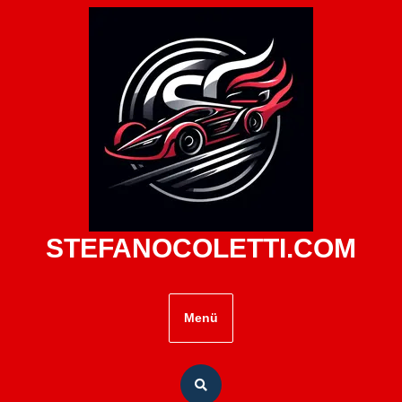
Zum
Inhalt
springen
STEFANOCOLETTI.COM
Menü