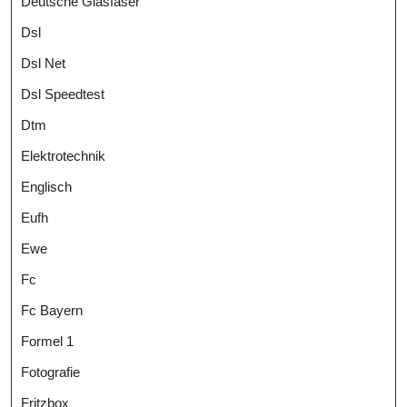
Deutsche Glasfaser
Dsl
Dsl Net
Dsl Speedtest
Dtm
Elektrotechnik
Englisch
Eufh
Ewe
Fc
Fc Bayern
Formel 1
Fotografie
Fritzbox