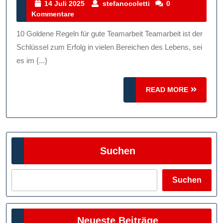
Goldenen
14
stefanocoletti
14 Juli 2025
stefanocoletti
0
Juli
Kommentare
Regeln
2025
Für
10 Goldene Regeln für gute Teamarbeit Teamarbeit ist der
Erfolgreiche
Schlüssel zum Erfolg in vielen Bereichen des Lebens, sei
Teamarbeit:
es im {...}
Ein
READ
Leitfaden
READ MORE
MORE
Zum
Erfolg
Suchen
Suchen
Neueste Beiträge