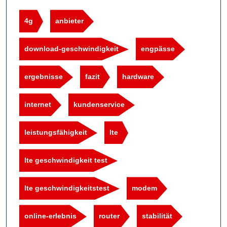
4g
anbieter
download-geschwindigkeit
engpässe
ergebnisse
fazit
hardware
internet
kundenservice
leistungsfähigkeit
lte
lte geschwindigkeit test
lte geschwindigkeitstest
modem
online-erlebnis
router
stabilität