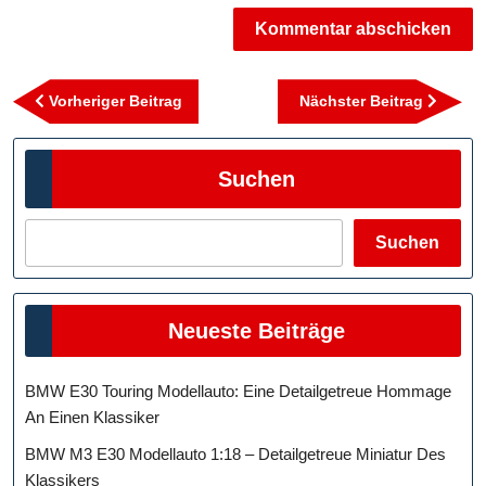
Beitragsnavigation
Vorheriger
Nächst
Vorheriger Beitrag
Nächster Beitrag
Beitrag
Beitra
Suchen
Suchen
Neueste Beiträge
BMW E30 Touring Modellauto: Eine Detailgetreue Hommage
An Einen Klassiker
BMW M3 E30 Modellauto 1:18 – Detailgetreue Miniatur Des
Klassikers