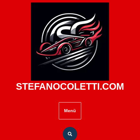
Zum
Inhalt
springen
STEFANOCOLETTI.COM
Menü