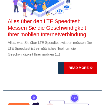
Alles über den LTE Speedtest:
Messen Sie die Geschwindigkeit
Alles
Ihrer mobilen Internetverbindung
über
Alles, was Sie über LTE Speedtest wissen müssen Der
den
LTE Speedtest ist ein nützliches Tool, um die
LTE
Geschwindigkeit Ihrer mobilen {...}
Speedte
Messe
READ
READ MORE
Sie
MORE
die
Geschwi
Ihrer
mobilen