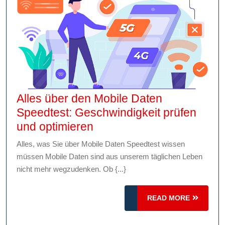
Interne
Alles über den Mobile Daten
Speedtest: Geschwindigkeit prüfen
Alles
und optimieren
über
Alles, was Sie über Mobile Daten Speedtest wissen
den
müssen Mobile Daten sind aus unserem täglichen Leben
Mobile
nicht mehr wegzudenken. Ob {...}
Daten
Speedtest:
READ
READ MORE
Geschwindigkeit
MORE
prüfen