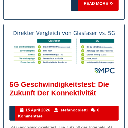
READ
READ MORE
MORE
5G Geschwindigkeitstest: Die
5G
Zukunft Der Konnektivität
Geschwind
Die
15
stefanocoletti
15 April 2026
stefanocoletti
0
April
Kommentare
Zukunft
2026
Der
5G Geschwindigkeitstest: Die Zukunft des Internets 5G