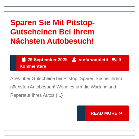
Ihr
Internet-
Sparen Sie Mit Pitstop-
Erlebnis
Gutscheinen Bei Ihrem
Sparen
Nächsten Autobesuch!
Sie
Mit
29
stefanocolett
29 September 2025
stefanocoletti
0
September
Kommentare
Pitstop-
2025
Gutscheine
Alles über Gutscheine bei Pitstop: Sparen Sie bei Ihrem
Bei
nächsten Autobesuch! Wenn es um die Wartung und
Ihrem
Reparatur Ihres Autos {...}
Nächsten
READ
READ MORE
Autobesuch
MORE