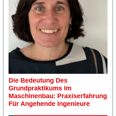
Die Bedeutung Des
Grundpraktikums Im
Maschinenbau: Praxiserfahrung
Die
Für Angehende Ingenieure
Bedeutu