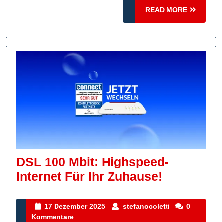
READ
READ MORE
MORE
DSL 100 Mbit: Highspeed-
DSL
Internet Für Ihr Zuhause!
100
Mbit:
17
stefanocoletti
17 Dezember 2025
stefanocoletti
0
Dezember
Kommentare
Highspeed