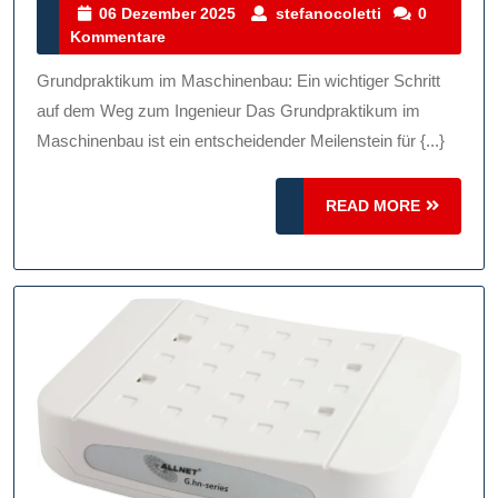
Des
06
stefanocoletti
06 Dezember 2025
stefanocoletti
0
Dezember
Kommentare
Grundpr
2025
Im
Grundpraktikum im Maschinenbau: Ein wichtiger Schritt
Maschin
auf dem Weg zum Ingenieur Das Grundpraktikum im
Praxise
Maschinenbau ist ein entscheidender Meilenstein für {...}
Für
READ
READ MORE
Angehe
MORE
Ingenieu