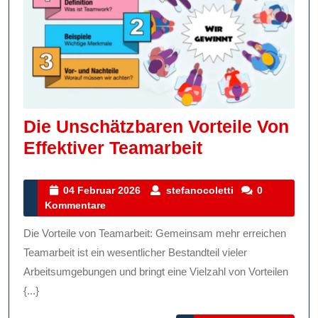
Die Unschätzbaren Vorteile Von
Die
Effektiver Teamarbeit
Unschätzbar
Vorteile
04
stefanocoletti
04 Februar 2026
stefanocoletti
0
Februar
Kommentare
Von
2026
Effektiver
Die Vorteile von Teamarbeit: Gemeinsam mehr erreichen
Teamarbeit
Teamarbeit ist ein wesentlicher Bestandteil vieler
Arbeitsumgebungen und bringt eine Vielzahl von Vorteilen
{...}