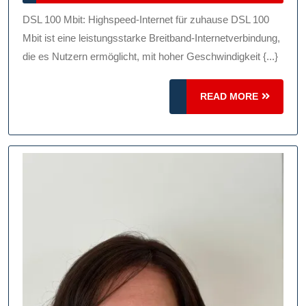
2025
Internet
DSL 100 Mbit: Highspeed-Internet für zuhause DSL 100
Für
Mbit ist eine leistungsstarke Breitband-Internetverbindung,
Ihr
die es Nutzern ermöglicht, mit hoher Geschwindigkeit {...}
Zuhause!
READ
READ MORE
MORE