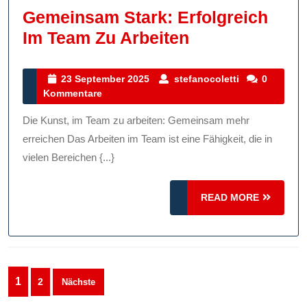
Gemeinsam Stark: Erfolgreich
Gemeinsam
Im Team Zu Arbeiten
Stark:
Erfolgreich
23
stefanocolett
23 September 2025
stefanocoletti
0
September
Kommentare
Im
2025
Team
Die Kunst, im Team zu arbeiten: Gemeinsam mehr
Zu
erreichen Das Arbeiten im Team ist eine Fähigkeit, die in
Arbeiten
vielen Bereichen {...}
READ
READ MORE
MORE
Seitennummerierung
1
2
Nächste
der