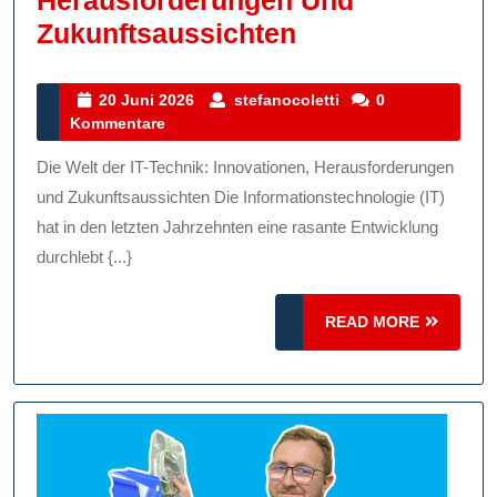
Herausforderungen Und
Die
Zukunftsaussichten
Evolution
Der
20
stefanocoletti
20 Juni 2026
stefanocoletti
0
Juni
Kommentare
IT-
2026
Technik:
Die Welt der IT-Technik: Innovationen, Herausforderungen
Innovationen,
und Zukunftsaussichten Die Informationstechnologie (IT)
Herausforderu
hat in den letzten Jahrzehnten eine rasante Entwicklung
durchlebt {...}
Und
Zukunftsaussic
READ
READ MORE
MORE