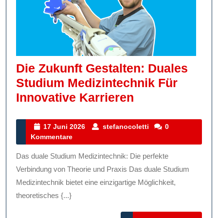
Die Zukunft Gestalten: Duales
Studium Medizintechnik Für
Die
Innovative Karrieren
Zukunft
Gestalten:
17
stefanocoletti
17 Juni 2026
stefanocoletti
0
Juni
Kommentare
Duales
2026
Studium
Das duale Studium Medizintechnik: Die perfekte
Medizintechni
Verbindung von Theorie und Praxis Das duale Studium
Für
Medizintechnik bietet eine einzigartige Möglichkeit,
theoretisches {...}
Innovative
Karrieren