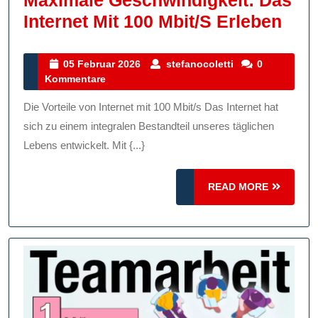
Maximale Geschwindigkeit: Das
Max
Internet Mit 100 Mbit/s Erleben
Gesc
Das
05
stefanocoletti
05 Februar 2026
stefanocoletti
0
Februar
Kommentare
Inte
2026
Mit
Die Vorteile von Internet mit 100 Mbit/s Das Internet hat
100
sich zu einem integralen Bestandteil unseres täglichen
Mbit
Lebens entwickelt. Mit {...}
Erl
READ
READ MORE
MORE