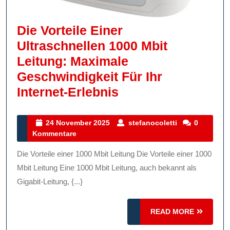
Die Vorteile Einer
Ultraschnellen 1000 Mbit
Leitung: Maximale
Geschwindigkeit Für Ihr
Die
Internet-Erlebnis
Vorteile
Einer
24
stefanocoletti
24 November 2025
stefanocoletti
0
November
Kommentare
Ultraschnellen
2025
1000
Die Vorteile einer 1000 Mbit Leitung Die Vorteile einer 1000
Mbit
Mbit Leitung Eine 1000 Mbit Leitung, auch bekannt als
Leitung:
Gigabit-Leitung, {...}
Maximale
READ
Geschwindigkeit
READ MORE
MORE
Für