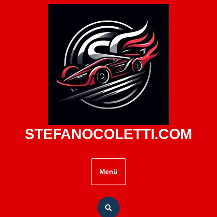
Zum
Inhalt
springen
STEFANOCOLETTI.COM
Menü