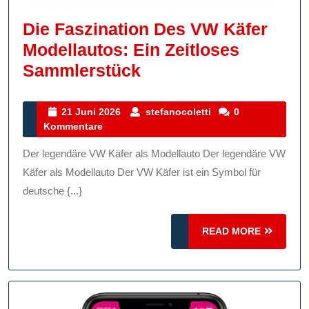
Die Faszination Des VW Käfer
Modellautos: Ein Zeitloses
Die
Sammlerstück
Faszination
Des
21
stefanocoletti
21 Juni 2026
stefanocoletti
0
Juni
Kommentare
VW
2026
Käfer
Der legendäre VW Käfer als Modellauto Der legendäre VW
Modellautos:
Käfer als Modellauto Der VW Käfer ist ein Symbol für
Ein
deutsche {...}
Zeitloses
READ
Sammlerstück
READ MORE
MORE