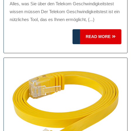
Geschwindigkei
Alles, was Sie über den Telekom Geschwindigkeitstest
Optimieren
wissen müssen Der Telekom Geschwindigkeitstest ist ein
Sie
nützliches Tool, das es Ihnen ermöglicht, {...}
Ihre
READ
Internetverbin
READ MORE
MORE