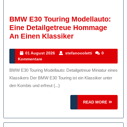
BMW E30 Touring Modellauto:
Eine Detailgetreue Hommage
BMW
An Einen Klassiker
E30
Touring
01
stefanocoletti
01 August 2026
stefanocoletti
0
August
Kommentare
Modellauto:
2026
Eine
BMW E30 Touring Modellauto: Detailgetreue Miniatur eines
Detailgetreue
Klassikers Der BMW E30 Touring ist ein Klassiker unter
Hommage
den Kombis und erfreut {...}
An
READ
Einen
READ MORE
MORE
Klassiker