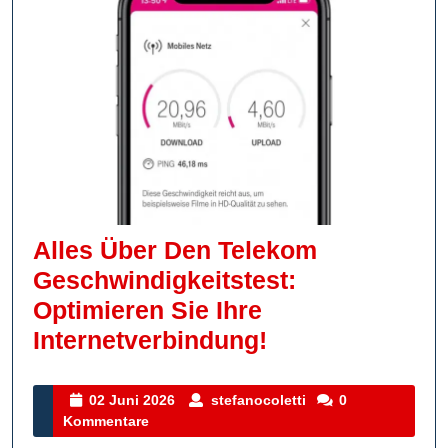
Alles Über Den Telekom
Geschwindigkeitstest:
Optimieren Sie Ihre
Alles
Internetverbindung!
Über
Den
02
stefanocoletti
02 Juni 2026
stefanocoletti
0
Juni
Kommentare
Telekom
2026