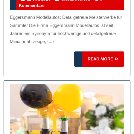
Juli
Kommentare
Von
2026
Eggersmann
Eggersmann Modellautos: Detailgetreue Meisterwerke für
Modellautos:
Sammler Die Firma Eggersmann Modellautos ist seit
Perfekte
Jahren ein Synonym für hochwertige und detailgetreue
Miniaturfahrzeuge, {...}
Miniaturfahrzeuge
Für
READ
READ MORE
Sammler
MORE