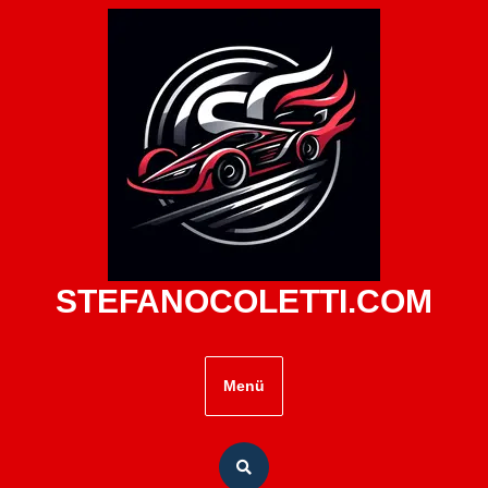
Zum
Inhalt
springen
STEFANOCOLETTI.COM
Menü