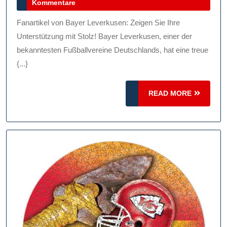
Juli
Kommentare
Vielfalt
2026
Der
Fanartikel von Bayer Leverkusen: Zeigen Sie Ihre
Fanartikel
Unterstützung mit Stolz! Bayer Leverkusen, einer der
Von
bekanntesten Fußballvereine Deutschlands, hat eine treue
{...}
Bayer
Leverkusen
READ
READ MORE
MORE