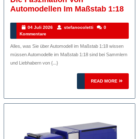
Die
Automodellen Im Maßstab 1:18
Fasz
Von
04
stefanocoletti
04 Juli 2026
stefanocoletti
0
Juli
Kommentare
Aut
2026
Im
Alles, was Sie über Automodell im Maßstab 1:18 wissen
Maß
müssen Automodelle im Maßstab 1:18 sind bei Sammlern
1:18
und Liebhabern von {...}
READ
READ MORE
MORE