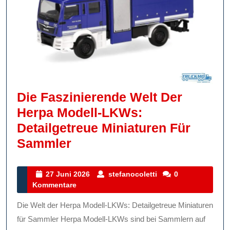
Die Faszinierende Welt Der
Herpa Modell-LKWs:
Detailgetreue Miniaturen Für
Die
Sammler
Faszinierende
Welt
27
stefanocoletti
27 Juni 2026
stefanocoletti
0
Juni
Kommentare
Der
2026
Herpa
Die Welt der Herpa Modell-LKWs: Detailgetreue Miniaturen
Modell-
für Sammler Herpa Modell-LKWs sind bei Sammlern auf