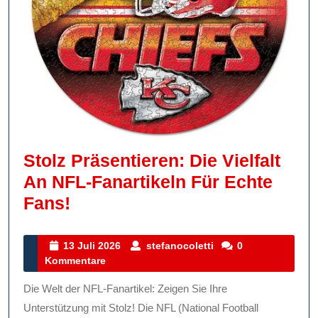
Stolz Präsentieren: Die Vielfalt
An NFL-Fanartikeln Für Echte
Stolz
Fans!
Präsentieren:
Die
13
stefanocoletti
13 Juli 2026
stefanocoletti
0
Juli
Kommentare
Vielfalt
2026
An
Die Welt der NFL-Fanartikel: Zeigen Sie Ihre
NFL-
Unterstützung mit Stolz! Die NFL (National Football