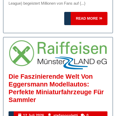
Fanartikeln
League) begeistert Millionen von Fans auf {...}
Für
READ
Echte
READ MORE
MORE
Fans!
Die Faszinierende Welt Von
Eggersmann Modellautos:
Perfekte Miniaturfahrzeuge Für
Die
Sammler
Faszinierende
Welt
12
stefanocoletti
12 Juli 2026
stefanocoletti
0