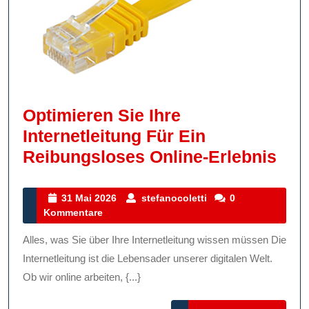
Optimieren Sie Ihre
Internetleitung Für Ein
Opt
Reibungsloses Online-Erlebnis
Sie
Ihre
31
stefanocoletti
31 Mai 2026
stefanocoletti
0
Mai
Kommentare
Inte
2026
Für
Alles, was Sie über Ihre Internetleitung wissen müssen Die
Ein
Internetleitung ist die Lebensader unserer digitalen Welt.
Rei
Ob wir online arbeiten, {...}
Onl