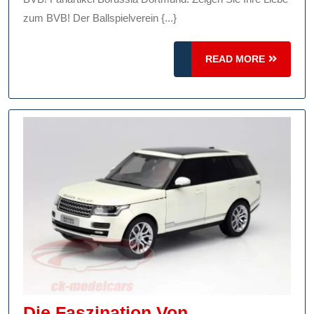
Mit
zum BVB! Der Ballspielverein {...}
Fanartikeln
READ
Von
READ MORE
MORE
Borussia
Dortmund
Die Faszination Von