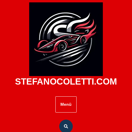
Zum
Inhalt
springen
STEFANOCOLETTI.COM
Menü