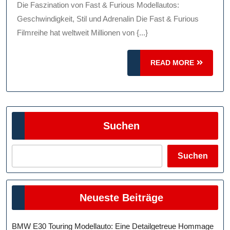
&
Die Faszination von Fast & Furious Modellautos:
Furious
Geschwindigkeit, Stil und Adrenalin Die Fast & Furious
Modellautos:
Filmreihe hat weltweit Millionen von {...}
Adrenalin,
READ
Stil
READ MORE
MORE
Und
Geschwindigkeit
Vereint
Suchen
Suchen
Neueste Beiträge
BMW E30 Touring Modellauto: Eine Detailgetreue Hommage