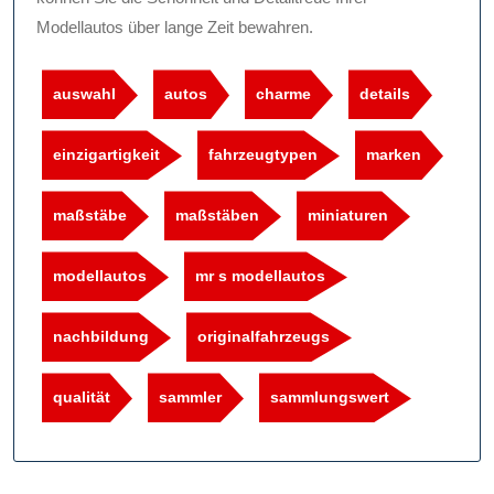
Modellautos über lange Zeit bewahren.
auswahl
autos
charme
details
einzigartigkeit
fahrzeugtypen
marken
maßstäbe
maßstäben
miniaturen
modellautos
mr s modellautos
nachbildung
originalfahrzeugs
qualität
sammler
sammlungswert