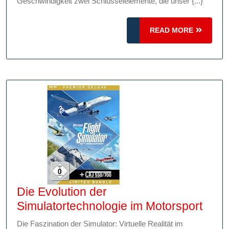
Punkte
Geschwindigkeit zwei Schlüsselelemente, die unser {...}
und
Geschwindigkeit:
READ
READ MORE
Ein
MORE
Blick
auf
Effizienz
und
Erfolg
Die Evolution der
Die
Simulatortechnologie im Motorsport
Evolu
Die Faszination der Simulator: Virtuelle Realität im