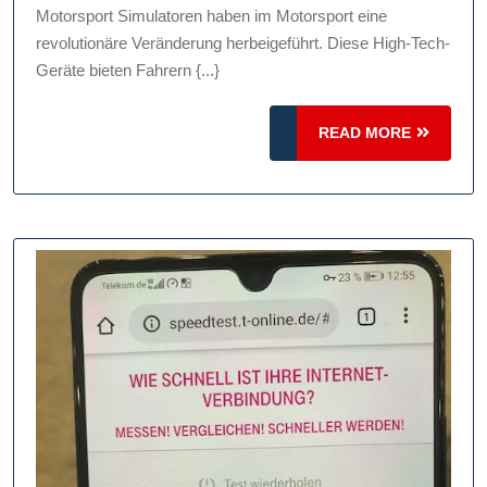
der
Motorsport Simulatoren haben im Motorsport eine
Simu
revolutionäre Veränderung herbeigeführt. Diese High-Tech-
im
Geräte bieten Fahrern {...}
Moto
READ
READ MORE
MORE