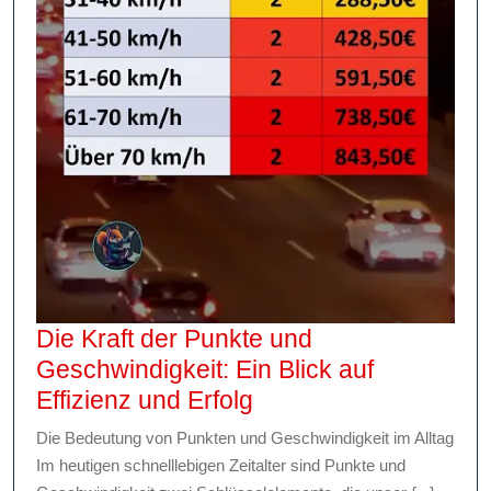
Die Kraft der Punkte und
Geschwindigkeit: Ein Blick auf
Die
Effizienz und Erfolg
Kraft
Die Bedeutung von Punkten und Geschwindigkeit im Alltag
der
Im heutigen schnelllebigen Zeitalter sind Punkte und