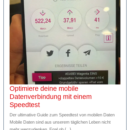
Optimiere deine mobile
Datenverbindung mit einem
Optimiere
Speedtest
deine
Der ultimative Guide zum Speedtest von mobilen Daten
mobile
Mobile Daten sind aus unserem täglichen Leben nicht
Datenverbindung
mehr wegzudenken. Egal ob {...}