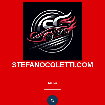
Zum
Inhalt
springen
STEFANOCOLETTI.COM
Menü