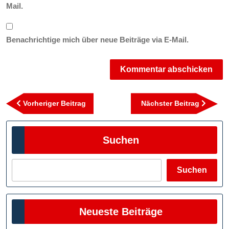
Mail.
Benachrichtige mich über neue Beiträge via E-Mail.
Beitragsnavigation
Vorheriger
Nächst
Vorheriger Beitrag
Nächster Beitrag
Beitrag
Beitra
Suchen
Suchen
Neueste Beiträge